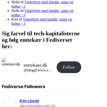
Hella
til
Vinterferie med familie, natur og
en
kultur <3
svamp
Hella
til
Vinterferie med familie, natur og
i
kultur <3
weekenden
Kim
til
Vinterferie med familie, natur og
kultur <3
Sig farvel til tech-kapitalisterne
og følg emtekær i Fediverset
her:
emtekaer.dk
Follow
@blog@www.emtekaer.dk
Fediverse Followers
Kim Linnet
@kimlinnet@mstdn.dk