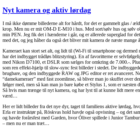
den
Nyt
kamera
Nyt kamera og aktiv lørdag
og
aktiv
I må ikke dømme billederne alt for hårdt, for det er gammelt glas / æl
lørdag
krop. Men nu er mit OM-D E-M10 i hus. Med sort/sølv hus og sølv ob
min PEN. Jeg fik det i hænderne i går, og er allerede superglad for d
med det, og jeg håber da også det bliver mit kamera de næste mange
Kameraet kan stort set alt, og lidt til (Wi-Fi til smartphone og dermed 
har det indbygget trådløs blitzstyring). En af favoritterne er selvføl
med Nikon D7100, et DSLR som sælges for omkring de 7.000.-. Pludsel
som ren effekt-hjælp til slow-sync fest billeder i stedet. De indbygge
brugbare, og den indbyggede RAW og JPG editor er ret avanceret. No
“damekameraer” med fast zoomlinse, så bliver man jo skuffet over d
følger med, men så kan man jo bare købe et Stylus 1, som er næsten 
Så hvis man trænge til nyt kamera, og har lyst til at kunne lidt mere en
værd…
Her er lidt billeder fra det nye dyr, taget til familiens aktive lørdag, 
Erla er instruktør på, Röskvas hold havde også opvisning – og det s
og havde forårsfest med Garden, hvor Óliver spillede i Junior Tamburk
– men nu er man træt…