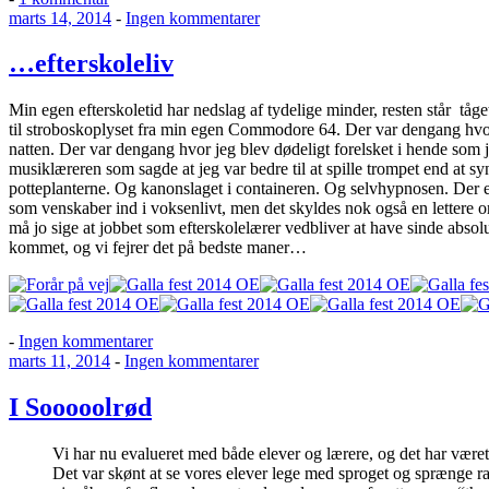
Udgivet
Nyt
til
marts 14, 2014
-
Ingen kommentarer
den
kamera
…
og
efterskoleliv
…efterskoleliv
aktiv
lørdag
Min egen efterskoletid har nedslag af tydelige minder, resten står tåge
til stroboskoplyset fra min egen Commodore 64. Der var dengang hvor 
natten. Der var dengang hvor jeg blev dødeligt forelsket i hende som j
musiklæreren som sagde at jeg var bedre til at spille trompet end at 
potteplanterne. Og kanonslaget i containeren. Og selvhypnosen. Der e
som venskaber ind i voksenlivt, men det skyldes nok også en letter
må jo sige at jobbet som efterskolelærer vedbliver at have sinde abso
kommet, og vi fejrer det på bedste maner…
til
-
Ingen kommentarer
Udgivet
…
til
marts 11, 2014
-
Ingen kommentarer
den
efterskoleliv
I
Sooooolrød
I Sooooolrød
Vi har nu evalueret med både elever og lærere, og det har været 
Det var skønt at se vores elever lege med sproget og sprænge 