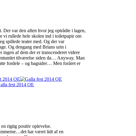
t. Der var den aften hvor jeg optrådte i lagen,
vi rullede hele skolen ind i toiletpapir om
eg spillede teater med. Og der var
synge. Og dengang med Brians urin i
r ingen af dem der er transcenderet videre
e omtumlet tilværelse siden da… Anyway. Man
lutte fordele – og bagsider… Men foråret er
en rigtig positiv oplevelse.
rammerne…det har været lidt af en