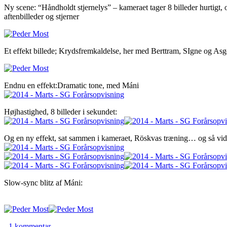
Ny scene: “Håndholdt stjernelys” – kameraet tager 8 billeder hurtigt,
aftenbilleder og stjerner
Et effekt billede; Krydsfremkaldelse, her med Berttram, SIgne og Asg
Endnu en effekt:Dramatic tone, med Máni
Højhastighed, 8 billeder i sekundet:
Og en ny effekt, sat sammen i kameraet, Röskvas træning… og så v
Slow-sync blitz af Máni:
til
-
1 kommentar