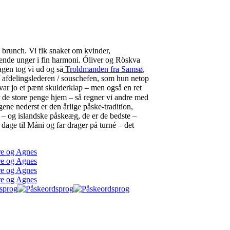
l brunch. Vi fik snaket om kvinder,
gende unger i fin harmoni. Óliver og Röskva
agen tog vi ud og så
Troldmanden fra Samsø
,
/ afdelingslederen / souschefen, som hun netop
 var jo et pænt skulderklap – men også en ret
ber de store penge hjem – så regner vi andre med
ene nederst er den årlige påske-tradition,
s – og islandske påskeæg, de er de bedste –
 dage til Máni og far drager på turné – det