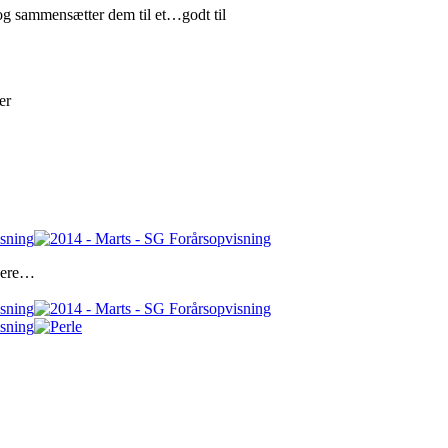
 og sammensætter dem til et…godt til
er
idere…