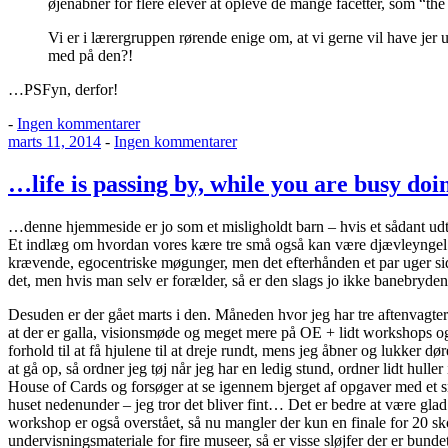
øjenåbner for flere elever at opleve de mange facetter, som “t
Vi er i lærergruppen rørende enige om, at vi gerne vil have jer ud
med på den?!
…PSFyn, derfor!
til
-
Ingen kommentarer
Udgivet
I
til
marts 11, 2014
-
Ingen kommentarer
den
Sooooolrød
…
life
…life is passing by, while you are busy doi
is
passing
…denne hjemmeside er jo som et misligholdt barn – hvis et sådant udtry
by,
Et indlæg om hvordan vores kære tre små også kan være djævleyngel
while
krævende, egocentriske møgunger, men det efterhånden et par uger si
you
det, men hvis man selv er forælder, så er den slags jo ikke banebryden
are
busy
Desuden er der gået marts i den. Måneden hvor jeg har tre aftenvagt
doing
at der er galla, visionsmøde og meget mere på OE + lidt workshops og 
other
forhold til at få hjulene til at dreje rundt, mens jeg åbner og lukker dør
things?
at gå op, så ordner jeg tøj når jeg har en ledig stund, ordner lidt hul
House of Cards og forsøger at se igennem bjerget af opgaver med et s
huset nedenunder – jeg tror det bliver fint… Det er bedre at være glad
workshop er også overstået, så nu mangler der kun en finale for 20 sk
undervisningsmateriale for fire museer, så er visse sløjfer der er bundet