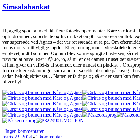
Simsalahankat
Hyggelig søndag, med lidt flere fotoeksmperimenter. Kåre var forbi ti
opfindsomhed, superhelte og fik drukket en øl i solen over en flok le
var supersøde ved Agnes – det var ret rørende at se på. Om eftermidd
mens mor var til vigtige møder. Eller, mor og mor – viceskolelederen 
er blevet, indtil sommer. Og hun blev sørme spurgt af ledelsen, så det
travl tid at blive leder i 😉 Jo, jo, så nu er det damen i huset der slæ
at hun giver en vaffel-is til sommer, eller mindst en pind-is… Ordsprog
fordi de kære islændinge, som altid, er så søde at sende påskeæg til o
sådan helt objektivt set… Natten er faldt på og så er der snart kun fem
bliver hyl.
til
-
Ingen kommentarer
Udgivet
Simsalahankat
til
marts 23, 2014
-
1 kommentar