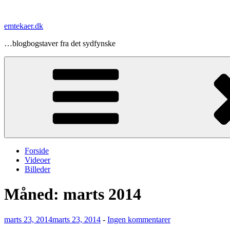
Videre
til
emtekaer.dk
indhold
…blogbogstaver fra det sydfynske
Forside
Videoer
Billeder
Måned:
marts 2014
Udgivet
til
marts 23, 2014
marts 23, 2014
-
Ingen kommentarer
den
Simsalahankat