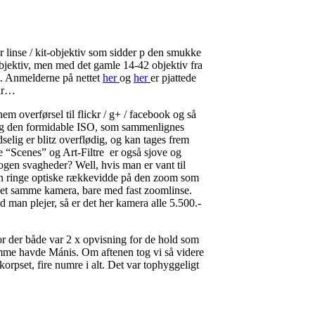
dr linse / kit-objektiv som sidder p den smukke
jektiv, men med det gamle 14-42 objektiv fra
et. Anmelderne på nettet
her
og
her
er pjattede
 år…
nem overførsel til flickr / g+ / facebook og så
gelig den formidable ISO, som sammenlignes
ig er blitz overflødig, og kan tages frem
de “Scenes” og Art-Filtre er også sjove og
gen svagheder? Well, hvis man er vant til
en ringe optiske rækkevidde på den zoom som
det samme kamera, bare med fast zoomlinse.
d man plejer, så er det her kamera alle 5.500.-
hvor der både var 2 x opvisning for de hold som
amme havde Mánis. Om aftenen tog vi så videre
orpset, fire numre i alt. Det var tophyggeligt