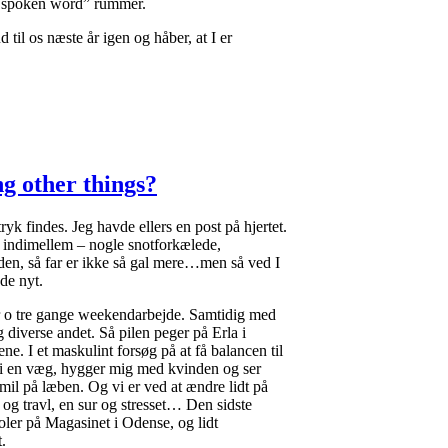
he spoken word” rummer.
 til os næste år igen og håber, at I er
ng other things?
k findes. Jeg havde ellers en post på hjertet.
 indimellem – nogle snotforkælede,
den, så far er ikke så gal mere…men så ved I
de nyt.
er o tre gange weekendarbejde. Samtidig med
diverse andet. Så pilen peger på Erla i
ene. I et maskulint forsøg på at få balancen til
ler i en væg, hygger mig med kvinden og ser
mil på læben. Og vi er ved at ændre lidt på
 og travl, en sur og stresset… Den sidste
oler på Magasinet i Odense, og lidt
.