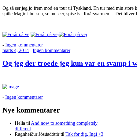
Og så ser jeg jo frem mod en tour til Tyskland. En tur med min store k
spille Magic i bussen, se museer, spise is i forårsvarmen… Det blive
til
-
Ingen kommentarer
Udgivet
…
til
marts 4, 2014
-
Ingen kommentarer
den
life
Og
is
jeg
Og jeg der troede jeg kun var en svamp i
passing
der
by,
troede
while
jeg
you
kun
are
var
busy
en
til
-
Ingen kommentarer
doing
svamp
Og
other
i
jeg
Nye kommentarer
things?
weekenden
der
troede
Hella
til
And now to something completely
jeg
different
kun
Ragnheiður Jósúadóttir
til
Tak for dig, Ingi <3
var