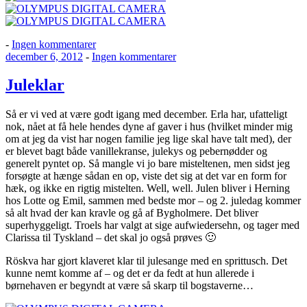
til
-
Ingen kommentarer
Udgivet
Julefrokost
til
december 6, 2012
-
Ingen kommentarer
den
hos
Juleklar
Signe
Juleklar
og
Stefan
Så er vi ved at være godt igang med december. Erla har, ufatteligt
nok, nået at få hele hendes dyne af gaver i hus (hvilket minder mig
om at jeg da vist har nogen familie jeg lige skal have talt med), der
er blevet bagt både vanillekranse, julekys og pebernødder og
generelt pyntet op. Så mangle vi jo bare misteltenen, men sidst jeg
forsøgte at hænge sådan en op, viste det sig at det var en form for
hæk, og ikke en rigtig mistelten. Well, well. Julen bliver i Herning
hos Lotte og Emil, sammen med bedste mor – og 2. juledag kommer
så alt hvad der kan kravle og gå af Bygholmere. Det bliver
superhyggeligt. Troels har valgt at sige aufwiedersehn, og tager med
Clarissa til Tyskland – det skal jo også prøves 🙂
Röskva har gjort klaveret klar til julesange med en sprittusch. Det
kunne nemt komme af – og det er da fedt at hun allerede i
børnehaven er begyndt at være så skarp til bogstaverne…