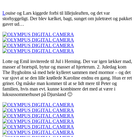
L
ouise og Lars kiggede forbi til lillejuleaften, og det var
storhyggeligt. Der blev kælket, bagt, sunget om juletræet og pakket
gaver ud…
Lotte og Emil inviterede til Jul i Herning. Der var igen lækker mad,
masser af brætspil, bytur og masser af hjerterum. 2. Juledag kom
The Bygholms så med hele kylleret sammen med mormor – og det
var sjovt at se den lille krøllede Karoline endnu en gang. Hun er ret
griner. Og måske man kommer til at se lidt mere til Peter og
familien, hvis man evt. kunne kombinere det med at være i
luksussommerhuset på Djursland 🙂