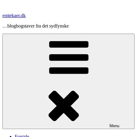
Videre
til
emtekaer.dk
indhold
…blogbogstaver fra det sydfynske
Menu
Forside