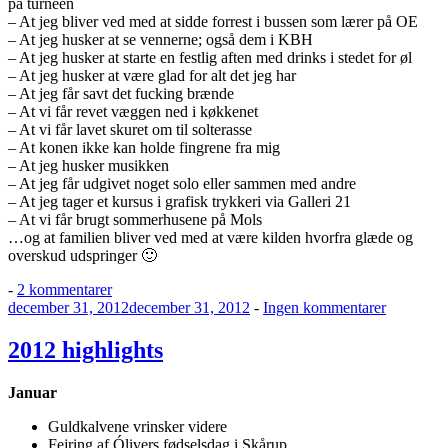
på turnéen
– At jeg bliver ved med at sidde forrest i bussen som lærer på OE
– At jeg husker at se vennerne; også dem i KBH
– At jeg husker at starte en festlig aften med drinks i stedet for øl
– At jeg husker at være glad for alt det jeg har
– At jeg får savt det fucking brænde
– At vi får revet væggen ned i køkkenet
– At vi får lavet skuret om til solterasse
– At konen ikke kan holde fingrene fra mig
– At jeg husker musikken
– At jeg får udgivet noget solo eller sammen med andre
– At jeg tager et kursus i grafisk trykkeri via Galleri 21
– At vi får brugt sommerhusene på Mols
…og at familien bliver ved med at være kilden hvorfra glæde og
overskud udspringer 🙂
til
-
2 kommentarer
Udgivet
I
til
december 31, 2012
december 31, 2012
-
Ingen kommentarer
den
2013
2012
håber
highlights
2012 highlights
jeg…
Januar
Guldkalvene vrinsker videre
Fejring af Ólivers fødselsdag i Skårup