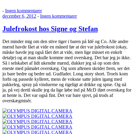
til
-
Ingen kommentarer
Udgivet
Cab
til
december 6, 2012
-
Ingen kommentarer
den
&
Julefrokost
Rae.
hos
Julefrokost hos Signe og Stefan
Signe
og
Det minder mig om den stive tiger i baren på Idé og Co. Alle andre
Stefan
mænd havde fået at vide en måned før at der var julefrokost (okay,
måske havde jeg også fået det at vide, men lige misset en enkelt
detalje) og at man skulle komme med overskæg. Det har jeg jo ikke.
Så i selskabet af lidt ukendte mænd, dukker jeg så op som den
eneste med påmalet overskæg. Og som aftenen skrider frem, ser det
jo bare bedre og bedre ud. Gudfader. Long story short. Troels kom
forbi og passede kylleret, mens de voksne satte julen igang med
pakkeleg, spray på vinduerne og rigeligt at drikke og spise. Og nå
ja, på vej dertil skulle jeg da lige løbe ind på McD iført overskæg for
at hente is. Det var også fint. Det var bare sjovt, på trods af
overskægmisér.