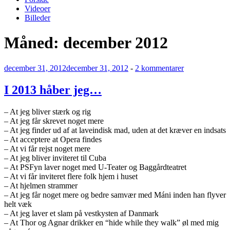
Videoer
Billeder
Måned:
december 2012
Udgivet
til
december 31, 2012
december 31, 2012
-
2 kommentarer
den
I
2013
I 2013 håber jeg…
håber
jeg…
– At jeg bliver stærk og rig
– At jeg får skrevet noget mere
– At jeg finder ud af at laveindisk mad, uden at det kræver en indsats
– At acceptere at Opera findes
– At vi får rejst noget mere
– At jeg bliver inviteret til Cuba
– At PSFyn laver noget med U-Teater og Baggårdteatret
– At vi får inviteret flere folk hjem i huset
– At hjelmen strammer
– At jeg får noget mere og bedre samvær med Máni inden han flyver
helt væk
– At jeg laver et slam på vestkysten af Danmark
– At Thor og Agnar drikker en “hide while they walk” øl med mig