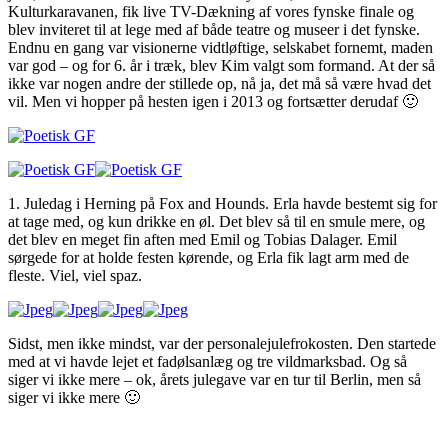
Kulturkaravanen, fik live TV-Dækning af vores fynske finale og
blev inviteret til at lege med af både teatre og museer i det fynske.
Endnu en gang var visionerne vidtløftige, selskabet fornemt, maden
var god – og for 6. år i træk, blev Kim valgt som formand. At der så
ikke var nogen andre der stillede op, nå ja, det må så være hvad det
vil. Men vi hopper på hesten igen i 2013 og fortsætter derudaf 🙂
1. Juledag i Herning på Fox and Hounds. Erla havde bestemt sig for
at tage med, og kun drikke en øl. Det blev så til en smule mere, og
det blev en meget fin aften med Emil og Tobias Dalager. Emil
sørgede for at holde festen kørende, og Erla fik lagt arm med de
fleste. Viel, viel spaz.
Sidst, men ikke mindst, var der personalejulefrokosten. Den startede
med at vi havde lejet et fadølsanlæg og tre vildmarksbad. Og så
siger vi ikke mere – ok, årets julegave var en tur til Berlin, men så
siger vi ikke mere 🙂