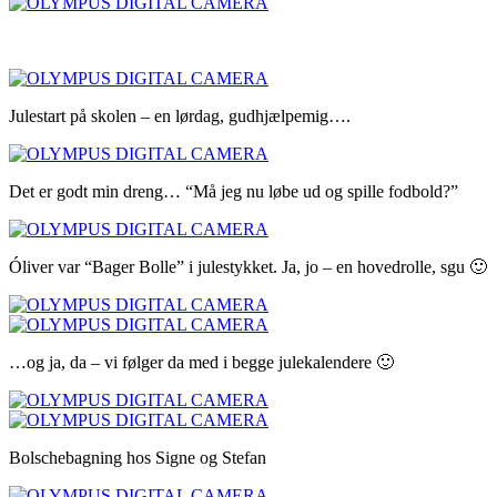
Julestart på skolen – en lørdag, gudhjælpemig….
Det er godt min dreng… “Må jeg nu løbe ud og spille fodbold?”
Óliver var “Bager Bolle” i julestykket. Ja, jo – en hovedrolle, sgu 🙂
…og ja, da – vi følger da med i begge julekalendere 🙂
Bolschebagning hos Signe og Stefan