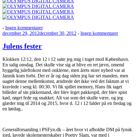
til
-
Ingen kommentarer
Udgivet
Julens
til
december 29, 2012
december 30, 2012
-
Ingen kommentarer
den
lækkerier
Julens
fester
Julens fester
Klokken 12:12, den 12 i 12 satte jeg mig i toget mod København.
En salig onsdag. Det skulle vise sig at blive en ret jævn, omend
hyggelig julefrokost med onklerne, men årets store nyhed var at
Jannik kom forbi. Det er år og dag siden jeg har set manden, men
uagtet denne mellemkomst, ændrede det ikke ved det faktum at vi
kravlede i seng kl. 00:30. Vi fik spillet memory, Hans fik taget
billeder af sin pikkemand, der blev leget pakkespil, der blev spist
kød, røget fede og snakket. Alt var som det skulle være, og jeg
glæder mig til 2014 og 2015, hvor d. 12 i 12 falder på en fredag og
en lørdag..
Generalforsamling i PSFyn.dk – året hvor vi afholdte DM på fynsk
jord, lavede skolemesterskaber i Poetry Slam, var med i