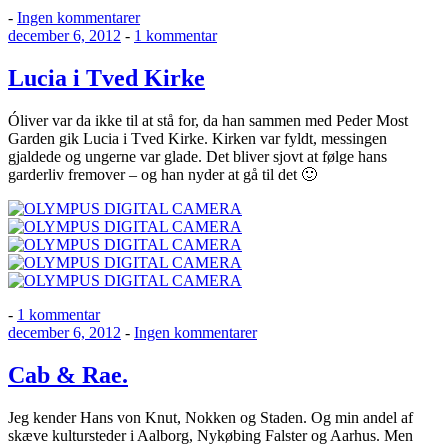
til
-
Ingen kommentarer
Udgivet
Julens
til
december 6, 2012
-
1 kommentar
den
fester
Lucia
i
Lucia i Tved Kirke
Tved
Kirke
Óliver var da ikke til at stå for, da han sammen med Peder Most
Garden gik Lucia i Tved Kirke. Kirken var fyldt, messingen
gjaldede og ungerne var glade. Det bliver sjovt at følge hans
garderliv fremover – og han nyder at gå til det 🙂
til
-
1 kommentar
Udgivet
Lucia
til
december 6, 2012
-
Ingen kommentarer
den
i
Cab
Tved
&
Cab & Rae.
Kirke
Rae.
Jeg kender Hans von Knut, Nokken og Staden. Og min andel af
skæve kultursteder i Aalborg, Nykøbing Falster og Aarhus. Men