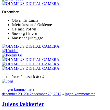
December
Oliver går Luicia
Julefrokost med Onklerne
GF med PSFyn
Sneborg i haven
Masser af julehygge
…tak for et fantastisk år 🙂
til
-
Ingen kommentarer
Udgivet
2012
til
december 29, 2012
december 29, 2012
-
Ingen kommentarer
den
highlights
Julens
lækkerier
Julens lækkerier