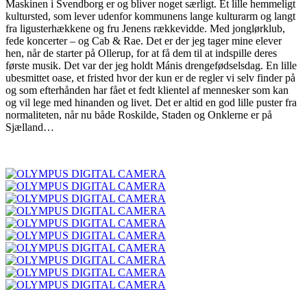
Maskinen i Svendborg er og bliver noget særligt. Et lille hemmeligt
kultursted, som lever udenfor kommunens lange kulturarm og langt
fra ligusterhækkene og fru Jenens rækkevidde. Med jonglørklub,
fede koncerter – og Cab & Rae. Det er der jeg tager mine elever
hen, når de starter på Ollerup, for at få dem til at indspille deres
første musik. Det var der jeg holdt Mánis drengefødselsdag. En lille
ubesmittet oase, et fristed hvor der kun er de regler vi selv finder på
og som efterhånden har fået et fedt klientel af mennesker som kan
og vil lege med hinanden og livet. Det er altid en god lille puster fra
normaliteten, når nu både Roskilde, Staden og Onklerne er på
Sjælland…