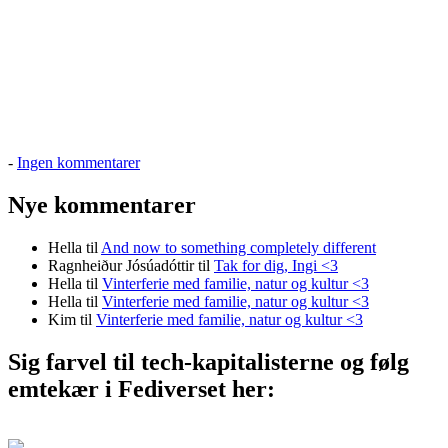
til
-
Ingen kommentarer
Juleklar
Nye kommentarer
Hella
til
And now to something completely different
Ragnheiður Jósúadóttir
til
Tak for dig, Ingi <3
Hella
til
Vinterferie med familie, natur og kultur <3
Hella
til
Vinterferie med familie, natur og kultur <3
Kim
til
Vinterferie med familie, natur og kultur <3
Sig farvel til tech-kapitalisterne og følg
emtekær i Fediverset her: