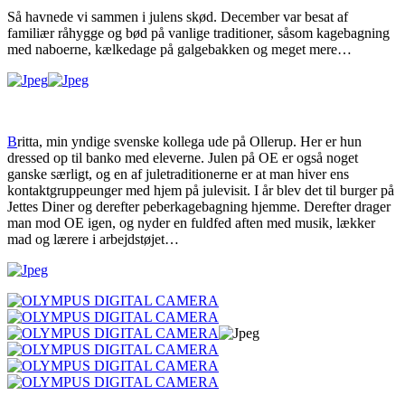
Så havnede vi sammen i julens skød. December var besat af
familiær råhygge og bød på vanlige traditioner, såsom kagebagning
med naboerne, kælkedage på galgebakken og meget mere…
B
ritta, min yndige svenske kollega ude på Ollerup. Her er hun
dressed op til banko med eleverne. Julen på OE er også noget
ganske særligt, og en af juletraditionerne er at man hiver ens
kontaktgruppeunger med hjem på julevisit. I år blev det til burger på
Jettes Diner og derefter peberkagebagning hjemme. Derefter drager
man mod OE igen, og nyder en fuldfed aften med musik, lækker
mad og lærere i arbejdstøjet…