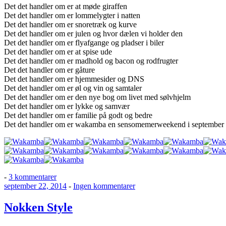
Det det handler om er at møde giraffen
Det det handler om er lommelygter i natten
Det det handler om er snoretræk og kurve
Det det handler om er julen og hvor dælen vi holder den
Det det handler om er flyafgange og pladser i biler
Det det handler om er at spise ude
Det det handler om er madhold og bacon og rodfrugter
Det det handler om er gåture
Det det handler om er hjemmesider og DNS
Det det handler om er øl og vin og samtaler
Det det handler om er den nye bog om livet med sølvhjelm
Det det handler om er lykke og samvær
Det det handler om er familie på godt og bedre
Det det handler om er wakamba en sensomemerweekend i september
til
-
3 kommentarer
Udgivet
Wakamba
til
september 22, 2014
-
Ingen kommentarer
den
Nokken
Style
Nokken Style