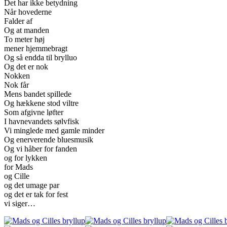
Det har ikke betydning
Når hovederne
Falder af
Og at manden
To meter høj
mener hjemmebragt
Og så endda til brylluo
Og det er nok
Nokken
Nok får
Mens bandet spillede
Og hækkene stod viltre
Som afgivne løfter
I havnevandets sølvfisk
Vi minglede med gamle minder
Og enerverende bluesmusik
Og vi håber for fanden
og for lykken
for Mads
og Cille
og det umage par
og det er tak for fest
vi siger…