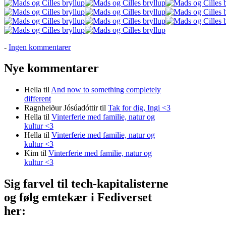
til
-
Ingen kommentarer
Nokken
Style
Nye kommentarer
Hella
til
And now to something completely
different
Ragnheiður Jósúadóttir
til
Tak for dig, Ingi <3
Hella
til
Vinterferie med familie, natur og
kultur <3
Hella
til
Vinterferie med familie, natur og
kultur <3
Kim
til
Vinterferie med familie, natur og
kultur <3
Sig farvel til tech-kapitalisterne
og følg emtekær i Fediverset
her: