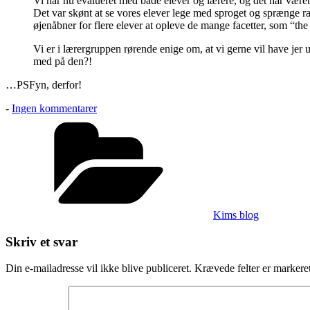
Vi har nu evalueret med både elever og lærere, og det har været 
Det var skønt at se vores elever lege med sproget og sprænge 
øjenåbner for flere elever at opleve de mange facetter, som “t
Vi er i lærergruppen rørende enige om, at vi gerne vil have jer ud
med på den?!
…PSFyn, derfor!
til
-
Ingen kommentarer
I
Kategorier
Sooooolrød
Kims blog
Skriv et svar
Din e-mailadresse vil ikke blive publiceret.
Krævede felter er marker