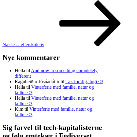
Næste
indlæg
Næste
…efterskoleliv
Nye kommentarer
Hella
til
And now to something completely
different
Ragnheiður Jósúadóttir
til
Tak for dig, Ingi <3
Hella
til
Vinterferie med familie, natur og
kultur <3
Hella
til
Vinterferie med familie, natur og
kultur <3
Kim
til
Vinterferie med familie, natur og
kultur <3
Sig farvel til tech-kapitalisterne
og følg emtekær i Fediverset