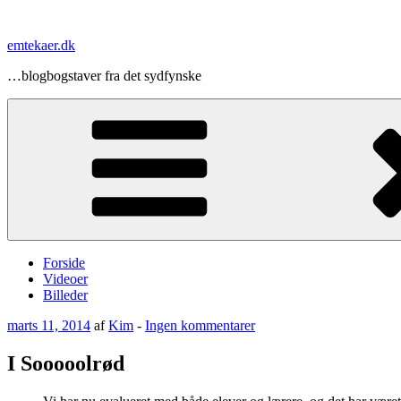
Videre
til
emtekaer.dk
indhold
…blogbogstaver fra det sydfynske
Forside
Videoer
Billeder
Udgivet
til
marts 11, 2014
af
Kim
-
Ingen kommentarer
den
I
Sooooolrød
I Sooooolrød