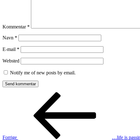
Kommentar
*
Navn
*
E-mail
*
Websted
Notify me of new posts by email.
Indlægsnavigation
Forrige
indlæg
Forrige
…life is passi