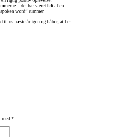
en rigtig positiv oplevelse.
rammerne…det har været lidt af en
he spoken word” rummer.
 til os næste år igen og håber, at I er
et med
*