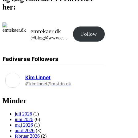
her:
emtekaer.dk
Follow
@blog@www.emtekaer.dk
Fediverse Followers
Kim Linnet
@kimlinnet@mstdn.dk
Minder
juli 2026
(1)
juni 2026
(6)
maj 2026
(1)
april 2026
(3)
februar 2026
(2)