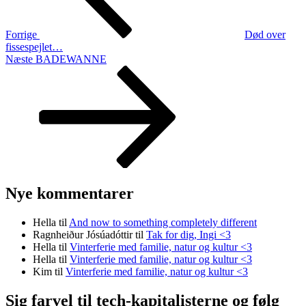
Forrige
Død over
fissespejlet…
Næste
Næste
BADEWANNE
indlæg
Nye kommentarer
Hella
til
And now to something completely different
Ragnheiður Jósúadóttir
til
Tak for dig, Ingi <3
Hella
til
Vinterferie med familie, natur og kultur <3
Hella
til
Vinterferie med familie, natur og kultur <3
Kim
til
Vinterferie med familie, natur og kultur <3
Sig farvel til tech-kapitalisterne og følg