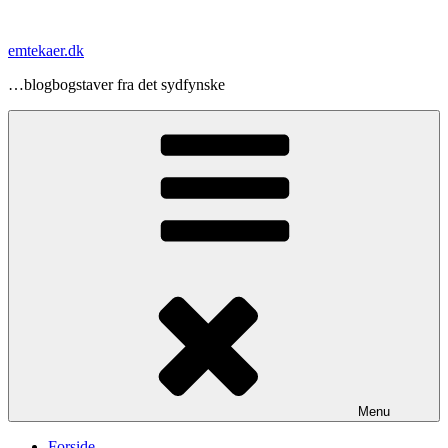
Videre
til
emtekaer.dk
indhold
…blogbogstaver fra det sydfynske
Menu
Forside