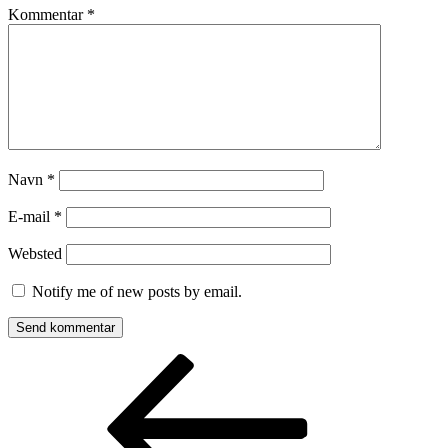
Kommentar
*
Navn
*
E-mail
*
Websted
Notify me of new posts by email.
Indlægsnavigation
Forrige
indlæg