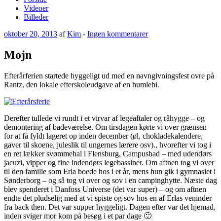
Videoer
Billeder
Udgivet
til
oktober 20, 2013
af
Kim
-
Ingen kommentarer
den
Mojn
Mojn
Efterårferien startede hyggeligt ud med en navngivningsfest ovre på
Rantz, den lokale efterskoleudgave af en humlebi.
Derefter tullede vi rundt i et virvar af legeaftaler og råhygge – og
demontering af badeværelse. Om tirsdagen kørte vi over grænsen
for at få fyldt lageret op inden december (øl, chokladekalendere,
gaver til skoene, juleslik til ungernes lærere osv)., hvorefter vi tog i
en ret lækker svømmehal i Flensburg, Campusbad – med udendørs
jacuzi, vipper og fine indendørs legebassiner. Om aftnen tog vi over
til den familie som Erla boede hos i et år, mens hun gik i gymnasiet i
Sønderborg – og så tog vi over og sov i en campinghytte. Næste dag
blev spenderet i Danfoss Universe (det var super) – og om aftnen
endte det pludselig med at vi spiste og sov hos en af Erlas veninder
fra back then. Det var supper hyggeligt. Dagen efter var det hjemad,
inden sviger mor kom på besøg i et par dage 🙂