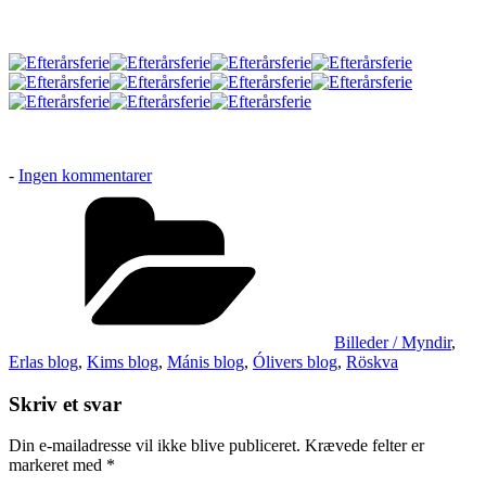
til
-
Ingen kommentarer
Mojn
Kategorier
Billeder / Myndir
,
Erlas blog
,
Kims blog
,
Mánis blog
,
Ólivers blog
,
Röskva
Skriv et svar
Din e-mailadresse vil ikke blive publiceret.
Krævede felter er
markeret med
*