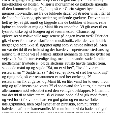
kirkeklokker og hosten. Vi spiste morgenmad og pakkede spændte
til den kommende dag. Og bum, så var Corfu vågnet byen havde
nærmest forvandlet sig fra de lukkede gader og stræder vi så i går til
de åbne butikker og spisesteder og smilende grækere. Det var nu en
helt ny by, vi gik rundt og kiggede alle de butikker vi kunne, rølle
købte en hoodie at mig og Máni fik en smoothie. Vi gik over til en
lyserød kirke og så Borgen og et svømmested. Chancer og
oplevelser vi måske ville tage senere på dagen hvem ved? Efter det
gik vi over for at se en skuffende musikbutik, eller den var faktisk
meget god bare ikke så sigøjner agtig som vi havde håbet på. Men
nu var det tid til en frokost og der havde vi superteamet stedsans og
autisto til at finde vej så ganske sikkert igennem de græske gyder og
veje væk fra alle turistvenlige ting, men de tre andre søde familie
medlemmer frygtede ej, og da stedsans autisto havde fundet frem,
stoppede máni op og sagde “Så, nu er vi her”, “hvad hvor er
restauranten?” Sagde far så ” det ved jeg ikke, et sted her omkring”,
og rigtig nok, så var restauranten et sted her omkring. På
restauranten fik vi gyros, og Máni fik en liter vand for to euro, hvor
mig og rølle imens nød vores 25 cl sodavand for 3 euro, alt imens vi
alle sammen nød selskabet med den venlige dueklapper. Nå men nu
var det tid til at blive trætte, så vi kunne bade. Så vi gik mod fortet,
og ved fortet fik vi ikke bare en god gåtur og en masse flotte
udsigtspunkter, men også synet af en piratskib, som nu fylder
halvdelen af mors kamerarulle. Men nu kunne vi da bade med god