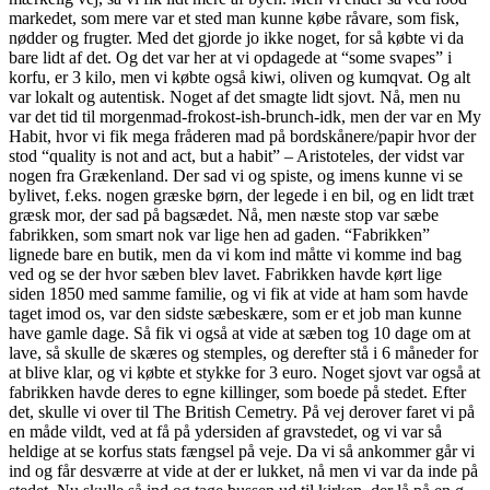
markedet, som mere var et sted man kunne købe råvare, som fisk,
nødder og frugter. Med det gjorde jo ikke noget, for så købte vi da
bare lidt af det. Og det var her at vi opdagede at “some svapes” i
korfu, er 3 kilo, men vi købte også kiwi, oliven og kumqvat. Og alt
var lokalt og autentisk. Noget af det smagte lidt sjovt. Nå, men nu
var det tid til morgenmad-frokost-ish-brunch-idk, men der var en My
Habit, hvor vi fik mega fråderen mad på bordskånere/papir hvor der
stod “quality is not and act, but a habit” – Aristoteles, der vidst var
nogen fra Grækenland. Der sad vi og spiste, og imens kunne vi se
bylivet, f.eks. nogen græske børn, der legede i en bil, og en lidt træt
græsk mor, der sad på bagsædet. Nå, men næste stop var sæbe
fabrikken, som smart nok var lige hen ad gaden. “Fabrikken”
lignede bare en butik, men da vi kom ind måtte vi komme ind bag
ved og se der hvor sæben blev lavet. Fabrikken havde kørt lige
siden 1850 med samme familie, og vi fik at vide at ham som havde
taget imod os, var den sidste sæbeskære, som er et job man kunne
have gamle dage. Så fik vi også at vide at sæben tog 10 dage om at
lave, så skulle de skæres og stemples, og derefter stå i 6 måneder for
at blive klar, og vi købte et stykke for 3 euro. Noget sjovt var også at
fabrikken havde deres to egne killinger, som boede på stedet. Efter
det, skulle vi over til The British Cemetry. På vej derover faret vi på
en måde vildt, ved at få på ydersiden af gravstedet, og vi var så
heldige at se korfus stats fængsel på veje. Da vi så ankommer går vi
ind og får desværre at vide at der er lukket, nå men vi var da inde på