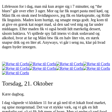
Lifelesson for i dag, man må kun ærgre sig i 7 minutter, og “the
blues” går over efter 3 uger. Mor og far fik noget pasta med kød, og
Máni fik en steak med hvidløgsosvs, jeg fik en blæksprutte, og Rölle
fik linguinis. Maden kom hurtigt, og smagte mega godt. Jeg kom til
at give en græsk kat noget mad, så den sad ved mig og far under
middagen. Efter maden fik vi også bestilt lidt mærkelig dessert,
såsom baklava. Vi spillede spy fall imens vi drak sodavand og
alkohol, hvor at far og Máni btw fik en halv liter vin, en stærk
snapse drik og en liter øl. Anyways, vi går i seng nu, klar på hvad
dagen byder imorgen.
Torsdag, 21. Oktober
Kære dagbog.
I dag vågnede vi klokken 11 for at gå ned til et lokalt food market,
og spise morgenmad. Det var et stykke væk, og vi gik en lidt
mærkelig vej, så vi fik lidt mere af byen. Men vi ender så ved food