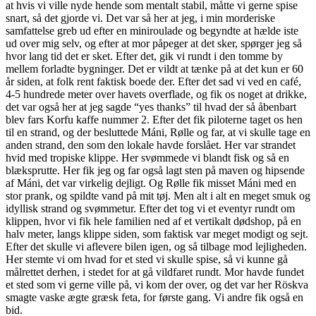
at hvis vi ville nyde hende som mentalt stabil, måtte vi gerne spise
snart, så det gjorde vi. Det var så her at jeg, i min morderiske
samfattelse greb ud efter en miniroulade og begyndte at hælde iste
ud over mig selv, og efter at mor påpeger at det sker, spørger jeg så
hvor lang tid det er sket. Efter det, gik vi rundt i den tomme by
mellem forladte bygninger. Det er vildt at tænke på at det kun er 60
år siden, at folk rent faktisk boede der. Efter det sad vi ved en café,
4-5 hundrede meter over havets overflade, og fik os noget at drikke,
det var også her at jeg sagde “yes thanks” til hvad der så åbenbart
blev fars Korfu kaffe nummer 2. Efter det fik piloterne taget os hen
til en strand, og der besluttede Máni, Rølle og far, at vi skulle tage en
anden strand, den som den lokale havde forslået. Her var strandet
hvid med tropiske klippe. Her svømmede vi blandt fisk og så en
blæksprutte. Her fik jeg og far også lagt sten på maven og hipsende
af Máni, det var virkelig dejligt. Og Rølle fik misset Máni med en
stor prank, og spildte vand på mit tøj. Men alt i alt en meget smuk og
idyllisk strand og svømmetur. Efter det tog vi et eventyr rundt om
klippen, hvor vi fik hele familien ned af et vertikalt dødshop, på en
halv meter, langs klippe siden, som faktisk var meget modigt og sejt.
Efter det skulle vi aflevere bilen igen, og så tilbage mod lejligheden.
Her stemte vi om hvad for et sted vi skulle spise, så vi kunne gå
målrettet derhen, i stedet for at gå vildfaret rundt. Mor havde fundet
et sted som vi gerne ville på, vi kom der over, og det var her Röskva
smagte vaske ægte græsk feta, for første gang. Vi andre fik også en
bid.