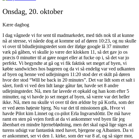
Onsdag, 20. oktober
Kære dagbog
I dag vågnede vi for sent til madmarkedet, med tids nok til at kunne
nå at stresse, vi nåede dog at komme ud af døren 10:23, og nu skulle
vi over til biludlejningstedet som der ifølge google lå 37 minutter
væk på gåben, vi skulle jo være der klokken 11, så det gav jo os
præcis 0 minutter til at gøre noget eller at fucke op i, så det var jo
perfekt. Vi begyndte at gå og vi fik faktisk set meget af byen, vi
købte sandwiches hos bageren og da vi så endelig var ved udkanten
af byen og henne ved udlejningen 11:20 stod der et skilt på døren
hvor der stod “Will be back in 20 minutes”. Det var lidt som et salt i
såret, fordi vi ved den lidt lange gåtur før, havde set 8 andre
udlejningsteder. Nå, men far lavede et opkald og han kom efter 5
minutter, og vi havde jo set meget af byen, så værre var det heller
ikke. Nå, men nu skulle vi over til den ældste by på Korfu, som der
er ved øens højeste bjerg. Nu var det til missionen gik, Hvor vi
havde Pilot kim Linnet og co-pilot Erla Ingvarsdóttir. De må have
ramt en sten på vejen fordi at da vi ankommer ved byen får jeg
åbenbart en mindre hjerneblødning, men det skal også lige siges at
turens udsigt var fantastisk med havet, bjergene og Albanien. Da vi
er ankommet, ser vi den 1. kirke, som der var 8 af, og så siger mor,