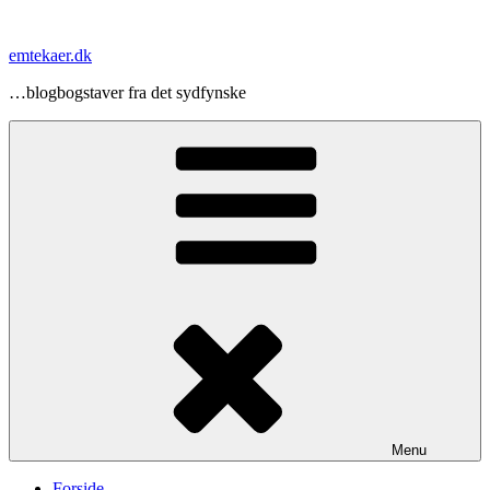
Videre
til
emtekaer.dk
indhold
…blogbogstaver fra det sydfynske
Menu
Forside