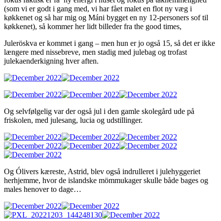
(som vi er godt i gang med, vi har fået malet en flot ny væg i
køkkenet og så har mig og Máni bygget en ny 12-personers sof til
køkkenet), så kommer her lidt billeder fra the good times,
Juleröskva er kommet i gang – men hun er jo også 15, så det er ikke
længere med nissebreve, men stadig med julebag og trofast
julekaenderkigning hver aften.
Og selvfølgelig var der også jul i den gamle skolegård ude på
friskolen, med julesang, lucia og udstillinger.
Og Ólivers kæreste, Astrid, blev også indrulleret i julehyggeriet
herhjemme, hvor de islandske mömmukager skulle både bages og
males henover to dage…