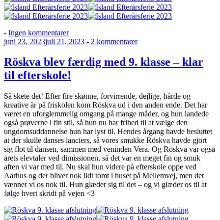
til
-
Ingen kommentarer
Udgivet
Island
til
juni 23, 2023
juli 21, 2023
-
2 kommentarer
den
i
Röskva
efterårsferien
blev
Röskva blev færdig med 9. klasse – klar
færdig
til efterskole!
med
9.
klasse
Så skete det! Efter fire skønne, forvirrende, dejlige, hårde og
–
kreative år på friskolen kom Röskva ud i den anden ende. Det har
klar
været en uforglemmelig omgang på mange måder, og hun landede
til
også prøverne i fin stil, så hun nu har frihed til at vælge den
efterskole!
ungdomsuddannelse hun har lyst til. Hendes årgang havde besluttet
at der skulle danses lanciers, så vores smukke Röskva havde gjort
sig flot til dansen, sammen med veninden Vera. Og Röskva var også
årets elevtaler ved dimissionen, så det var en meget fin og smuk
aften vi var med til. Nu skal hun videre på efterskole oppe ved
Aarhus og der bliver nok lidt tomt i huset på Mellemvej, men det
vænner vi os nok til. Hun glæder sig til det – og vi glæder os til at
følge hvert skridt på vejen <3