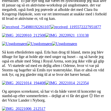
efterskoler. Et par nye ting har været en lydworkshop jeg skal lave
til januar og så en aktivisme-workshop på ungdomsøen. det var
megafedt, også fordi jeg prøvede at afholde det med Clara fra
Krogerup Højskole, som var ret interessant at snakke med i forhold
til hvad er aktivisme er, vil og kan.
Så kom efteråsferien også. Erla hun drog til Island, mens jeg blev
tilbage for lige at holde øje med unger og huset – og så havde jeg
også en aftale med Sting i Royal Arena, som jeg ikke ville gå glip
af. Vi startede ud med en dejlig aften i Odense, hvor vi var på
Storms og bagefter så Emils nye teaterstykke. Han er altså en vild
nok fyr, og jeg glæder mig til at se hvor det bærer henad.
Og apropos scenekunst, så har vi da både været til koncerter og
stanbd-up efter sommerferien – dejligt at vi får det gjort 🙂 Her er
det Victor Lander i Nyborg.