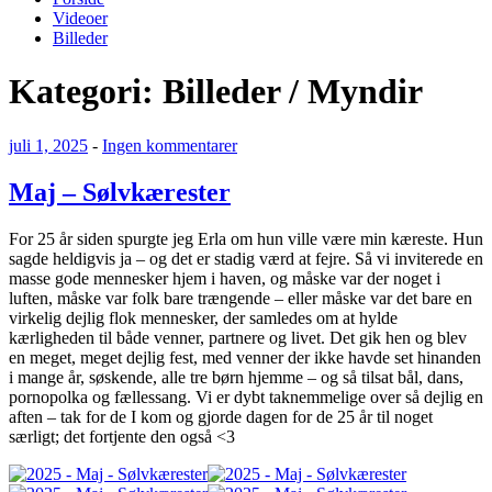
Videoer
Billeder
Kategori:
Billeder / Myndir
Udgivet
til
juli 1, 2025
-
Ingen kommentarer
den
Maj
–
Maj – Sølvkærester
Sølvkærester
For 25 år siden spurgte jeg Erla om hun ville være min kæreste. Hun
sagde heldigvis ja – og det er stadig værd at fejre. Så vi inviterede en
masse gode mennesker hjem i haven, og måske var der noget i
luften, måske var folk bare trængende – eller måske var det bare en
virkelig dejlig flok mennesker, der samledes om at hylde
kærligheden til både venner, partnere og livet. Det gik hen og blev
en meget, meget dejlig fest, med venner der ikke havde set hinanden
i mange år, søskende, alle tre børn hjemme – og så tilsat bål, dans,
pornopolka og fællessang. Vi er dybt taknemmelige over så dejlig en
aften – tak for de I kom og gjorde dagen for de 25 år til noget
særligt; det fortjente den også <3