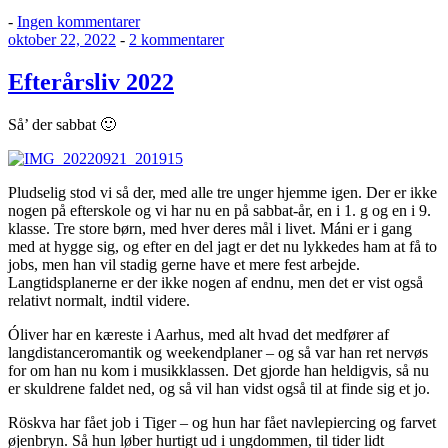
til
-
Ingen kommentarer
Udgivet
Hyggetid
til
oktober 22, 2022
-
2 kommentarer
den
Efterårsliv
2022
Efterårsliv 2022
Så’ der sabbat 🙂
Pludselig stod vi så der, med alle tre unger hjemme igen. Der er ikke
nogen på efterskole og vi har nu en på sabbat-år, en i 1. g og en i 9.
klasse. Tre store børn, med hver deres mål i livet. Máni er i gang
med at hygge sig, og efter en del jagt er det nu lykkedes ham at få to
jobs, men han vil stadig gerne have et mere fest arbejde.
Langtidsplanerne er der ikke nogen af endnu, men det er vist også
relativt normalt, indtil videre.
Óliver har en kæreste i Aarhus, med alt hvad det medfører af
langdistanceromantik og weekendplaner – og så var han ret nervøs
for om han nu kom i musikklassen. Det gjorde han heldigvis, så nu
er skuldrene faldet ned, og så vil han vidst også til at finde sig et jo.
Röskva har fået job i Tiger – og hun har fået navlepiercing og farvet
øjenbryn. Så hun løber hurtigt ud i ungdommen, til tider lidt