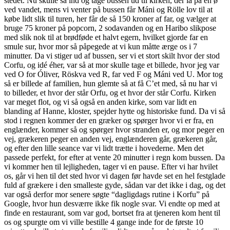
stedet. Nu skulle så ind og tage bussen ud til kirken, der lå på en ø
ved vandet, mens vi venter på bussen får Máni og Rölle lov til at
købe lidt slik til turen, her får de så 150 kroner af far, og vælger at
bruge 75 kroner på popcorn, 2 sodavanden og en Haribo slikpose
med slik nok til at brødføde et halvt egern, hvilket gjorde far en
smule sur, hvor mor så påpegede at vi kun måtte ærge os i 7
minutter. Da vi stiger ud af bussen, ser vi et stort skilt hvor der stod
Corfu, og idé éher, var så at mor skulle tage et billede, hvor jeg var
ved O for Óliver, Röskva ved R, far ved F og Máni ved U. Mor tog
så er billede af familien, hun glemte så at få C’et med, så nu har vi
to billeder, et hvor der står Orfu, og et hvor der står Corfu. Kirken
var meget flot, og vi så også en anden kirke, som var lidt en
blanding af Hanne, kloster, spejder hytte og historiske fund. Da vi så
stod i regnen kommer der en græker og spørger hvor vi er fra, en
englænder, kommer så og spørger hvor stranden er, og mor peger en
vej, grækeren peger en anden vej, englænderen går, grækeren går,
og efter den lille seance var vi lidt trætte i hovederne. Men det
passede perfekt, for efter at vente 20 minutter i regn kom bussen. Da
vi kommer hen til lejligheden, tager vi en pause. Efter vi har hvilet
os, går vi hen til det sted hvor vi dagen før havde set en hel festglade
fuld af grækere i den smalleste gyde, sådan var det ikke i dag, og det
var også derfor mor senere søgte “dagligdags rutine i Korfu” på
Google, hvor hun desværre ikke fik nogle svar. Vi endte op med at
finde en restaurant, som var god, bortset fra at tjeneren kom hent til
os og spurgte om vi ville bestille 4 gange inde for de første 10