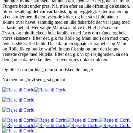
minutter, hvilket stressede familien lidt, men så er det godt at familie.
Fungere bedst under pres. Nå, men efter en lille offentlig diskussion,
fik vi bestilt, og det var var faktisk rigtig hyggeligt. Efter maden tog
vi en stroler hen til den lyserøde kirke, og her så vi fuldmånen
skinne over havet, samtidig med en lille fiskerbåd der var igang med
at kaste net ud. Her valgte Máni så at blive til Hiel De’søxasse
Tyson, og mindfuckede hele familien med facts om månen og hele
vores eksistens. Efter det, gik far Rölle og Máni ind i den med crazy
fede is-slik-vaffel butik. Der fik far en signatur karamel is og Máni
og Rölle fik en bunke waffel. Imens fik mig og mor den længe
ventede crépe med Nutella. Efter det, gik vi op i lejligheden, så den
den gamle dame ikke blev sur over vores dukke-dukken.
Og lifelesson for idag, dem som fisker, de fanger.
Nå men nu går vi seng, så godnat.