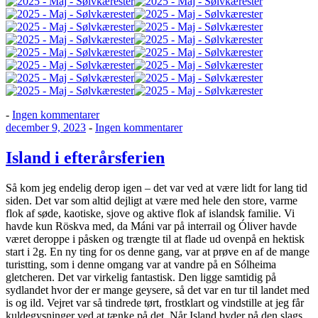
til
-
Ingen kommentarer
Udgivet
Maj
til
december 9, 2023
-
Ingen kommentarer
den
–
Island
Sølvkærester
i
Island i efterårsferien
efterårsferien
Så kom jeg endelig derop igen – det var ved at være lidt for lang tid
siden. Det var som altid dejligt at være med hele den store, varme
flok af søde, kaotiske, sjove og aktive flok af islandsk familie. Vi
havde kun Röskva med, da Máni var på interrail og Óliver havde
været deroppe i påsken og trængte til at flade ud ovenpå en hektisk
start i 2g. En ny ting for os denne gang, var at prøve en af de mange
turistting, som i denne omgang var at vandre på en Sólheima
gletcheren. Det var virkelig fantastisk. Den ligge samtidig på
sydlandet hvor der er mange geysere, så det var en tur til landet med
is og ild. Vejret var så tindrede tørt, frostklart og vindstille at jeg får
kuldegysninger ved at tænke på det. Når Island byder på den slags