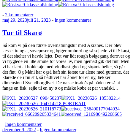
til
-
2 kommentarer
Udgivet
Röskva
til
maj 29, 2023
juli 21, 2023
-
Ingen kommentarer
den
blev
Tur
færdig
til
Tur til Skarø
med
Skarø
9.
Så kom vi på den første overnatningstur med Akranes. Der blev
klasse
læsset trangia, soveposer og bøger ombord og så sejlede vi til Skarø,
–
til det shelter vi havde lejet. Det var lidt rough bølgegang derover og
klar
vi frygtede en lille smule for vores liv, men hjemad gik det fint. Men
til
vi har lært at holde øje med vindhastighed og strømtabeller, så går
efterskole!
det fint. Og Máni har også haft sin første tur alene med gutterne, det
klarede de i fin stil, så bådlivet har åbnet for en ny, lækker
dimension i Svendborglivet. De næste to-do’s på båden er så at
fange en fisk, sejle til en ny ø og måske købe et par vandski…
til
-
Ingen kommentarer
Udgivet
Tur
til
december 9, 2022
-
Ingen kommentarer