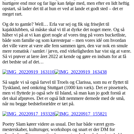
hurtigere end mor og far lige kan følge med, men efter en lidt heftig
opstart, så lader det til at hun er ved at lande et godt sted – det er
meget rart.
Og de to gamle? Well… Erla var sej og fik sig frisejlet til
kajakklubben, så måske skal vi til at dyrke det noget mere. Og så
håber vi på at vi kan gjort nogle af vores ting på vores bucketliste,
både som familie og som kærestepar – men vores idé om hvordan
det ville være at være alle fem sammen igen, den var nok en smule
mere romatisk / samlet / jævn, end virkeligheden har vist sig at være.
Så vi prøver at lære året 2022 at kende og gøre en indsats for at få
det bedste ud af det…
Så sagde vi så også farvel til Troels og Clarissa, som nu er flyttet til
Tyskland, ned omkring Stuttgart (1000 km væk). Det er pissetræls,
men vi flyttede jo også selv til Island, så man kan jo godt forstå at
det skal afprøves. Det er også lidt nemmere dernede med de små,
når nu begge bedsteforældre er tæt på.
Poetry Slam kører videre as usual. Der har både været gym-
mesterskaber, kulturuger, workshops og snart er der DM for