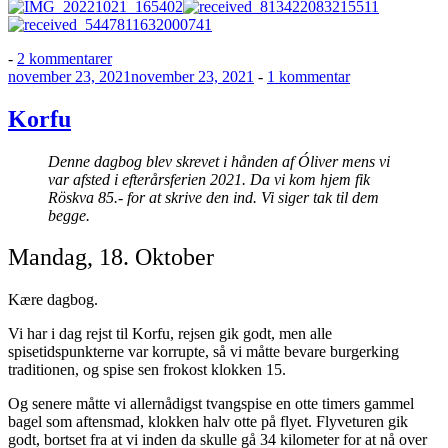
til
-
2 kommentarer
Udgivet
Efterårsliv
til
november 23, 2021
november 23, 2021
-
1 kommentar
den
2022
Korfu
Korfu
Denne dagbog blev skrevet i hånden af Óliver mens vi
var afsted i efterårsferien 2021. Da vi kom hjem fik
Röskva 85.- for at skrive den ind. Vi siger tak til dem
begge.
Mandag, 18. Oktober
Kære dagbog.
Vi har i dag rejst til Korfu, rejsen gik godt, men alle
spisetidspunkterne var korrupte, så vi måtte bevare burgerking
traditionen, og spise sen frokost klokken 15.
Og senere måtte vi allernådigst tvangspise en otte timers gammel
bagel som aftensmad, klokken halv otte på flyet. Flyveturen gik
godt, bortset fra at vi inden da skulle gå 34 kilometer for at nå over