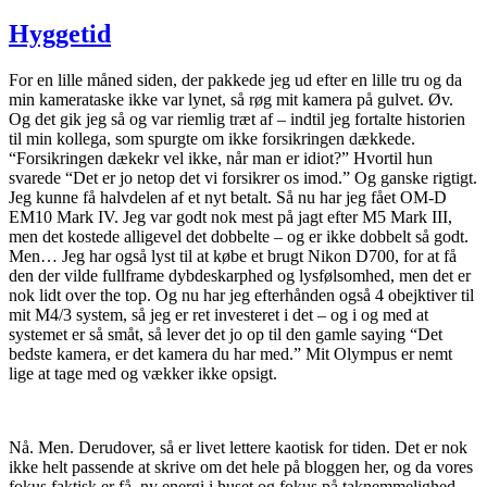
den
til
Hyggetid
Skarø
Hyggetid
For en lille måned siden, der pakkede jeg ud efter en lille tru og da
min kamerataske ikke var lynet, så røg mit kamera på gulvet. Øv.
Og det gik jeg så og var riemlig træt af – indtil jeg fortalte historien
til min kollega, som spurgte om ikke forsikringen dækkede.
“Forsikringen dækekr vel ikke, når man er idiot?” Hvortil hun
svarede “Det er jo netop det vi forsikrer os imod.” Og ganske rigtigt.
Jeg kunne få halvdelen af et nyt betalt. Så nu har jeg fået OM-D
EM10 Mark IV. Jeg var godt nok mest på jagt efter M5 Mark III,
men det kostede alligevel det dobbelte – og er ikke dobbelt så godt.
Men… Jeg har også lyst til at købe et brugt Nikon D700, for at få
den der vilde fullframe dybdeskarphed og lysfølsomhed, men det er
nok lidt over the top. Og nu har jeg efterhånden også 4 obejktiver til
mit M4/3 system, så jeg er ret investeret i det – og i og med at
systemet er så småt, så lever det jo op til den gamle saying “Det
bedste kamera, er det kamera du har med.” Mit Olympus er nemt
lige at tage med og vækker ikke opsigt.
Nå. Men. Derudover, så er livet lettere kaotisk for tiden. Det er nok
ikke helt passende at skrive om det hele på bloggen her, og da vores
fokus faktisk er få ny energi i huset og fokus på taknemmelighed