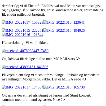
derefter fløj vi til Ebeltoft. Ebelfestival med Mutti var ret nostalgisk
og hyggeligt, så vi lavede lys, spise kandiserede æbler, spiste ude og
fik endda spillet lidt brætspil.
Hønseskdning! Vi vandt ikke…
Og Röskva fik da lige et foto med MGP All-stars 🙂
På vejen hjem slog vi et smut forbi Kinge i Felballe og hentede to
nye killinger; Morgens og Pablo. Det er MEGA søde <3
Og så var der en fed afslutning på ferien med Sting-koncert,
sammen med brormand og søster. Nice 🙂