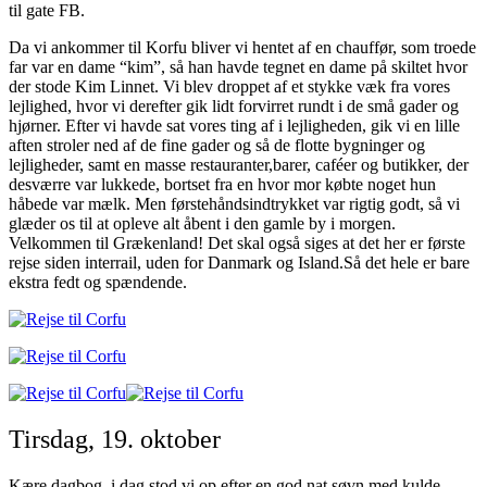
til gate FB.
Da vi ankommer til Korfu bliver vi hentet af en chauffør, som troede
far var en dame “kim”, så han havde tegnet en dame på skiltet hvor
der stode Kim Linnet. Vi blev droppet af et stykke væk fra vores
lejlighed, hvor vi derefter gik lidt forvirret rundt i de små gader og
hjørner. Efter vi havde sat vores ting af i lejligheden, gik vi en lille
aften stroler ned af de fine gader og så de flotte bygninger og
lejligheder, samt en masse restauranter,barer, caféer og butikker, der
desværre var lukkede, bortset fra en hvor mor købte noget hun
håbede var mælk. Men førstehåndsindtrykket var rigtig godt, så vi
glæder os til at opleve alt åbent i den gamle by i morgen.
Velkommen til Grækenland! Det skal også siges at det her er første
rejse siden interrail, uden for Danmark og Island.Så det hele er bare
ekstra fedt og spændende.
Tirsdag, 19. oktober
Kære dagbog, i dag stod vi op efter en god nat søvn med kulde,