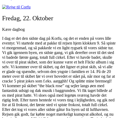
Fredag, 22. Oktober
Kære dagbog
I dag er det den sidste dag på Korfu, og det er enden på vores lille
eventyr. Vi startede med at pakke til rejsen hjem klokken 9. Så spiste
vi morgenmad, og så pakkede vi en light rygsæk til vores sidste tur.
Vi gik igennem byen, en sidste gang, vi gik derefter over til det sted
vi badede første gang, totalt full cirkel. Efter vi havde badet, skulle
vi over til pirat skibet, som der kunne være et helt Flickr album i sig
selv. Vi kommer over til skibet, og det ligner et pirat skib, så vi alle
er glade og spændte, selvom den yngste i familien er 14. På de 20
meter over til skibet før vi over hovedet er stået på, når mor og far at
cracke 5 pirat jokes som f.eks. aargghh! Og splitte mine bremsegl!
Vi kommer på skibet “the black rose” og sejler langs øen med
fantastisk udsigt og dak musik i baggrunden. Vi fik taget billede af
os med pirat hatte. Vi sloes også med legetøs sværog havde det
rigtig fedt. Efter turen hentede vi vores ting i lejligheden, og gik ned
for at få frokost, det første sted vi spiste frokost, totalt full cirkel.
Efter det tog vi vores aller sidste gåtur fra byen ud til lufthavnen.
Rejsen gik godt, far købte noget mærkeligt kumqvat alkohol, og nu