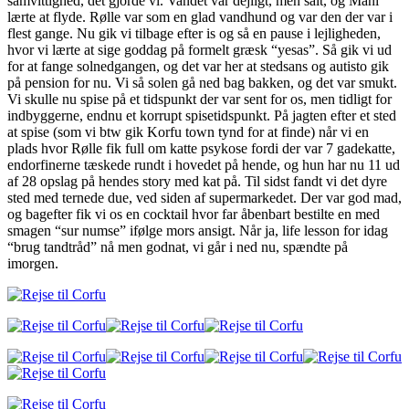
samvittighed, det gjorde vi. Vandet var dejligt, men salt, og Máni
lærte at flyde. Rølle var som en glad vandhund og var den der var i
flest gange. Nu gik vi tilbage efter is og så en pause i lejligheden,
hvor vi lærte at sige goddag på formelt græsk “yesas”. Så gik vi ud
for at fange solnedgangen, og det var her at stedsans og autisto gik
på pension for nu. Vi så solen gå ned bag bakken, og det var smukt.
Vi skulle nu spise på et tidspunkt der var sent for os, men tidligt for
indbyggerne, endnu et korrupt spisetidspunkt. På jagten efter et sted
at spise (som vi btw gik Korfu town tynd for at finde) når vi en
plads hvor Rølle fik full om katte psykose fordi der var 7 gadekatte,
endorfinerne tæskede rundt i hovedet på hende, og hun har nu 11 ud
af 28 opslag på hendes story med kat på. Til sidst fandt vi det dyre
sted med ternede due, ved siden af supermarkedet. Der var god mad,
og bagefter fik vi os en cocktail hvor far åbenbart bestilte en med
smagen “sur numse” ifølge mors ansigt. Når ja, life lesson for idag
“brug tandtråd” nå men godnat, vi går i ned nu, spændte på
imorgen.