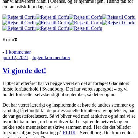
har vi aflevereret Máni i Odense, og er hjemme igen. Tusind tak for
en fantastisk fem dages rejse
Korfu❣️
til
-
1 kommentar
Udgivet
Korfu
til
juni 12, 2021
-
Ingen kommentarer
den
Vi
gjorde
Vi gjorde det!
det!
I løbet af efteråret har vi begge været en del af forlaget Gladiators
første forfatterhold i Svendborg. Det har været supergodt – og vi
holdet fortsætter selvstændigt til september, så det er optur.
Det har været lærerigt og inspirerende at høre de andres stemmer og
samtidig få et indblik i de professionelle forfatteres liv og tekster, når
de var gæsteforelæsere. Så vi bliver ved med at skrive og så må vi se
hvor det bære hen, nu har vi ihvertfald et spirende netværk og en
række søde mennesker at skrive sammen med. Her det det billeder
fra vores afgangsoplæsning på
FLUK
i Svendborg. Der kom endda