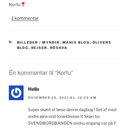
Korfu
til
-
1 kommentar
Korfu
KATEGORIER
BILLEDER / MYNDIR
,
MÁNIS BLOG
,
ÓLIVERS
BLOG
,
REJSER
,
RÖSKVA
Én kommentar til “Korfu”
Hella
NOVEMBER 25, 2021 KL. 12:33 AM
Super skønt at læse denne dagbog ! Set af med
andre øjne end forældrenes !!! Skøn tur
SVENDBORGBANDEN endnu engang var på !!