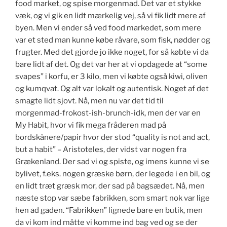
food market, og spise morgenmad. Det var et stykke
væk, og vi gik en lidt mærkelig vej, så vi fik lidt mere af
byen. Men vi ender så ved food markedet, som mere
var et sted man kunne købe råvare, som fisk, nødder og
frugter. Med det gjorde jo ikke noget, for så købte vi da
bare lidt af det. Og det var her at vi opdagede at “some
svapes” i korfu, er 3 kilo, men vi købte også kiwi, oliven
og kumqvat. Og alt var lokalt og autentisk. Noget af det
smagte lidt sjovt. Nå, men nu var det tid til
morgenmad-frokost-ish-brunch-idk, men der var en
My Habit, hvor vi fik mega fråderen mad på
bordskånere/papir hvor der stod “quality is not and act,
but a habit” – Aristoteles, der vidst var nogen fra
Grækenland. Der sad vi og spiste, og imens kunne vi se
bylivet, f.eks. nogen græske børn, der legede i en bil, og
en lidt træt græsk mor, der sad på bagsædet. Nå, men
næste stop var sæbe fabrikken, som smart nok var lige
hen ad gaden. “Fabrikken” lignede bare en butik, men
da vi kom ind måtte vi komme ind bag ved og se der