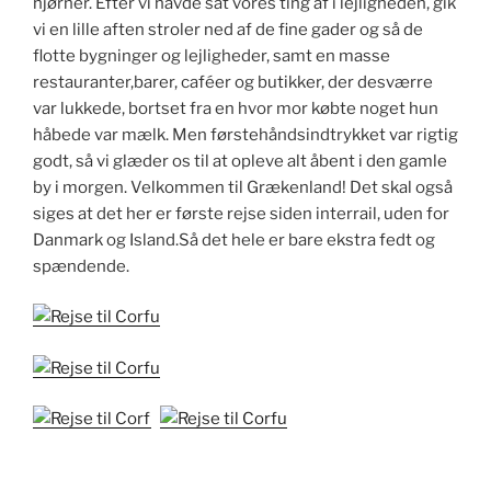
hjørner. Efter vi havde sat vores ting af i lejligheden, gik
vi en lille aften stroler ned af de fine gader og så de
flotte bygninger og lejligheder, samt en masse
restauranter,barer, caféer og butikker, der desværre
var lukkede, bortset fra en hvor mor købte noget hun
håbede var mælk. Men førstehåndsindtrykket var rigtig
godt, så vi glæder os til at opleve alt åbent i den gamle
by i morgen. Velkommen til Grækenland! Det skal også
siges at det her er første rejse siden interrail, uden for
Danmark og Island.Så det hele er bare ekstra fedt og
spændende.