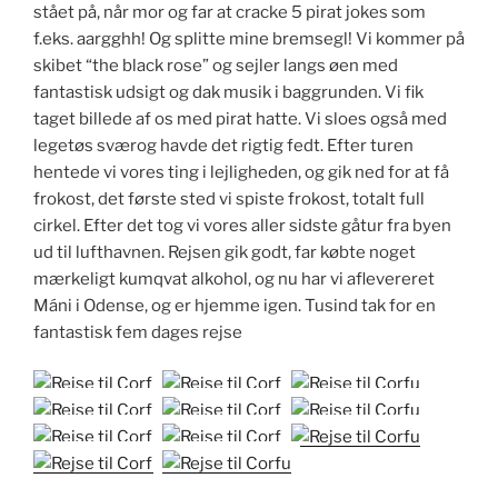
stået på, når mor og far at cracke 5 pirat jokes som
f.eks. aargghh! Og splitte mine bremsegl! Vi kommer på
skibet “the black rose” og sejler langs øen med
fantastisk udsigt og dak musik i baggrunden. Vi fik
taget billede af os med pirat hatte. Vi sloes også med
legetøs sværog havde det rigtig fedt. Efter turen
hentede vi vores ting i lejligheden, og gik ned for at få
frokost, det første sted vi spiste frokost, totalt full
cirkel. Efter det tog vi vores aller sidste gåtur fra byen
ud til lufthavnen. Rejsen gik godt, far købte noget
mærkeligt kumqvat alkohol, og nu har vi aflevereret
Máni i Odense, og er hjemme igen. Tusind tak for en
fantastisk fem dages rejse