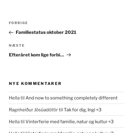
Indlægsnavigation
Forrige
FORRIGE
indlæg
Familiestatus oktober 2021
Næste
NÆSTE
indlæg
Efteråret kom lige forbi…
NYE KOMMENTARER
Hella
til
And now to something completely different
Ragnheiður Jósúadóttir
til
Tak for dig, Ingi <3
Hella
til
Vinterferie med familie, natur og kultur <3