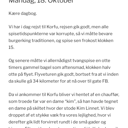
Mandag, 18. Oktober
Kære dagbog.
Vi har i dag rejst til Korfu, rejsen gik godt, men alle
spisetidspunkterne var korrupte, så vi måtte bevare
burgerking traditionen, og spise sen frokost klokken
15.
Og senere måtte vi allernådigst tvangspise en otte
timers gammel bagel som aftensmad, klokken halv
otte på flyet. Flyveturen gik godt, bortset fra at vi inden
da skulle gå 34 kilometer for at nå over til gate FB.
Da vi ankommer til Korfu bliver vi hentet af en chauffør,
som troede far var en dame “kim”, så han havde tegnet
en dame på skiltet hvor der stode Kim Linnet. Vi blev
droppet af et stykke væk fra vores lejlighed, hvor vi
derefter gik lidt forvirret rundt i de små gader og