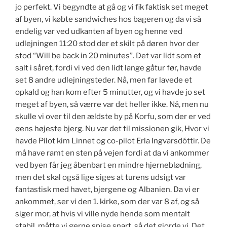
jo perfekt. Vi begyndte at gå og vi fik faktisk set meget
af byen, vi købte sandwiches hos bageren og da vi så
endelig var ved udkanten af byen og henne ved
udlejningen 11:20 stod der et skilt på døren hvor der
stod “Will be back in 20 minutes”. Det var lidt som et
salt i såret, fordi vi ved den lidt lange gåtur før, havde
set 8 andre udlejningsteder. Nå, men far lavede et
opkald og han kom efter 5 minutter, og vi havde jo set
meget af byen, så værre var det heller ikke. Nå, men nu
skulle vi over til den ældste by på Korfu, som der er ved
øens højeste bjerg. Nu var det til missionen gik, Hvor vi
havde Pilot kim Linnet og co-pilot Erla Ingvarsdóttir. De
må have ramt en sten på vejen fordi at da vi ankommer
ved byen får jeg åbenbart en mindre hjerneblødning,
men det skal også lige siges at turens udsigt var
fantastisk med havet, bjergene og Albanien. Da vi er
ankommet, ser vi den 1. kirke, som der var 8 af, og så
siger mor, at hvis vi ville nyde hende som mentalt
stabil, måtte vi gerne spise snart, så det gjorde vi. Det