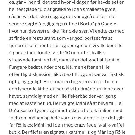
os, går vi hen til det sted hvor vi dagen før havde set en
hel festglade fuld af grækere i den smalleste gyde,
sådan var det ikke i dag, og det var også derfor mor
senere søgte “dagligdags rutine i Korfu” på Google,
hvor hun desværre ikke fik nogle svar. Vi endte op med
at finde en restaurant, som var god, bortset fra at
tjeneren kom hent til os og spurgte om vi ville bestille
4 gange inde for de første 10 minutter, hvilket
stressede familien lidt, men så er det godt at familie.
Fungere bedst under pres. Nå, men efter en lille
offentlig diskussion, fik vi bestilt, og det var var faktisk
rigtig hyggeligt. Efter maden tog vi en stroler hen til
den lyserøde kirke, og her så vi fuldmånen skinne over
havet, samtidig med en lille fiskerbåd der var igang
med at kaste net ud. Her valgte Máni så at blive til Hiel
De’søxasse Tyson, og mindfuckede hele familien med
facts om månen og hele vores eksistens. Efter det, gik
far Rölle og Máni ind i den med crazy fede is-slik-vaffel
butik. Der fik far en signatur karamel is og Máni og Rölle