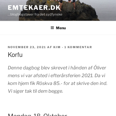
Videre
EMTEKAER.DK
til
…blogbogstaver fra det sydfynske
indhold
Menu
UDGIVET
TIL
NOVEMBER 23, 2021
AF
KIM
-
1 KOMMENTAR
DEN
KORFU
Korfu
Denne dagbog blev skrevet i hånden af Óliver
mens vi var afsted i efterårsferien 2021. Da vi
kom hjem fik Röskva 85.- for at skrive den ind.
Vi siger tak til dem begge.