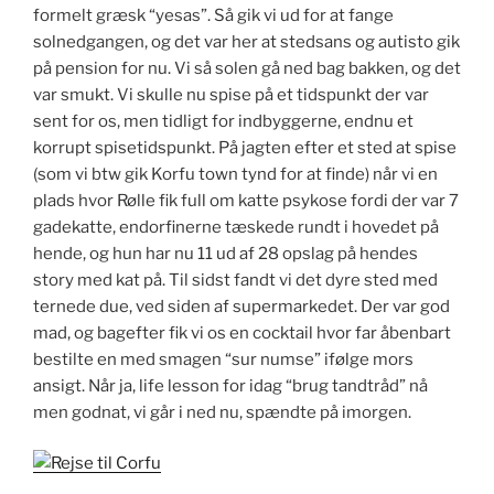
formelt græsk “yesas”. Så gik vi ud for at fange
solnedgangen, og det var her at stedsans og autisto gik
på pension for nu. Vi så solen gå ned bag bakken, og det
var smukt. Vi skulle nu spise på et tidspunkt der var
sent for os, men tidligt for indbyggerne, endnu et
korrupt spisetidspunkt. På jagten efter et sted at spise
(som vi btw gik Korfu town tynd for at finde) når vi en
plads hvor Rølle fik full om katte psykose fordi der var 7
gadekatte, endorfinerne tæskede rundt i hovedet på
hende, og hun har nu 11 ud af 28 opslag på hendes
story med kat på. Til sidst fandt vi det dyre sted med
ternede due, ved siden af supermarkedet. Der var god
mad, og bagefter fik vi os en cocktail hvor far åbenbart
bestilte en med smagen “sur numse” ifølge mors
ansigt. Når ja, life lesson for idag “brug tandtråd” nå
men godnat, vi går i ned nu, spændte på imorgen.