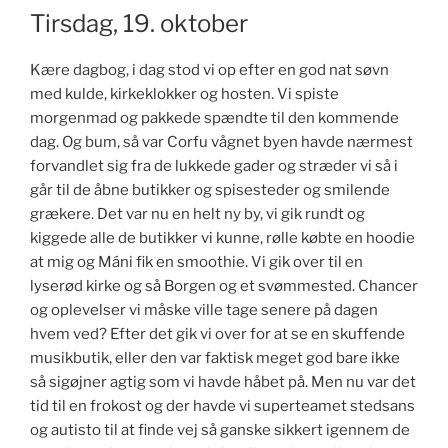
Tirsdag, 19. oktober
Kære dagbog, i dag stod vi op efter en god nat søvn
med kulde, kirkeklokker og hosten. Vi spiste
morgenmad og pakkede spændte til den kommende
dag. Og bum, så var Corfu vågnet byen havde nærmest
forvandlet sig fra de lukkede gader og stræder vi så i
går til de åbne butikker og spisesteder og smilende
grækere. Det var nu en helt ny by, vi gik rundt og
kiggede alle de butikker vi kunne, rølle købte en hoodie
at mig og Máni fik en smoothie. Vi gik over til en
lyserød kirke og så Borgen og et svømmested. Chancer
og oplevelser vi måske ville tage senere på dagen
hvem ved? Efter det gik vi over for at se en skuffende
musikbutik, eller den var faktisk meget god bare ikke
så sigøjner agtig som vi havde håbet på. Men nu var det
tid til en frokost og der havde vi superteamet stedsans
og autisto til at finde vej så ganske sikkert igennem de