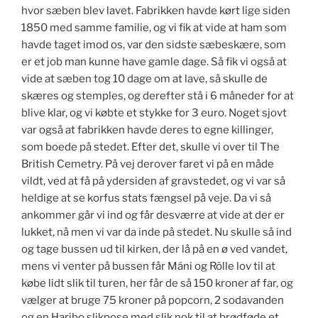
hvor sæben blev lavet. Fabrikken havde kørt lige siden
1850 med samme familie, og vi fik at vide at ham som
havde taget imod os, var den sidste sæbeskære, som
er et job man kunne have gamle dage. Så fik vi også at
vide at sæben tog 10 dage om at lave, så skulle de
skæres og stemples, og derefter stå i 6 måneder for at
blive klar, og vi købte et stykke for 3 euro. Noget sjovt
var også at fabrikken havde deres to egne killinger,
som boede på stedet. Efter det, skulle vi over til The
British Cemetry. På vej derover faret vi på en måde
vildt, ved at få på ydersiden af gravstedet, og vi var så
heldige at se korfus stats fængsel på veje. Da vi så
ankommer går vi ind og får desværre at vide at der er
lukket, nå men vi var da inde på stedet. Nu skulle så ind
og tage bussen ud til kirken, der lå på en ø ved vandet,
mens vi venter på bussen får Máni og Rölle lov til at
købe lidt slik til turen, her får de så 150 kroner af far, og
vælger at bruge 75 kroner på popcorn, 2 sodavanden
og en Haribo slikpose med slik nok til at brødføde et