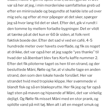
var så her at jeg, i min morderiske samfattelse greb ud
efter en miniroulade og begyndte at hælde iste ud over
mig selv, og efter at mor påpeger at det sker, spørger
jeg så hvor lang tid det er sket. Efter det, gik vi rundt i
den tomme by mellem forladte bygninger. Det er vildt
at tænke på at det kun er 60 år siden, at folk rent
faktisk boede der. Efter det sad vi ved en café, 4-5
hundrede meter over havets overflade, og fik os noget
at drikke, det var også her at jeg sagde “yes thanks” til
hvad der så åbenbart blev fars Korfu kaffe nummer 2.
Efter det fik piloterne taget os hen til en strand, og der
besluttede Máni, Rølle og far, at vi skulle tage en anden
strand, den som den lokale havde forslået. Her var
strandet hvid med tropiske klippe. Her svømmede vi
blandt fisk og så en blæksprutte. Her fik jeg og far også
lagt sten på maven og hipsende af Máni, det var virkelig
dejligt. Og Rølle fik misset Máni med en stor prank, og
spildte vand på mit tøj. Men alt i alt en meget smuk og