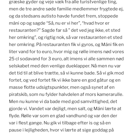
græske gyder og veje væk fra alle turistvenlige ting,
men de tre andre søde familie medlemmer frygtede ej,
og da stedsans autisto havde fundet frem, stoppede
máni op og sagde “Så, nu er vi her”, “hvad hvor er
restauranten?” Sagde far så ” det ved jeg ikke, et sted
her omkring”, og rigtig nok, så var restauranten et sted
her omkring. På restauranten fik vi gyros, og Máni fik en
liter vand for to euro, hvor mig og rølle imens nød vores
25 cl sodavand for 3 euro, alt imens vi alle sammen nød
selskabet med den venlige dueklapper. Nå men nu var
det tid til at blive trætte, så vi kunne bade. Så vi gik mod
fortet, og ved fortet fik vi ikke bare en god gåtur og en
masse flotte udsigtspunkter, men også synet af en
piratskib, som nu fylder halvdelen af mors kamerarulle.
Men nu kunne vi da bade med god samvittighed, det
gjorde vi. Vandet var dejligt, men salt, og Máni lærte at
flyde. Rølle var som en glad vandhund og var den der
var i flest gange. Nu gik vi tilbage efter is og så en
pause i lejligheden, hvor vi lærte at sige goddag på