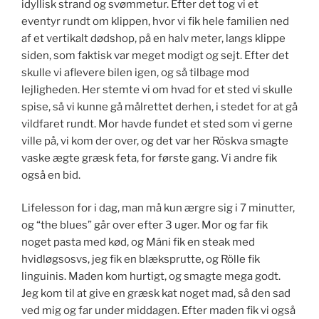
idyllisk strand og svømmetur. Efter det tog vi et
eventyr rundt om klippen, hvor vi fik hele familien ned
af et vertikalt dødshop, på en halv meter, langs klippe
siden, som faktisk var meget modigt og sejt. Efter det
skulle vi aflevere bilen igen, og så tilbage mod
lejligheden. Her stemte vi om hvad for et sted vi skulle
spise, så vi kunne gå målrettet derhen, i stedet for at gå
vildfaret rundt. Mor havde fundet et sted som vi gerne
ville på, vi kom der over, og det var her Röskva smagte
vaske ægte græsk feta, for første gang. Vi andre fik
også en bid.
Lifelesson for i dag, man må kun ærgre sig i 7 minutter,
og “the blues” går over efter 3 uger. Mor og far fik
noget pasta med kød, og Máni fik en steak med
hvidløgsosvs, jeg fik en blæksprutte, og Rölle fik
linguinis. Maden kom hurtigt, og smagte mega godt.
Jeg kom til at give en græsk kat noget mad, så den sad
ved mig og far under middagen. Efter maden fik vi også