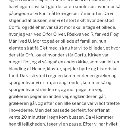
halvt egern, hvilket gjorde far en smule sur, hvor mor så
påpegede at vi kun måtte ærge os i 7 minutter. Da vi
stiger ud af bussen, ser vi et stort skilt hvor der stod
Corfu, og idé éher, var så at mor skulle tage et billede,
hvor jeg var ved O for Óliver, Röskva ved R, far ved F og
Máni ved U. Mor tog så er billede af familien, hun
glemte så at få C’et med, så nu har vi to billeder, et hvor
der står Orfu, og et hvor der står Corfu. Kirken var
meget flot, og vi så også en anden kirke, som var lidt en
blanding af Hanne, kloster, spejder hytte og historiske
fund. Da vi så stod i regnen kommer der en græker og
spørger hvor vi er fra, en englænder, kommer så og
spørger hvor stranden er, og mor peger en vej,
grækeren peger en anden vej, englænderen går,
grækeren går, og efter den lille seance var vi lidt trætte
i hovederne. Men det passede perfekt, for efter at
vente 20 minutter i regn kom bussen. Da vi kommer
hen til lejligheden, tager vi en pause. Efter vi har hvilet