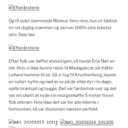
Og til sidst slammede Röskva. Very nice, hun er faktisk
en ret dygtig slammer og skriver 100% sine tekster
selv. Seje tøs.
Efter folk var daffet afsted igen, så havde Erla fået en
idé. Hvis vi ikke kunne rejse til Madagascar, så måtte
Lolland komme til os. Så vi tog til Knuthenborg, lejede
en safari-hytte og nød at se på de vilde dyr i to dage,
spille brætspil og hygge. Det var fantastisk vejr og det
var ret skønt at nyde sin morgenkaffe 5 meter fra en
flok zebraer. Hvis ikke det var for alle bilerne i
horisonten, så var illusionen næsten perfekt.