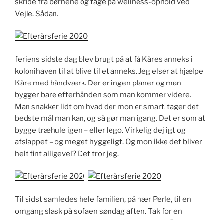
skride fra børnene og tage på wellness-ophold ved
Vejle. Sådan.
feriens sidste dag blev brugt på at få Kåres anneks i
kolonihaven til at blive til et anneks. Jeg elser at hjælpe
Kåre med håndværk. Der er ingen planer og man
bygger bare efterhånden som man kommer videre.
Man snakker lidt om hvad der mon er smart, tager det
bedste mål man kan, og så gør man igang. Det er som at
bygge træhule igen – eller lego. Virkelig dejligt og
afslappet – og meget hyggeligt. Og mon ikke det bliver
helt fint alligevel? Det tror jeg.
Til sidst samledes hele familien, på nær Perle, til en
omgang slask på sofaen søndag aften. Tak for en