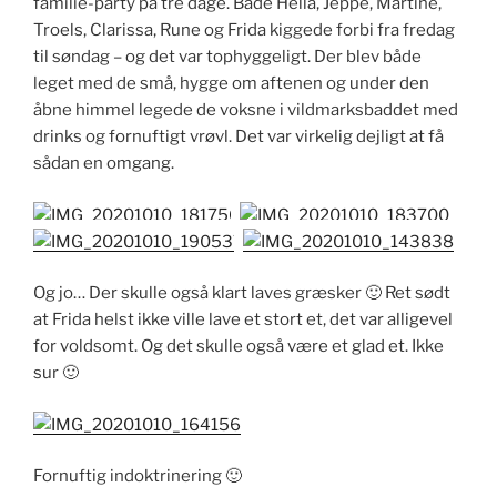
familie-party på tre dage. Både Hella, Jeppe, Martine,
Troels, Clarissa, Rune og Frida kiggede forbi fra fredag
til søndag – og det var tophyggeligt. Der blev både
leget med de små, hygge om aftenen og under den
åbne himmel legede de voksne i vildmarksbaddet med
drinks og fornuftigt vrøvl. Det var virkelig dejligt at få
sådan en omgang.
Og jo… Der skulle også klart laves græsker 🙂 Ret sødt
at Frida helst ikke ville lave et stort et, det var alligevel
for voldsomt. Og det skulle også være et glad et. Ikke
sur 🙂
Fornuftig indoktrinering 🙂