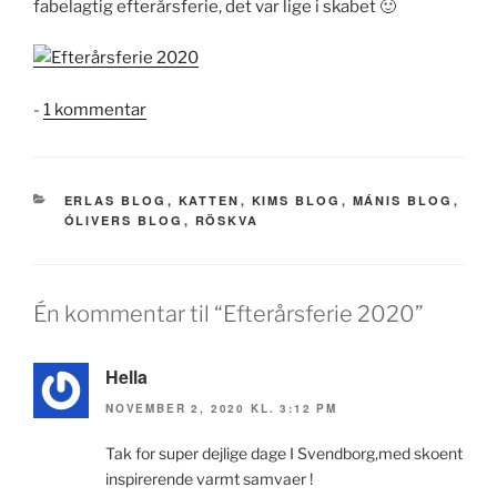
fabelagtig efterårsferie, det var lige i skabet 🙂
til
-
1 kommentar
Efterårsferie
2020
KATEGORIER
ERLAS BLOG
,
KATTEN
,
KIMS BLOG
,
MÁNIS BLOG
,
ÓLIVERS BLOG
,
RÖSKVA
Én kommentar til “Efterårsferie 2020”
Hella
NOVEMBER 2, 2020 KL. 3:12 PM
Tak for super dejlige dage I Svendborg,med skoent
inspirerende varmt samvaer !