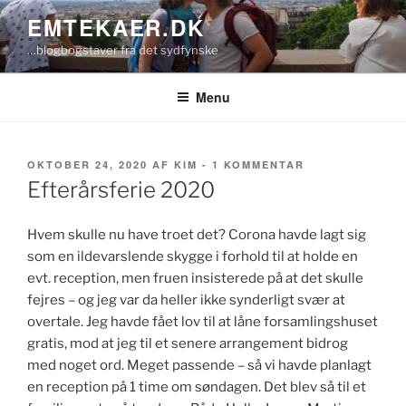
Videre
EMTEKAER.DK
til
…blogbogstaver fra det sydfynske
indhold
Menu
UDGIVET
TIL
OKTOBER 24, 2020
AF
KIM
-
1 KOMMENTAR
DEN
EFTERÅRSFERI
Efterårsferie 2020
2020
Hvem skulle nu have troet det? Corona havde lagt sig
som en ildevarslende skygge i forhold til at holde en
evt. reception, men fruen insisterede på at det skulle
fejres – og jeg var da heller ikke synderligt svær at
overtale. Jeg havde fået lov til at låne forsamlingshuset
gratis, mod at jeg til et senere arrangement bidrog
med noget ord. Meget passende – så vi havde planlagt
en reception på 1 time om søndagen. Det blev så til et