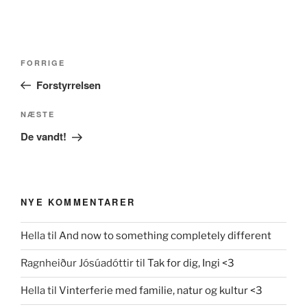
Indlægsnavigation
Forrige
FORRIGE
indlæg
Forstyrrelsen
Næste
NÆSTE
indlæg
De vandt!
NYE KOMMENTARER
Hella
til
And now to something completely different
Ragnheiður Jósúadóttir
til
Tak for dig, Ingi <3
Hella
til
Vinterferie med familie, natur og kultur <3