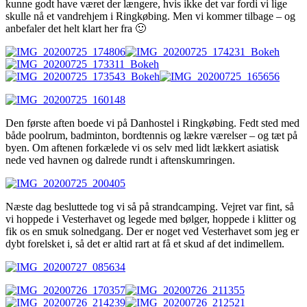
kunne godt have været der længere, hvis ikke det var fordi vi lige
skulle nå et vandrehjem i Ringkøbing. Men vi kommer tilbage – og
anbefaler det helt klart her fra 🙂
Den første aften boede vi på Danhostel i Ringkøbing. Fedt sted med
både poolrum, badminton, bordtennis og lækre værelser – og tæt på
byen. Om aftenen forkælede vi os selv med lidt lækkert asiatisk
nede ved havnen og dalrede rundt i aftenskumringen.
Næste dag besluttede tog vi så på strandcamping. Vejret var fint, så
vi hoppede i Vesterhavet og legede med bølger, hoppede i klitter og
fik os en smuk solnedgang. Der er noget ved Vesterhavet som jeg er
dybt forelsket i, så det er altid rart at få et skud af det indimellem.