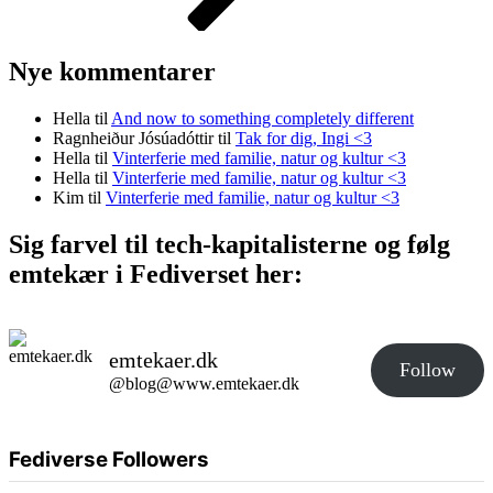
Nye kommentarer
Hella
til
And now to something completely different
Ragnheiður Jósúadóttir
til
Tak for dig, Ingi <3
Hella
til
Vinterferie med familie, natur og kultur <3
Hella
til
Vinterferie med familie, natur og kultur <3
Kim
til
Vinterferie med familie, natur og kultur <3
Sig farvel til tech-kapitalisterne og følg
emtekær i Fediverset her:
emtekaer.dk
Follow
@blog@www.emtekaer.dk
Fediverse Followers