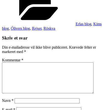
Erlas blog
,
Kims
blog
,
Ólivers blog
,
Rejser
,
Röskva
Skriv et svar
Din e-mailadresse vil ikke blive publiceret.
Krævede felter er
markeret med
*
Kommentar
*
Navn
*
E-mail
*