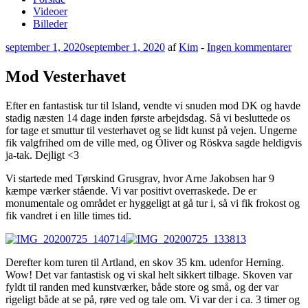
Videoer
Billeder
Udgivet
til
september 1, 2020
september 1, 2020
af
Kim
-
Ingen kommentarer
den
Mo
Ves
Mod Vesterhavet
Efter en fantastisk tur til Island, vendte vi snuden mod DK og havde
stadig næsten 14 dage inden første arbejdsdag. Så vi besluttede os
for tage et smuttur til vesterhavet og se lidt kunst på vejen. Ungerne
fik valgfrihed om de ville med, og Óliver og Röskva sagde heldigvis
ja-tak. Dejligt <3
Vi startede med Tørskind Grusgrav, hvor Arne Jakobsen har 9
kæmpe værker stående. Vi var positivt overraskede. De er
monumentale og området er hyggeligt at gå tur i, så vi fik frokost og
fik vandret i en lille times tid.
Derefter kom turen til Artland, en skov 35 km. udenfor Herning.
Wow! Det var fantastisk og vi skal helt sikkert tilbage. Skoven var
fyldt til randen med kunstværker, både store og små, og der var
rigeligt både at se på, røre ved og tale om. Vi var der i ca. 3 timer og