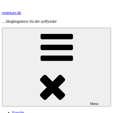
Videre
til
emtekaer.dk
indhold
…blogbogstaver fra det sydfynske
Menu
Forside