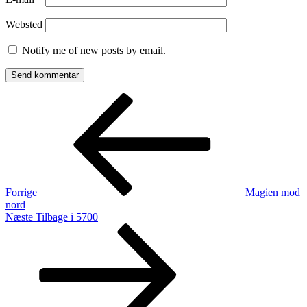
Websted
Notify me of new posts by email.
Indlægsnavigation
Forrige
indlæg
Forrige
Magien mod
nord
Næste
Næste
Tilbage i 5700
indlæg