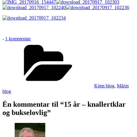
til
-
1 kommentar
15
Kategorier
år
–
knallertklar
og
bukselovlig
Kims blog
,
Mánis
blog
Én kommentar til “15 år – knallertklar
og bukselovlig”