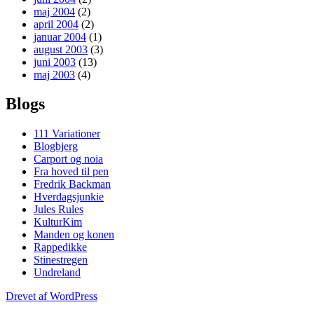
maj 2004
(2)
april 2004
(2)
januar 2004
(1)
august 2003
(3)
juni 2003
(13)
maj 2003
(4)
Blogs
111 Variationer
Blogbjerg
Carport og noia
Fra hoved til pen
Fredrik Backman
Hverdagsjunkie
Jules Rules
KulturKim
Manden og konen
Rappedikke
Stinestregen
Undreland
Drevet af WordPress