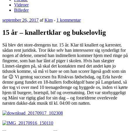
Videoer
Billeder
Udgivet
til
september 26, 2017
af
Kim
-
1 kommentar
den
15
år
15 år – knallertklar og bukselovlig
–
knallertklar
Så blev det store-drengens tur. 15 år. Klar til knallert og kærester,
og
sådan rent juridisk. Tror ikke selv han interesserer sig synderligt for
bukselovlig
nogen af delene, omend han indimellem kommer hjem med ringe på
fingrene, som han har lånt af piger i skolen. Hvis han slægter
Linnet-slægten på, så skal det kontakten med det andet køn jo
tidsnok komme, så må vi bare se om han scorer ligeså godt som sin
far 😉 Vi gentog succesen fra Röskvas fødselsdag, og Erla havde
denne gang fundet en 18-hullers fodboldgolf bane på Langeland, så
der tog vi over med 10 teenagedrenge og hyggede os, inden vi kørte
hjem til burgere, brætspil, bif og overnatning. Det var storhyggeligt
og Máni var rigtig glad for sin dag – og forældrene overlevede
næsten dakke-dak musik til kl. 04:00 om natten.