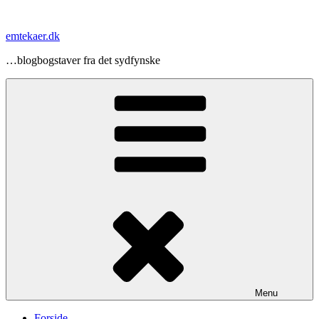
Videre
til
emtekaer.dk
indhold
…blogbogstaver fra det sydfynske
Menu
Forside