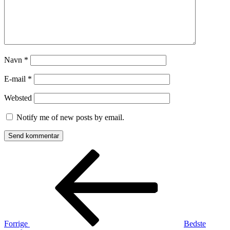
Navn
*
E-mail
*
Websted
Notify me of new posts by email.
Indlægsnavigation
Forrige
indlæg
Forrige
Bedste