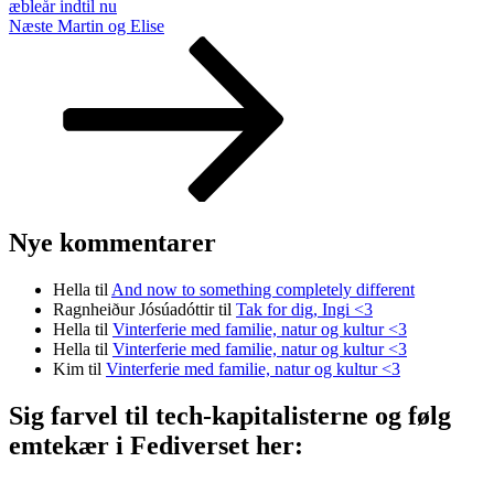
æbleår indtil nu
Næste
Næste
Martin og Elise
indlæg
Nye kommentarer
Hella
til
And now to something completely different
Ragnheiður Jósúadóttir
til
Tak for dig, Ingi <3
Hella
til
Vinterferie med familie, natur og kultur <3
Hella
til
Vinterferie med familie, natur og kultur <3
Kim
til
Vinterferie med familie, natur og kultur <3
Sig farvel til tech-kapitalisterne og følg
emtekær i Fediverset her: