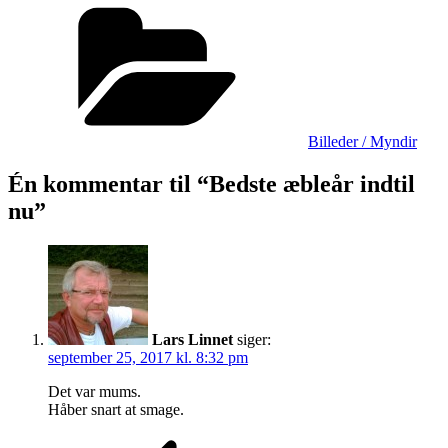
Bedste
Kategorier
æbleår
indtil
nu
Billeder / Myndir
Én kommentar til “Bedste æbleår indtil
nu”
Lars Linnet
siger:
september 25, 2017 kl. 8:32 pm
Det var mums.
Håber snart at smage.