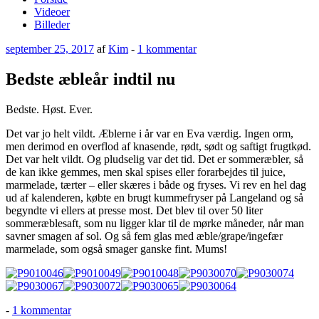
Videoer
Billeder
Udgivet
til
september 25, 2017
af
Kim
-
1 kommentar
den
Bedste
æbleår
Bedste æbleår indtil nu
indtil
nu
Bedste. Høst. Ever.
Det var jo helt vildt. Æblerne i år var en Eva værdig. Ingen orm,
men derimod en overflod af knasende, rødt, sødt og saftigt frugtkød.
Det var helt vildt. Og pludselig var det tid. Det er sommeræbler, så
de kan ikke gemmes, men skal spises eller forarbejdes til juice,
marmelade, tærter – eller skæres i både og fryses. Vi rev en hel dag
ud af kalenderen, købte en brugt kummefryser på Langeland og så
begyndte vi ellers at presse most. Det blev til over 50 liter
sommeræblesaft, som nu ligger klar til de mørke måneder, når man
savner smagen af sol. Og så fem glas med æble/grape/ingefær
marmelade, som også smager ganske fint. Mums!
til
-
1 kommentar