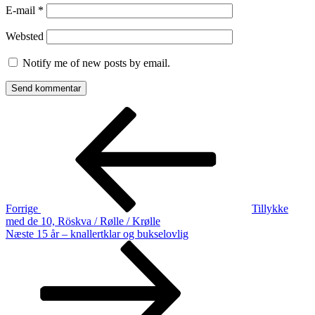
E-mail
*
Websted
Notify me of new posts by email.
Indlægsnavigation
Forrige
indlæg
Forrige
Tillykke
med de 10, Röskva / Rølle / Krølle
Næste
Næste
15 år – knallertklar og bukselovlig
indlæg