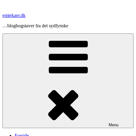
Videre
til
emtekaer.dk
indhold
…blogbogstaver fra det sydfynske
Menu
Forside