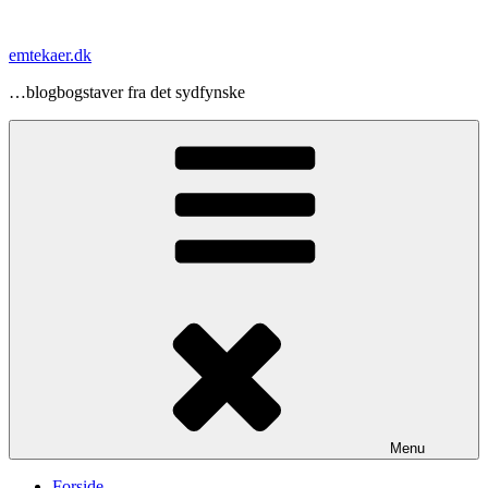
Videre
til
emtekaer.dk
indhold
…blogbogstaver fra det sydfynske
Menu
Forside