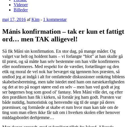
Videoer
Billeder
Udgivet
til
maj 17, 2016
af
Kim
-
1 kommentar
den
Mánis
konfirmation
Mánis konfirmation – tak er kun et fattigt
–
ord… men TAK alligevel!
tak
er
kun
Så fik Máni sin konfirmation. En stor dag, på mange måder. Og
et
valget var helt og holdent hans – vi forlangte “blot” at han skulle gå
fattigt
til præst, og så måtte han selv bestemme om han ville konfirmeres
ord…
eller nonfirmeres. Med respekt for de værdier, fortællinger og den
men
etik og moral de vel nok har bevæget sig igennem hos præsten, så
TAK
undlod jeg at indgå i alt for omfattende diskussioner omkring biblens
alligevel!
skabelsesberetning, men talte istedet med ham om næstekærligheden
og det at tro på noget større end en selv – men han ved godt at jeg
ser bøgernes bog som good ol’ fantasy. Men Máni ville det, og efter
den prædiken han fik i kirken, så forstår jeg ham godt. Præsten var
både nutidig, humoristisk og henvendte sig til de unge på deres
præmisser, og formåede at skabe et rum hvor man kan tale om de
ting som man ellers ikke får talt om i hverken skolen eller henover
middagsbordet derhjemme…