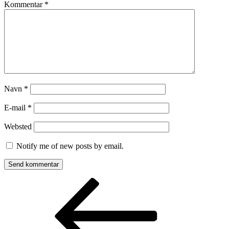
Kommentar
*
Navn
*
E-mail
*
Websted
Notify me of new posts by email.
Indlægsnavigation
Forrige
indlæg