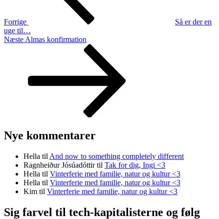
Forrige
Så er der en
uge til…
Næste
Næste
Almas konfirmation
indlæg
Nye kommentarer
Hella
til
And now to something completely different
Ragnheiður Jósúadóttir
til
Tak for dig, Ingi <3
Hella
til
Vinterferie med familie, natur og kultur <3
Hella
til
Vinterferie med familie, natur og kultur <3
Kim
til
Vinterferie med familie, natur og kultur <3
Sig farvel til tech-kapitalisterne og følg