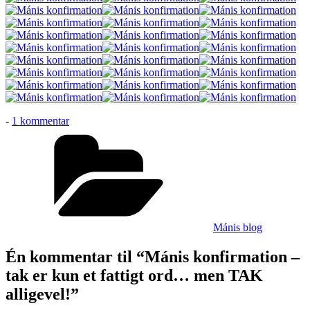
til
-
1 kommentar
Mánis
Kategorier
konfirmation
–
tak
er
kun
et
fattigt
Mánis blog
ord…
men
Én kommentar til “Mánis konfirmation –
TAK
alligevel!
tak er kun et fattigt ord… men TAK
alligevel!”