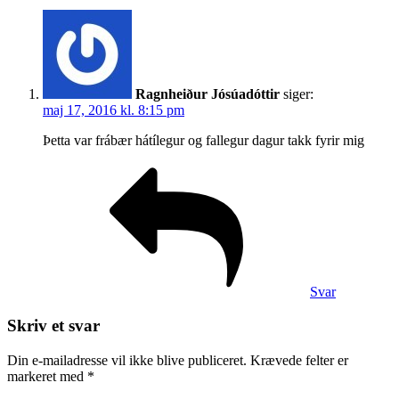
Ragnheiður Jósúadóttir
siger:
maj 17, 2016 kl. 8:15 pm
Þetta var frábær hátílegur og fallegur dagur takk fyrir mig
Svar
Skriv et svar
Din e-mailadresse vil ikke blive publiceret.
Krævede felter er
markeret med
*