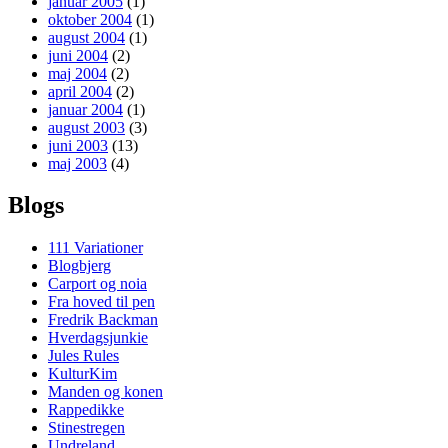
januar 2005
(1)
oktober 2004
(1)
august 2004
(1)
juni 2004
(2)
maj 2004
(2)
april 2004
(2)
januar 2004
(1)
august 2003
(3)
juni 2003
(13)
maj 2003
(4)
Blogs
111 Variationer
Blogbjerg
Carport og noia
Fra hoved til pen
Fredrik Backman
Hverdagsjunkie
Jules Rules
KulturKim
Manden og konen
Rappedikke
Stinestregen
Undreland