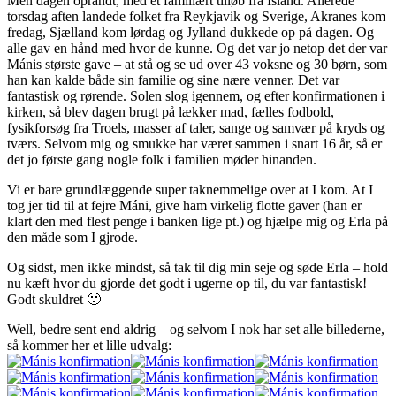
Men dagen oprandt, med et familiært tilløb fra Island. Allerede
torsdag aften landede folket fra Reykjavik og Sverige, Akranes kom
fredag, Sjælland kom lørdag og Jylland dukkede op på dagen. Og
alle gav en hånd med hvor de kunne. Og det var jo netop det der var
Mánis største gave – at stå og se ud over 43 voksne og 30 børn, som
han kan kalde både sin familie og sine nære venner. Det var
fantastisk og rørende. Solen slog igennem, og efter konfirmationen i
kirken, så blev dagen brugt på lækker mad, fælles fodbold,
fysikforsøg fra Troels, masser af taler, sange og samvær på kryds og
tværs. Selvom mig og smukke har været sammen i snart 16 år, så er
det jo første gang nogle folk i familien møder hinanden.
Vi er bare grundlæggende super taknemmelige over at I kom. At I
tog jer tid til at fejre Máni, give ham virkelig flotte gaver (han er
klart den med flest penge i banken lige pt.) og hjælpe mig og Erla på
den måde som I gjrode.
Og sidst, men ikke mindst, så tak til dig min seje og søde Erla – hold
nu kæft hvor du gjorde det godt i ugerne op til, du var fantastisk!
Godt skuldret 🙂
Well, bedre sent end aldrig – og selvom I nok har set alle billederne,
så kommer her et lille udvalg: