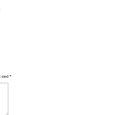
.
et med
*