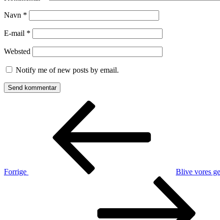
Navn
*
E-mail
*
Websted
Notify me of new posts by email.
Indlægsnavigation
Forrige
indlæg
Forrige
Blive vores g
Næste
indlæg