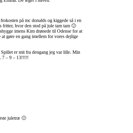
og Emma. De leger i haven.
g frokosten på mc donalds og kiggede så i en
 fritter, hvor den stod på jule tam tam 🙂
gshygge imens Kim drønede til Odense for at
at gøre en gang imellem for vores dejlige
pillet er mit fra dengang jeg var lille. Min
7 – 9 – 13!!!!!
ste juletræ 🙂