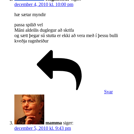
december 4, 2010 kl. 10:00 pm
hæ sætar myndir
passa spilið vel
Máni aldeilis duglegur að skrifa
og sætt þegar sú stutta er ekki að vera með í þessu bulli
kveðja ragnheiður
Svar
mamma
siger:
december 5, 2010 kl. 9:43 pm