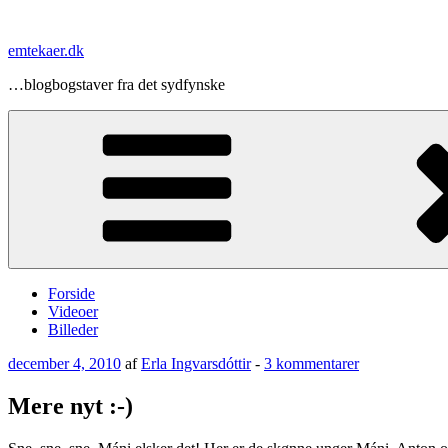
Videre
til
emtekaer.dk
indhold
…blogbogstaver fra det sydfynske
Forside
Videoer
Billeder
Udgivet
til
december 4, 2010
af
Erla Ingvarsdóttir
-
3 kommentarer
den
Mere
nyt
Mere nyt :-)
:-)