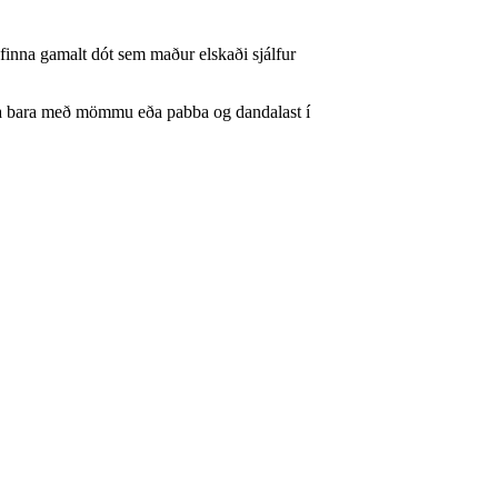
finna gamalt dót sem maður elskaði sjálfur
daga bara með mömmu eða pabba og dandalast í