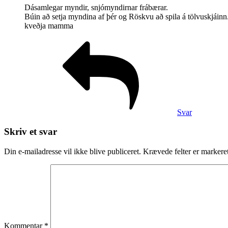
Dásamlegar myndir, snjómyndirnar frábærar.
Búin að setja myndina af þér og Röskvu að spila á tölvuskjáinn
kveðja mamma
Svar
Skriv et svar
Din e-mailadresse vil ikke blive publiceret.
Krævede felter er marker
Kommentar
*