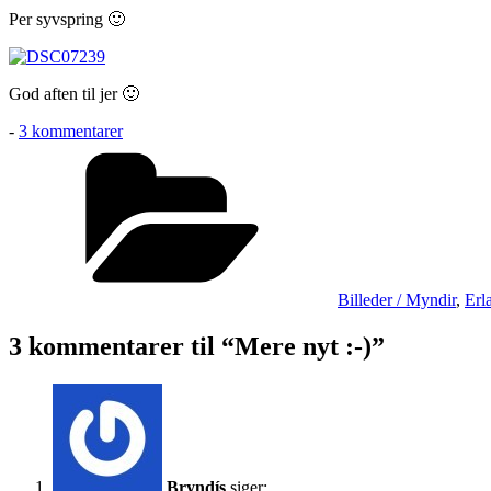
Per syvspring 🙂
God aften til jer 🙂
til
-
3 kommentarer
Mere
Kategorier
nyt
:-)
Billeder / Myndir
,
Erl
3 kommentarer til “Mere nyt :-)”
Bryndís
siger: