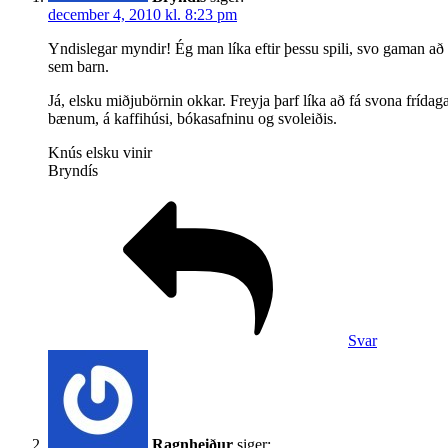
december 4, 2010 kl. 8:23 pm
Yndislegar myndir! Ég man líka eftir þessu spili, svo gaman að 
sem barn.
Já, elsku miðjubörnin okkar. Freyja þarf líka að fá svona frí
bænum, á kaffihúsi, bókasafninu og svoleiðis.
Knús elsku vinir
Bryndís
Svar
Ragnheiður
siger: