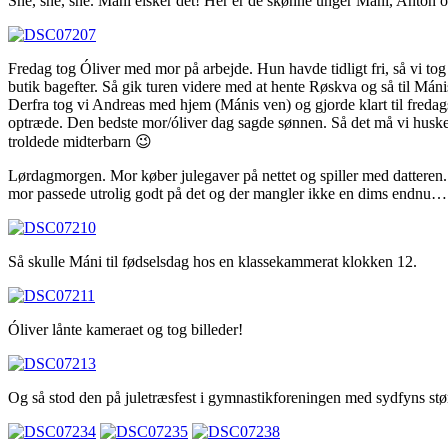
Sne, sne, sne. Máni elsker det! Her er de skønne unger Máni, Anton 
Fredag tog Óliver med mor på arbejde. Hun havde tidligt fri, så vi to
butik bagefter. Så gik turen videre med at hente Røskva og så til Mánis
Derfra tog vi Andreas med hjem (Mánis ven) og gjorde klart til freda
optræde. Den bedste mor/óliver dag sagde sønnen. Så det må vi huske 
troldede midterbarn 😉
Lørdagmorgen. Mor køber julegaver på nettet og spiller med datteren. S
mor passede utrolig godt på det og der mangler ikke en dims endnu…. 
Så skulle Máni til fødselsdag hos en klassekammerat klokken 12.
Óliver lånte kameraet og tog billeder!
Og så stod den på juletræsfest i gymnastikforeningen med sydfyns stør