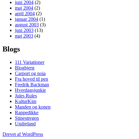
juni 2004
(2)
maj 2004
(2)
april 2004
(2)
januar 2004
(1)
august 2003
(3)
juni 2003
(13)
maj 2003
(4)
Blogs
111 Variationer
Blogbjerg
Carport og noia
Fra hoved til pen
Fredrik Backman
Hverdagsjunkie
Jules Rules
KulturKim
Manden og konen
Rappedikke
Stinestregen
Undreland
Drevet af WordPress