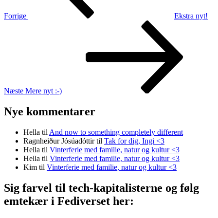
Forrige
Ekstra nyt!
Næste
indlæg
Næste
Mere nyt :-)
Nye kommentarer
Hella
til
And now to something completely different
Ragnheiður Jósúadóttir
til
Tak for dig, Ingi <3
Hella
til
Vinterferie med familie, natur og kultur <3
Hella
til
Vinterferie med familie, natur og kultur <3
Kim
til
Vinterferie med familie, natur og kultur <3
Sig farvel til tech-kapitalisterne og følg
emtekær i Fediverset her: