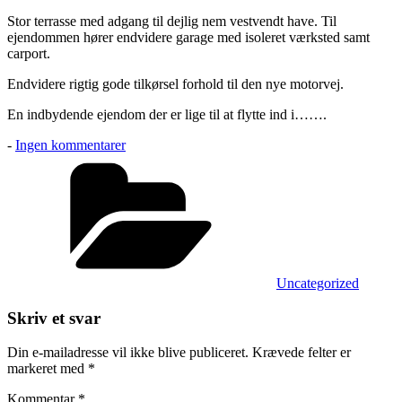
Stor terrasse med adgang til dejlig nem vestvendt have. Til
ejendommen hører endvidere garage med isoleret værksted samt
carport.
Endvidere rigtig gode tilkørsel forhold til den nye motorvej.
En indbydende ejendom der er lige til at flytte ind i…….
til
-
Ingen kommentarer
Blive
Kategorier
vores
genboer
for
1.495.000.-
Uncategorized
Skriv et svar
Din e-mailadresse vil ikke blive publiceret.
Krævede felter er
markeret med
*
Kommentar
*