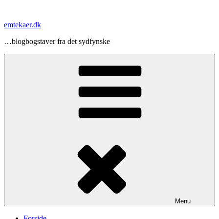
Videre
til
emtekaer.dk
indhold
…blogbogstaver fra det sydfynske
Menu
Forside