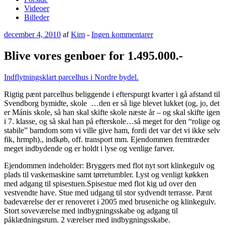
Videoer
Billeder
Udgivet
til
december 4, 2010
af
Kim
-
Ingen kommentarer
den
Blive
vores
Blive vores genboer for 1.495.000.-
genboer
for
Indflytningsklart parcelhus i Nordre bydel.
1.495.000.-
Rigtig pænt parcelhus beliggende i efterspurgt kvarter i gå afstand til
Svendborg bymidte, skole …den er så lige blevet lukket (og, jo, det
er Mánis skole, så han skal skifte skole næste år – og skal skifte igen
i 7. klasse, og så skal han på efterskole…så meget for den “rolige og
stabile” barndom som vi ville give ham, fordi det var det vi ikke selv
fik, hrmph)., indkøb, off. transport mm. Ejendommen fremtræder
meget indbydende og er holdt i lyse og venlige farver.
Ejendommen indeholder: Bryggers med flot nyt sort klinkegulv og
plads til vaskemaskine samt tørretumbler. Lyst og venligt køkken
med adgang til spisestuen.Spisestue med flot kig ud over den
vestvendte have. Stue med udgang til stor sydvendt terrasse. Pænt
badeværelse der er renoveret i 2005 med bruseniche og klinkegulv.
Stort soveværelse med indbygningsskabe og adgang til
påklædningsrum. 2 værelser med indbygningsskabe.