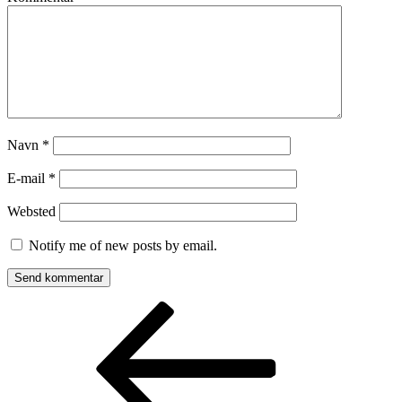
Navn
*
E-mail
*
Websted
Notify me of new posts by email.
Indlægsnavigation
Forrige
indlæg