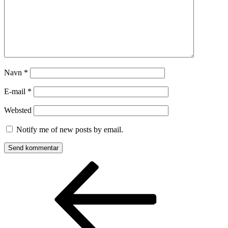
Navn
*
E-mail
*
Websted
Notify me of new posts by email.
Indlægsnavigation
Forrige
indlæg