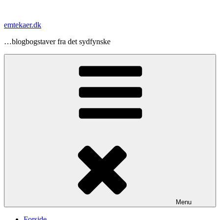
Videre
til
emtekaer.dk
indhold
…blogbogstaver fra det sydfynske
Menu
Forside