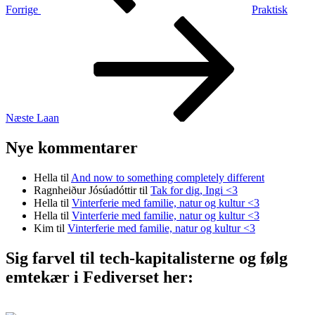
Forrige
Praktisk
Næste
indlæg
Næste
Laan
Nye kommentarer
Hella
til
And now to something completely different
Ragnheiður Jósúadóttir
til
Tak for dig, Ingi <3
Hella
til
Vinterferie med familie, natur og kultur <3
Hella
til
Vinterferie med familie, natur og kultur <3
Kim
til
Vinterferie med familie, natur og kultur <3
Sig farvel til tech-kapitalisterne og følg
emtekær i Fediverset her: