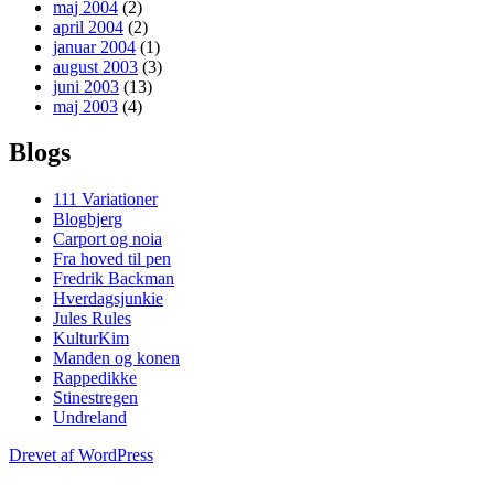
maj 2004
(2)
april 2004
(2)
januar 2004
(1)
august 2003
(3)
juni 2003
(13)
maj 2003
(4)
Blogs
111 Variationer
Blogbjerg
Carport og noia
Fra hoved til pen
Fredrik Backman
Hverdagsjunkie
Jules Rules
KulturKim
Manden og konen
Rappedikke
Stinestregen
Undreland
Drevet af WordPress