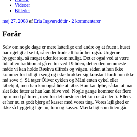
Videoer
Billeder
Udgivet
til
maj 27, 2008
af
Erla Ingvarsdóttir
-
2 kommentarer
den
Forår
Forår
Selv om nogle dage er mere latterlige end andre og at fruen i huset
har rigeligt at se til, så er der trods alt forår her også. Ungerne
hygger sig, så meget udenfor som muligt. Det er også ved at være
lidt af en tradition at gå en tur ved 19 tiden, det er den nemmeste
måde vi kan holde Røskva tilfreds og vågen, sådan at hun ikke
kommer for tidligt i seng og ikke brokker sig konstant fordi hun ikke
må sove :). Så tager Óliver cyklen og Máni enten cykel eller
løbehjul, men han kan også lide at løbe. Han kan løbe, sådan at man
slet ikke fatter at han kan blive ved. Nogle gange kommer der flere
børn med på turen, men for det meste er det kun os 4 eller 5. Ellers
er her nu et godt bjerg af kasser med vores ting. Vores lejlighed er
ikke så hyggelig lige nu, tom og kasser. Mærkeligt som tiden går.