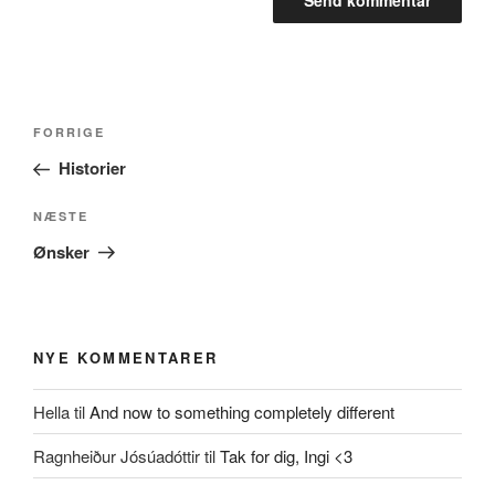
Indlægsnavigation
Forrige
FORRIGE
indlæg
Historier
Næste
NÆSTE
indlæg
Ønsker
NYE KOMMENTARER
Hella
til
And now to something completely different
Ragnheiður Jósúadóttir
til
Tak for dig, Ingi <3