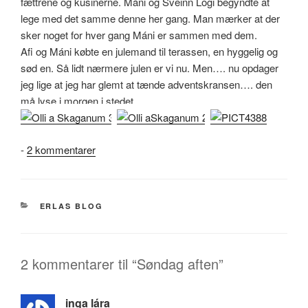
fættrene og kusinerne. Máni og Sveinn Logi begyndte at
lege med det samme denne her gang. Man mærker at der
sker noget for hver gang Máni er sammen med dem.
Afi og Máni købte en julemand til terassen, en hyggelig og
sød en. Så lidt nærmere julen er vi nu. Men…. nu opdager
jeg lige at jeg har glemt at tænde adventskransen…. den
må lyse i morgen i stedet.
til
-
2 kommentarer
Søndag
aften
KATEGORIER
ERLAS BLOG
2 kommentarer til “Søndag aften”
inga lára