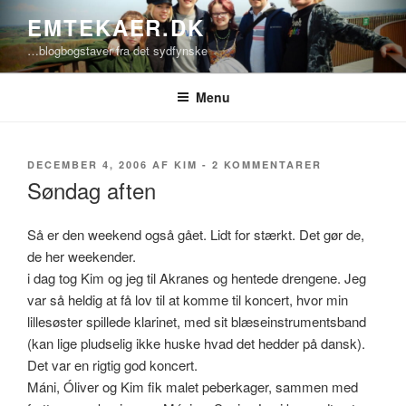
Videre
EMTEKAER.DK
til
…blogbogstaver fra det sydfynske
indhold
Menu
UDGIVET
TIL
DECEMBER 4, 2006
AF
KIM
-
2 KOMMENTARER
DEN
SØNDAG
Søndag aften
AFTEN
Så er den weekend også gået. Lidt for stærkt. Det gør de,
de her weekender.
i dag tog Kim og jeg til Akranes og hentede drengene. Jeg
var så heldig at få lov til at komme til koncert, hvor min
lillesøster spillede klarinet, med sit blæseinstrumentsband
(kan lige pludselig ikke huske hvad det hedder på dansk).
Det var en rigtig god koncert.
Máni, Óliver og Kim fik malet peberkager, sammen med