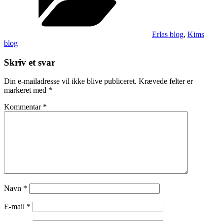
hverdagen
Erlas blog
,
Kims
blog
Skriv et svar
Din e-mailadresse vil ikke blive publiceret.
Krævede felter er
markeret med
*
Kommentar
*
Navn
*
E-mail
*