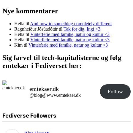
Nye kommentarer
Hella
til
And now to something completely different
Ragnheiður Jósúadóttir
til
Tak for dig, Ingi <3
Hella
til
Vinterferie med familie, natur og kultur <3
Hella
til
Vinterferie med familie, natur og kultur <3
Kim
til
Vinterferie med familie, natur og kultur <3
Sig farvel til tech-kapitalisterne og følg
emtekær i Fediverset her:
emtekaer.dk
Follow
@blog@www.emtekaer.dk
Fediverse Followers