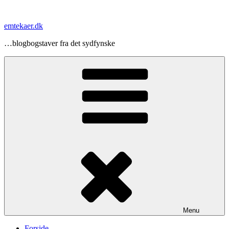
Videre
til
emtekaer.dk
indhold
…blogbogstaver fra det sydfynske
Menu
Forside