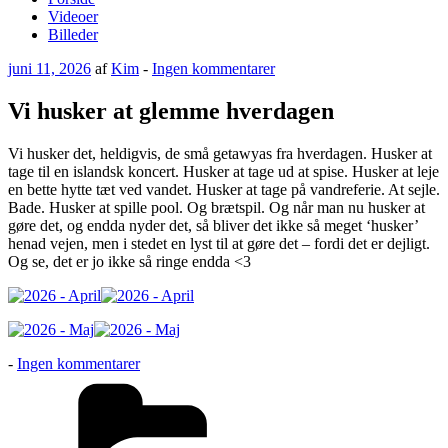
Videoer
Billeder
Udgivet
til
juni 11, 2026
af
Kim
-
Ingen kommentarer
den
Vi
husker
Vi husker at glemme hverdagen
at
glemme
Vi husker det, heldigvis, de små getawyas fra hverdagen. Husker at
hverdagen
tage til en islandsk koncert. Husker at tage ud at spise. Husker at leje
en bette hytte tæt ved vandet. Husker at tage på vandreferie. At sejle.
Bade. Husker at spille pool. Og brætspil. Og når man nu husker at
gøre det, og endda nyder det, så bliver det ikke så meget ‘husker’
henad vejen, men i stedet en lyst til at gøre det – fordi det er dejligt.
Og se, det er jo ikke så ringe endda <3
til
-
Ingen kommentarer
Vi
Kategorier
husker
at
glemme