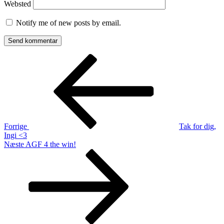
Websted
Notify me of new posts by email.
Indlægsnavigation
Forrige
indlæg
Forrige
Tak for dig,
Ingi <3
Næste
Næste
AGF 4 the win!
indlæg