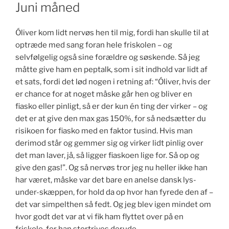
DEN
JUNI
Juni måned
MÅNE
Óliver kom lidt nervøs hen til mig, fordi han skulle til at
optræde med sang foran hele friskolen – og
selvfølgelig også sine forældre og søskende. Så jeg
måtte give ham en peptalk, som i sit indhold var lidt af
et sats, fordi det lød nogen i retning af: “Óliver, hvis der
er chance for at noget måske går hen og bliver en
fiasko eller pinligt, så er der kun én ting der virker – og
det er at give den max gas 150%, for så nedsætter du
risikoen for fiasko med en faktor tusind. Hvis man
derimod står og gemmer sig og virker lidt pinlig over
det man laver, jå, så ligger fiaskoen lige for. Så op og
give den gas!”. Og så nervøs tror jeg nu heller ikke han
har været, måske var det bare en anelse dansk lys-
under-skæppen, for hold da op hvor han fyrede den af –
det var simpelthen så fedt. Og jeg blev igen mindet om
hvor godt det var at vi fik ham flyttet over på en