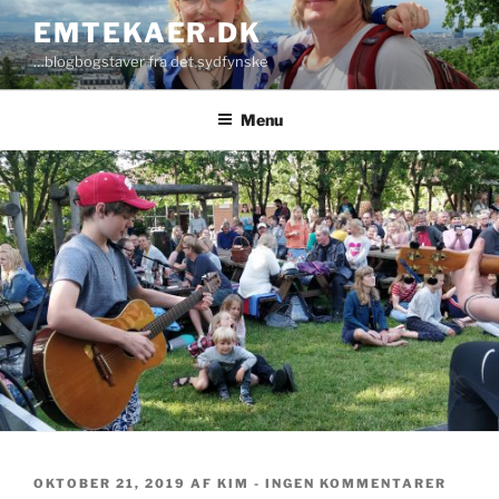
Videre
EMTEKAER.DK
til
…blogbogstaver fra det sydfynske
indhold
Menu
UDGIVET
TIL
OKTOBER 21, 2019
AF
KIM
-
INGEN KOMMENTARER