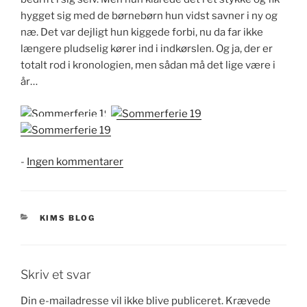
hygget sig med de børnebørn hun vidst savner i ny og
næ. Det var dejligt hun kiggede forbi, nu da far ikke
længere pludselig kører ind i indkørslen. Og ja, der er
totalt rod i kronologien, men sådan må det lige være i
år…
til
-
Ingen kommentarer
Juni
måned
KATEGORIER
KIMS BLOG
Skriv et svar
Din e-mailadresse vil ikke blive publiceret.
Krævede