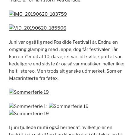
friskole, for han stortrives derude.
Juni var også lig med Roskilde Festival i år. Endnu en
omgang glamping med Jeppe, dog får festivalen i år
kun en 7’er ud af 10, da vejret var lidt sølle, spottet var
kedeligere end sidste år og så var musikken heller ikke
helt i stereo. Men trods alt ganske udmærket. Som en
Mazarintærte fra føtex.
I juni tjullede mutii også hernedaf, hvilket jo er en
bedrift i sig selv. Men hun klarede det i ét stykke og fik