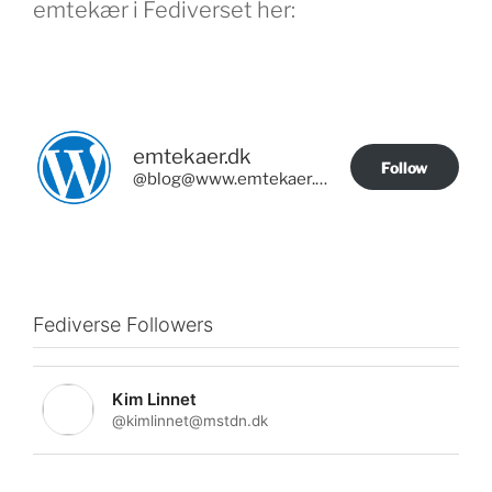
emtekær i Fediverset her:
emtekaer.dk
Follow
@blog@www.emtekaer.dk
Fediverse Followers
Kim Linnet
@kimlinnet@mstdn.dk