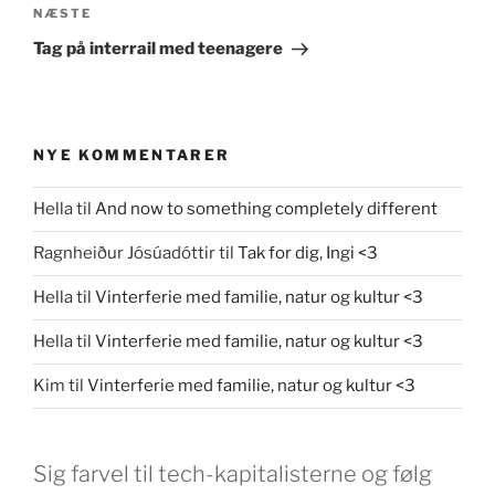
Næste
NÆSTE
indlæg
Tag på interrail med teenagere
NYE KOMMENTARER
Hella
til
And now to something completely different
Ragnheiður Jósúadóttir
til
Tak for dig, Ingi <3
Hella
til
Vinterferie med familie, natur og kultur <3
Hella
til
Vinterferie med familie, natur og kultur <3
Kim
til
Vinterferie med familie, natur og kultur <3
Sig farvel til tech-kapitalisterne og følg