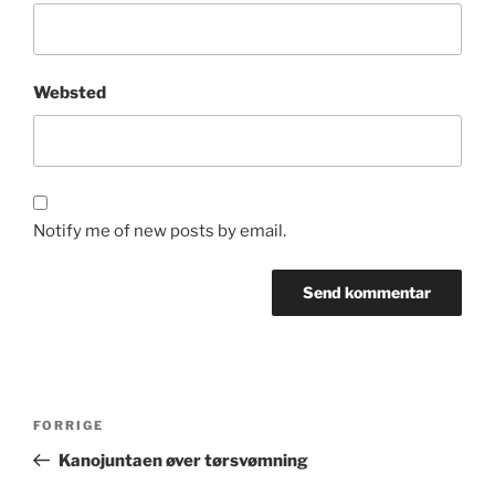
Websted
Notify me of new posts by email.
Indlægsnavigation
Forrige
FORRIGE
indlæg
Kanojuntaen øver tørsvømning