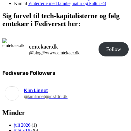
Kim
til
Vinterferie med familie, natur og kultur <3
Sig farvel til tech-kapitalisterne og følg
emtekær i Fediverset her:
emtekaer.dk
Follow
@blog@www.emtekaer.dk
Fediverse Followers
Kim Linnet
@kimlinnet@mstdn.dk
Minder
juli 2026
(1)
juni 2026
(6)