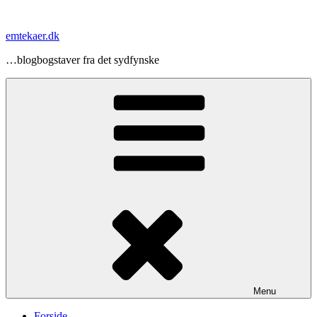
Videre
til
emtekaer.dk
indhold
…blogbogstaver fra det sydfynske
Menu
Forside