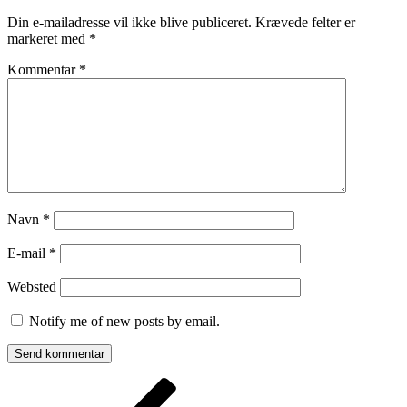
Din e-mailadresse vil ikke blive publiceret.
Krævede felter er
markeret med
*
Kommentar
*
Navn
*
E-mail
*
Websted
Notify me of new posts by email.
Indlægsnavigation
Forrige
indlæg