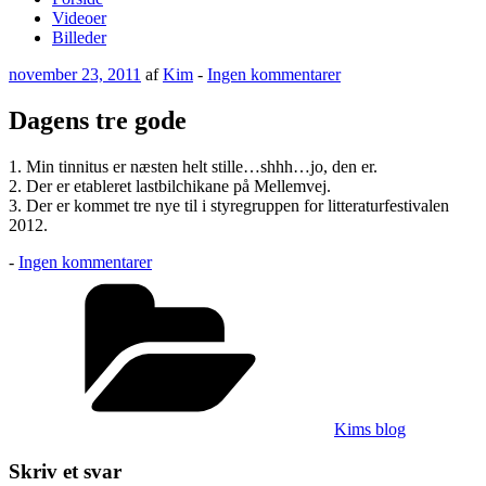
Videoer
Billeder
Udgivet
til
november 23, 2011
af
Kim
-
Ingen kommentarer
den
Dagens
tre
Dagens tre gode
gode
1. Min tinnitus er næsten helt stille…shhh…jo, den er.
2. Der er etableret lastbilchikane på Mellemvej.
3. Der er kommet tre nye til i styregruppen for litteraturfestivalen
2012.
til
-
Ingen kommentarer
Dagens
Kategorier
tre
gode
Kims blog
Skriv et svar