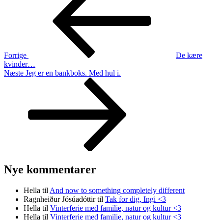
Forrige
De kære
kvinder…
Næste
Næste
Jeg er en bankboks. Med hul i.
indlæg
Nye kommentarer
Hella
til
And now to something completely different
Ragnheiður Jósúadóttir
til
Tak for dig, Ingi <3
Hella
til
Vinterferie med familie, natur og kultur <3
Hella
til
Vinterferie med familie, natur og kultur <3