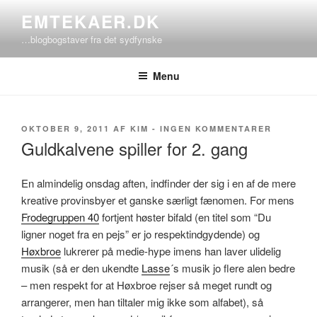
Videre
EMTEKAER.DK
til
…blogbogstaver fra det sydfynske
indhold
Menu
UDGIVET
TIL
OKTOBER 9, 2011
AF
KIM
-
INGEN KOMMENTARER
DEN
GULDKA
Guldkalvene spiller for 2. gang
SPILLER
FOR
2.
En almindelig onsdag aften, indfinder der sig i en af de mere
GANG
kreative provinsbyer et ganske særligt fænomen. For mens
Frodegruppen 40
fortjent høster bifald (en titel som “Du
ligner noget fra en pejs” er jo respektindgydende) og
Høxbroe
lukrerer på medie-hype imens han laver ulidelig
musik (så er den ukendte
Lasse
´s musik jo flere alen bedre
– men respekt for at Høxbroe rejser så meget rundt og
arrangerer, men han tiltaler mig ikke som alfabet), så