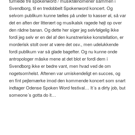
tumlede tre spokenword / musikfænomener sammen i
Svendborg, til en tredobbelt Spokenword koncert. Og
selvom publikum kunne tælles på under to kasser øl, så var
det en aften der litterært og musikalsk ragede højt op over
den rådne banan. Og dette her siger jeg selvfølgelig ikke
fordi jeg selv er en del af den kunstneriske konstellation, er
morderisk stolt over at være det osv., men udelukkende
fordi publikum var så glade bagefter. Og nu kunne onde
antropologer måske mene at det blot er fordi dem i
Svendborg ikke er bedre vant, men hvad ved de om
nogetsomhelst. Aftenen var umiskendeligt en succes, og
en fint pejlemærke imod den kommende koncert som snart
indtager Odense Spoken Word festival… It´s a dirty job, but
someone´s gotta do it…