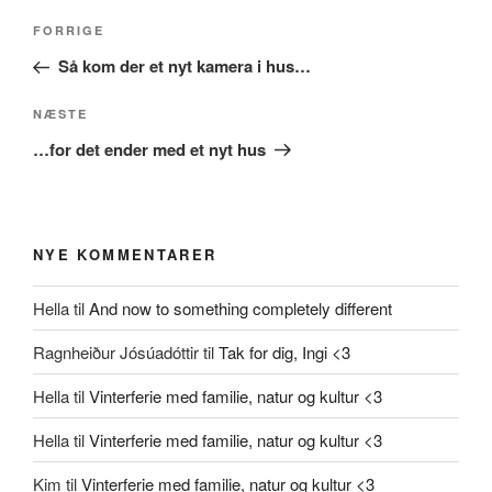
Indlægsnavigation
Forrige
FORRIGE
indlæg
Så kom der et nyt kamera i hus…
Næste
NÆSTE
indlæg
…for det ender med et nyt hus
NYE KOMMENTARER
Hella
til
And now to something completely different
Ragnheiður Jósúadóttir
til
Tak for dig, Ingi <3
Hella
til
Vinterferie med familie, natur og kultur <3
Hella
til
Vinterferie med familie, natur og kultur <3
Kim
til
Vinterferie med familie, natur og kultur <3