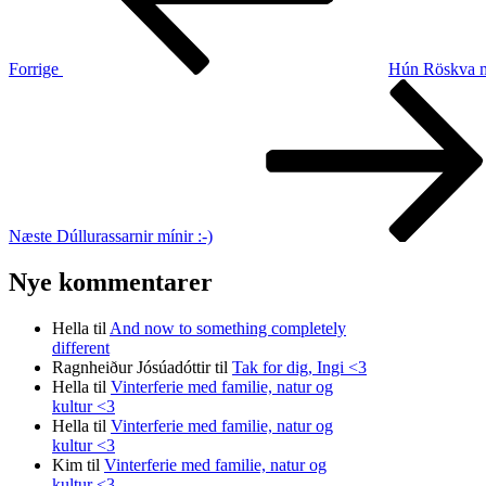
Forrige
Hún Röskva m
Næste
indlæg
Næste
Dúllurassarnir mínir :-)
Nye kommentarer
Hella
til
And now to something completely
different
Ragnheiður Jósúadóttir
til
Tak for dig, Ingi <3
Hella
til
Vinterferie med familie, natur og
kultur <3
Hella
til
Vinterferie med familie, natur og
kultur <3
Kim
til
Vinterferie med familie, natur og
kultur <3