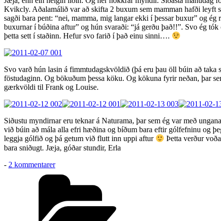
Jæja, enn ein helgin liðin. Og hér nokkrar myndir. Síðasta mánudag f
Kvikcly. Aðalamálið var að skifta 2 buxum sem mamman hafði leyft
sagði bara pent: “nei, mamma, mig langar ekki í þessar buxur” og ég
buxurnar í búðina aftur” og hún svaraði: “já gerðu það!!”. Svo ég tó
þetta sett í staðinn. Hefur svo farið í það einu sinni….
Svo varð hún lasin á fimmtudagskvöldið (þá eru þau öll búin að taka s
föstudaginn. Og bökuðum þessa köku. Og kökuna fyrir neðan, þar sem
gærkvöldi til Frank og Louise.
Siðustu myndirnar eru teknar á Naturama, þar sem ég var með ungan
við búin að mála alla efri hæðina og bíðum bara eftir gólfefninu og 
leggja gólfið og þá getum við flutt inn uppi aftur
Þetta verður voða 
bara sniðugt. Jæja, góðar stundir, Erla
til
-
2 kommentarer
Sunnudagsblogg
Kategorier