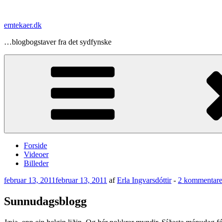
Videre
til
emtekaer.dk
indhold
…blogbogstaver fra det sydfynske
Forside
Videoer
Billeder
Udgivet
februar 13, 2011
februar 13, 2011
af
Erla Ingvarsdóttir
-
2 kommentare
den
Sunnudagsblogg