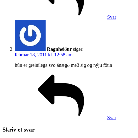
Svar
Ragnheiður
siger:
februar 18, 2011 kl. 12:58 am
hún er greinilega svo ánægð með sig og nýju fötin
Svar
Skriv et svar