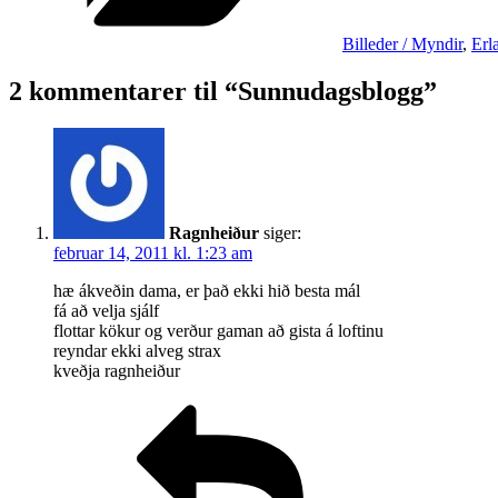
Billeder / Myndir
,
Erl
2 kommentarer til “Sunnudagsblogg”
Ragnheiður
siger:
februar 14, 2011 kl. 1:23 am
hæ ákveðin dama, er það ekki hið besta mál
fá að velja sjálf
flottar kökur og verður gaman að gista á loftinu
reyndar ekki alveg strax
kveðja ragnheiður