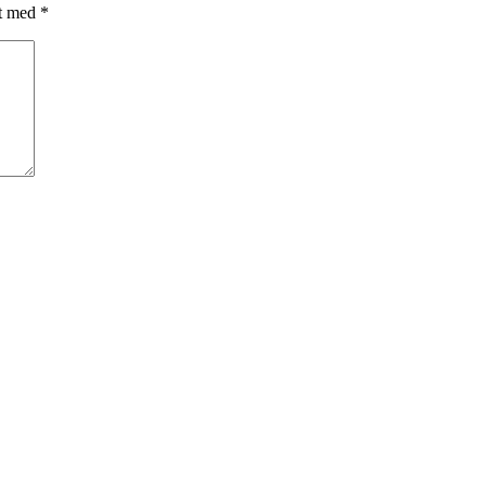
et med
*