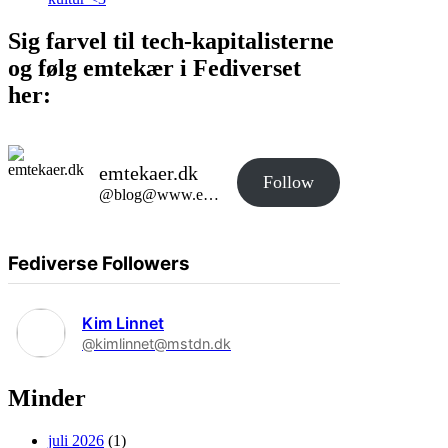
Sig farvel til tech-kapitalisterne
og følg emtekær i Fediverset
her:
emtekaer.dk
Follow
@blog@www.emtekaer.dk
Fediverse Followers
Kim Linnet
@kimlinnet@mstdn.dk
Minder
juli 2026
(1)