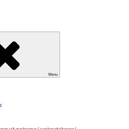
Menu
til
r
Sunnudagsblogg