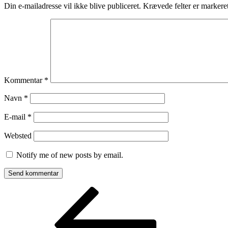
Din e-mailadresse vil ikke blive publiceret.
Krævede felter er marker
Kommentar
*
Navn
*
E-mail
*
Websted
Notify me of new posts by email.
Indlægsnavigation
Forrige
indlæg