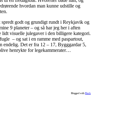
ns til en fredagsbar. Hvorefter både han, og
edrørende hvordan man kunne udstille og
ten.
t spredt godt og grundigt rundt i Reykjavik og
ine 9 planeter – og så har jeg her i aften
idt visuelle julegaver i den billigere kategori.
rfugle – og sat i en ramme med paspartout,
m endelig. Det er fra 12 – 17, Bygggardar 5,
 blive henrykte for legekammerater…
Blogged with
Flock