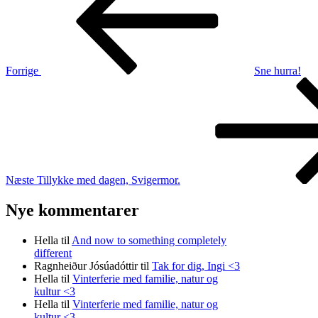
Forrige
Sne hurra!
Næste
indlæg
Næste
Tillykke med dagen, Svigermor.
Nye kommentarer
Hella
til
And now to something completely
different
Ragnheiður Jósúadóttir
til
Tak for dig, Ingi <3
Hella
til
Vinterferie med familie, natur og
kultur <3
Hella
til
Vinterferie med familie, natur og
kultur <3