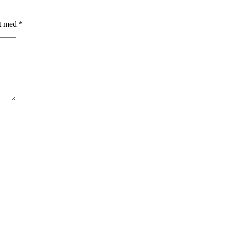
et med
*