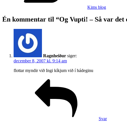
hat…
Kims blog
Én kommentar til “Og Vupti! – Så var det
Ragnheiður
siger:
december 8, 2007 kl. 9:14 am
flottar myndir við Ingi kíkjum við í hádeginu
Svar