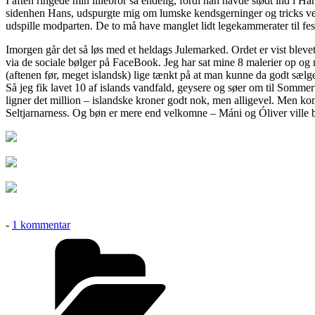
I aften ringede min lillebror så endelig, fordi han havde stødt ind i Ha
var
sidenhen Hans, udspurgte mig om lumske kendsgerninger og tricks v
det
udspille modparten. De to må have manglet lidt legekammerater til fes
en
hat…
Imorgen går det så løs med et heldags Julemarked. Ordet er vist bleve
via de sociale bølger på FaceBook. Jeg har sat mine 8 malerier op og m
(aftenen før, meget islandsk) lige tænkt på at man kunne da godt sælge l
Så jeg fik lavet 10 af islands vandfald, geysere og søer om til Somme
ligner det million – islandske kroner godt nok, men alligevel. Men ko
Seltjarnarness. Og bøn er mere end velkomne – Máni og Óliver ville
til
-
1 kommentar
Og
Kategorier
Vupti!
–
Så
var
det
en