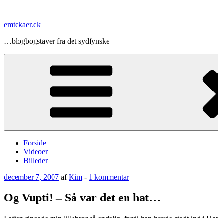
Videre
til
emtekaer.dk
indhold
…blogbogstaver fra det sydfynske
Forside
Videoer
Billeder
Udgivet
til
december 7, 2007
af
Kim
-
1 kommentar
den
Og
Vupti!
Og Vupti! – Så var det en hat…
–
Så