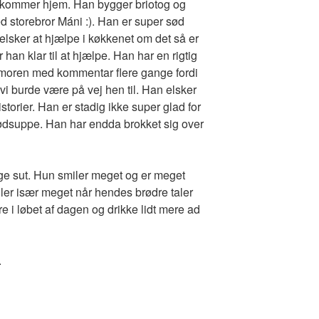
n kommer hjem. Han bygger briotog og
ed storebror Máni :). Han er super sød
lsker at hjælpe i køkkenet om det så er
 han klar til at hjælpe. Han har en rigtig
moren med kommentar flere gange fordi
 vi burde være på vej hen til. Han elsker
torier. Han er stadig ikke super glad for
kødsuppe. Han har endda brokket sig over
uge sut. Hun smiler meget og er meget
iler især meget når hendes brødre taler
 i løbet af dagen og drikke lidt mere ad
.