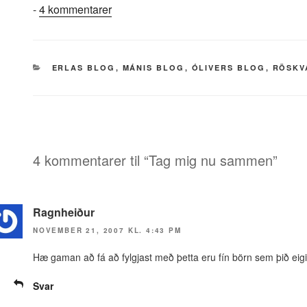
til
-
4 kommentarer
Tag
mig
nu
KATEGORIER
ERLAS BLOG
,
MÁNIS BLOG
,
ÓLIVERS BLOG
,
RÖSKV
sammen
4 kommentarer til “Tag mig nu sammen”
Ragnheiður
NOVEMBER 21, 2007 KL. 4:43 PM
Hæ gaman að fá að fylgjast með þetta eru fín börn sem þið eig
Svar