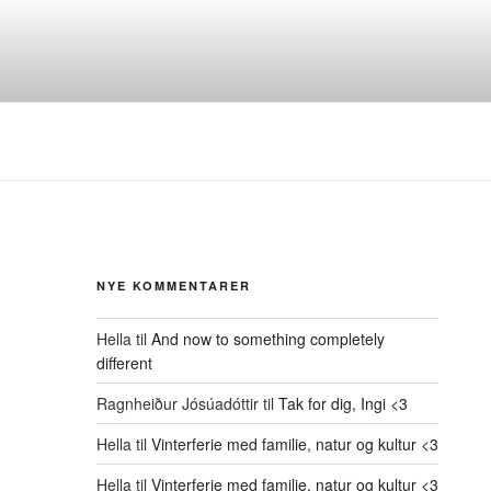
NYE KOMMENTARER
Hella
til
And now to something completely
different
Ragnheiður Jósúadóttir
til
Tak for dig, Ingi <3
Hella
til
Vinterferie med familie, natur og kultur <3
Hella
til
Vinterferie med familie, natur og kultur <3