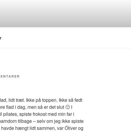
r
TIL
MENTARER
TAG
MIG
NU
SAMMEN
lad, lidt træt. Ikke på toppen. Ikke så fedt
re flad i dag, men så er det slut 🙂 I
l pilates, spiste frokost med min far i
 barndom tilbage – selv om jeg ikke spiste
i havde hængt lidt sammen, var Óliver og