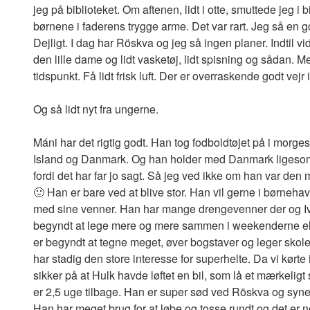
jeg på biblioteket. Om aftenen, lidt i otte, smuttede jeg i
børnene i faderens trygge arme. Det var rart. Jeg så en g
Dejligt. I dag har Röskva og jeg så ingen planer. Indtil vi
den lille dame og lidt vasketøj, lidt spisning og sådan. M
tidspunkt. Få lidt frisk luft. Der er overraskende godt vejr
Og så lidt nyt fra ungerne.
Máni har det rigtig godt. Han tog fodboldtøjet på i morges
Island og Danmark. Og han holder med Danmark ligesom f
fordi det har far jo sagt. Så jeg ved ikke om han var de
🙂 Han er bare ved at blive stor. Han vil gerne i børneha
med sine venner. Han har mange drengevenner der og I
begyndt at lege mere og mere sammen i weekenderne ell
er begyndt at tegne meget, øver bogstaver og leger skol
har stadig den store interesse for superhelte. Da vi kør
sikker på at Hulk havde løftet en bil, som lå et mærkelig
er 2,5 uge tilbage. Han er super sød ved Röskva og synes
Han har meget brug for at løbe og tosse rundt og det er 