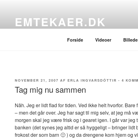
Videre
til
EMTEKAER.DK
indhold
…blogbogstaver fra det sydfynske
Forside
Videoer
Billede
UDGIVET
NOVEMBER 21, 2007
AF
ERLA INGVARSDÓTTIR
-
4 KOM
DEN
Tag mig nu sammen
Nåh. Jeg er lidt flad for tiden. Ved ikke helt hvorfor. Bare f
– men det går over. Jeg har sagt til mig selv, at jeg må væ
morgen skal jeg være frisk og i gearet igen. I går var jeg ti
banken (det synes jeg altid er så hyggeligt – bringer lidt
frokost der som barn 🙂 ) og da drengene kom hjem og v