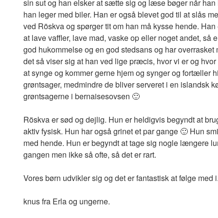
sin sut og han elsker at sætte sig og læse bøger når ha
han leger med biler. Han er også blevet god til at slås m
ved Röskva og spørger tit om han må kysse hende. Han e
at lave vaffler, lave mad, vaske op eller noget andet, så er
god hukommelse og en god stedsans og har overrasket 
det så viser sig at han ved lige præcis, hvor vi er og hvor
at synge og kommer gerne hjem og synger og fortæller his
grøntsager, medmindre de bliver serveret i en islandsk 
grøntsagerne i bernaisesovsen 🙂
Röskva er sød og dejlig. Hun er heldigvis begyndt at br
aktiv fysisk. Hun har også grinet et par gange 🙂 Hun sm
med hende. Hun er begyndt at tage sig nogle længere lure
gangen men ikke så ofte, så det er rart.
Vores børn udvikler sig og det er fantastisk at følge med i
knus fra Erla og ungerne.