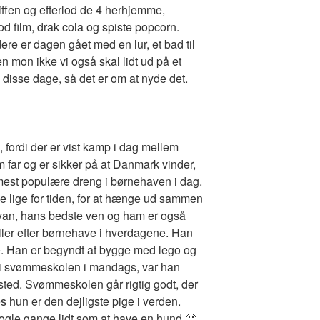
 biffen og efterlod de 4 herhjemme,
od film, drak cola og spiste popcorn.
dere er dagen gået med en lur, et bad til
en mon ikke vi også skal lidt ud på et
 i disse dage, så det er om at nyde det.
, fordi der er vist kamp i dag mellem
ar og er sikker på at Danmark vinder,
n mest populære dreng i børnehaven i dag.
ve lige for tiden, for at hænge ud sammen
van, hans bedste ven og ham er også
er efter børnehave i hverdagene. Han
e. Han er begyndt at bygge med lego og
te i svømmeskolen i mandags, var han
t sted. Svømmeskolen går rigtig godt, der
 hun er den dejligste pige i verden.
nogle gange lidt som at have en hund 🙂