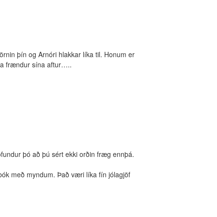
örnin þín og Arnóri hlakkar líka til. Honum er
ta frændur sína aftur…..
ithöfundur þó að þú sért ekki orðin fræg ennþá.
 bók með myndum. Það væri líka fín jólagjöf