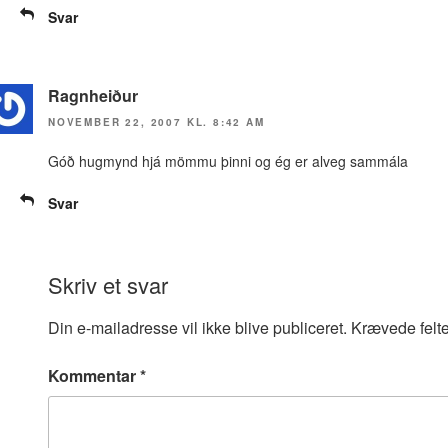
Svar
Ragnheiður
NOVEMBER 22, 2007 KL. 8:42 AM
Góð hugmynd hjá mömmu þinni og ég er alveg sammála
Svar
Skriv et svar
Din e-mailadresse vil ikke blive publiceret.
Krævede felt
Kommentar
*