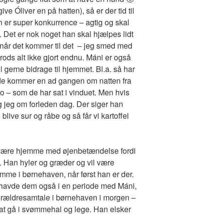
ve Óliver en på hatten), så er der tid til
an er super konkurrence – agtig og skal
ce. Det er nok noget han skal hjælpes lidt
 når det kommer til det – jeg smed med
trods alt ikke gjort endnu. Máni er også
l gerne bidrage til hjemmet. Bl.a. så har
 de kommer en ad gangen om natten fra
ko – som de har sat i vinduet. Men hvis
og jeg om forleden dag. Der siger han
blive sur og råbe og så får vi kartoffel
 at være hjemme med øjenbetændelse fordi
. Han hyler og græder og vil være
omme i børnehaven, når først han er der.
 havde dem også i en periode med Máni,
 forældresamtale i børnehaven i morgen –
or at gå i svømmehal og lege. Han elsker