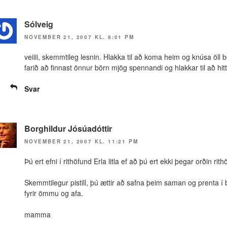
Sólveig
NOVEMBER 21, 2007 KL. 8:01 PM
veiiii, skemmtileg lesnin. Hlakka til að koma heim og knúsa öll b
farið að finnast önnur börn mjög spennandi og hlakkar til að hit
Svar
Borghildur Jósúadóttir
NOVEMBER 21, 2007 KL. 11:21 PM
Þú ert efni í rithöfund Erla litla ef að þú ert ekki þegar orðin r
Skemmtilegur pistill, þú ættir að safna þeim saman og prenta í
fyrir ömmu og afa.
mamma