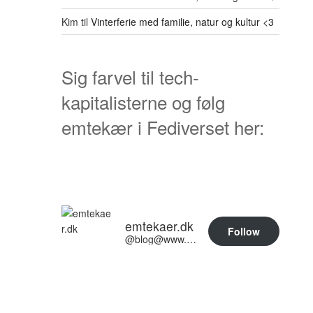
Kim
til
Vinterferie med familie, natur og kultur <3
Sig farvel til tech-
kapitalisterne og følg
emtekær i Fediverset her:
emtekaer.dk
Follow
@blog@www.emtekaer.dk