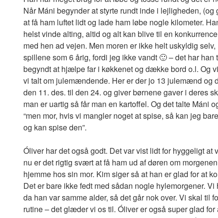
Når Máni begynder at styrte rundt inde i lejligheden, (og gi
at få ham luftet lidt og lade ham løbe nogle kilometer. H
helst vinde alting, altid og alt kan blive til en konkurren
med hen ad vejen. Men moren er ikke helt uskyldig selv,
spillene som 6 årig, fordi jeg ikke vandt 🙂 – det har han 
begyndt at hjælpe far i køkkenet og dække bord o.l. Og vi
vi talt om julemændende. Her er der jo 13 julemænd og
den 11. des. til den 24. og giver børnene gaver i deres s
man er uartig så får man en kartoffel. Og det talte Máni 
“men mor, hvis vi mangler noget at spise, så kan jeg bare 
og kan spise den”.
Óliver har det også godt. Det var vist lidt for hyggeligt
nu er det rigtig svært at få ham ud af døren om morgenen
hjemme hos sin mor. Kim siger så at han er glad for at k
Det er bare ikke fedt med sådan nogle hylemorgener. Vi
da han var samme alder, så det går nok over. Vi skal til
rutine – det glæder vi os til. Óliver er også super glad f