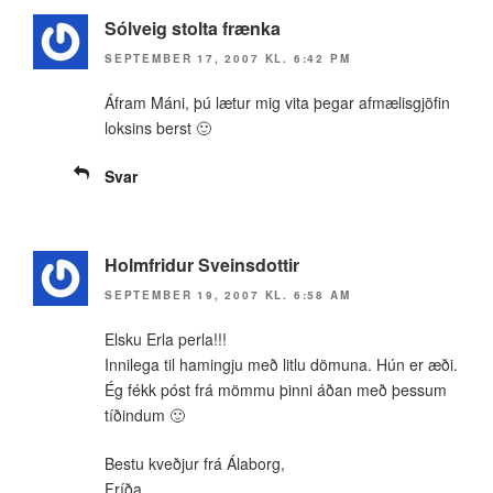
Sólveig stolta frænka
SEPTEMBER 17, 2007 KL. 6:42 PM
Áfram Máni, þú lætur mig vita þegar afmælisgjöfin
loksins berst 🙂
Svar
Holmfridur Sveinsdottir
SEPTEMBER 19, 2007 KL. 6:58 AM
Elsku Erla perla!!!
Innilega til hamingju með litlu dömuna. Hún er æði.
Ég fékk póst frá mömmu þinni áðan með þessum
tíðindum 🙂
Bestu kveðjur frá Álaborg,
Fríða.