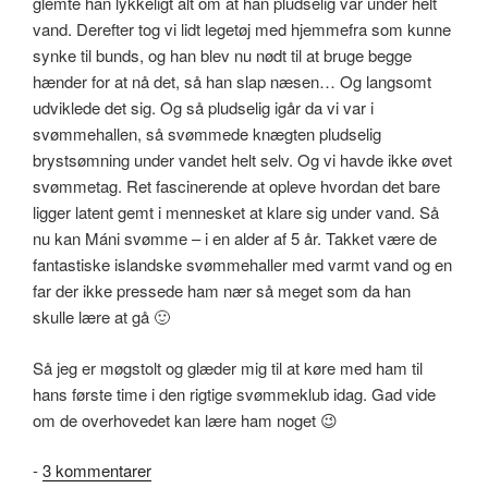
glemte han lykkeligt alt om at han pludselig var under helt
vand. Derefter tog vi lidt legetøj med hjemmefra som kunne
synke til bunds, og han blev nu nødt til at bruge begge
hænder for at nå det, så han slap næsen… Og langsomt
udviklede det sig. Og så pludselig igår da vi var i
svømmehallen, så svømmede knægten pludselig
brystsømning under vandet helt selv. Og vi havde ikke øvet
svømmetag. Ret fascinerende at opleve hvordan det bare
ligger latent gemt i mennesket at klare sig under vand. Så
nu kan Máni svømme – i en alder af 5 år. Takket være de
fantastiske islandske svømmehaller med varmt vand og en
far der ikke pressede ham nær så meget som da han
skulle lære at gå 🙂
Så jeg er møgstolt og glæder mig til at køre med ham til
hans første time i den rigtige svømmeklub idag. Gad vide
om de overhovedet kan lære ham noget 😉
til
-
3 kommentarer