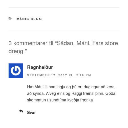
Sådan,
Máni.
Fars
KATEGORIER
MÁNIS BLOG
store
dreng!
3 kommentarer til “Sådan, Máni. Fars store
dreng!”
Ragnheiður
SEPTEMBER 17, 2007 KL. 2:28 PM
Hæ Máni til hamingju og þú ert duglegur að læra
að synda. Alveg eins og Raggi frænsi þinn. Góða
skemmtun í sundtíma kveðja frænka
Svar