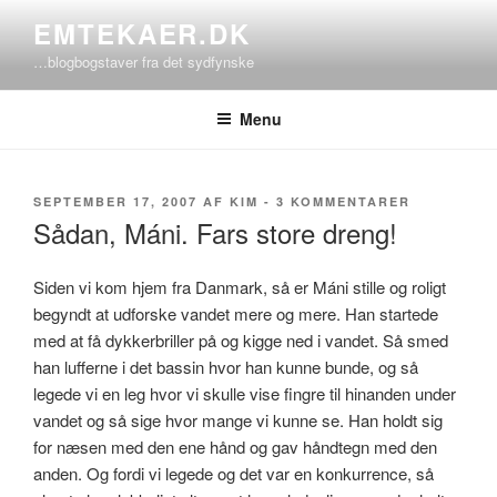
Videre
EMTEKAER.DK
til
…blogbogstaver fra det sydfynske
indhold
Menu
UDGIVET
TIL
SEPTEMBER 17, 2007
AF
KIM
-
3 KOMMENTARER
DEN
SÅDAN,
Sådan, Máni. Fars store dreng!
MÁNI.
FARS
STORE
Siden vi kom hjem fra Danmark, så er Máni stille og roligt
DRENG!
begyndt at udforske vandet mere og mere. Han startede
med at få dykkerbriller på og kigge ned i vandet. Så smed
han lufferne i det bassin hvor han kunne bunde, og så
legede vi en leg hvor vi skulle vise fingre til hinanden under
vandet og så sige hvor mange vi kunne se. Han holdt sig
for næsen med den ene hånd og gav håndtegn med den
anden. Og fordi vi legede og det var en konkurrence, så