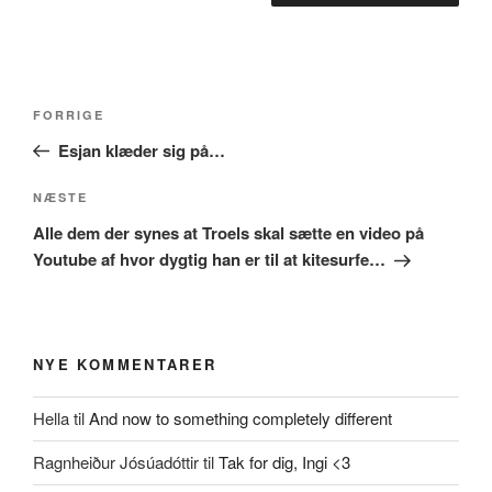
Indlægsnavigation
Forrige
FORRIGE
indlæg
Esjan klæder sig på…
Næste
NÆSTE
indlæg
Alle dem der synes at Troels skal sætte en video på
Youtube af hvor dygtig han er til at kitesurfe…
NYE KOMMENTARER
Hella
til
And now to something completely different
Ragnheiður Jósúadóttir
til
Tak for dig, Ingi <3