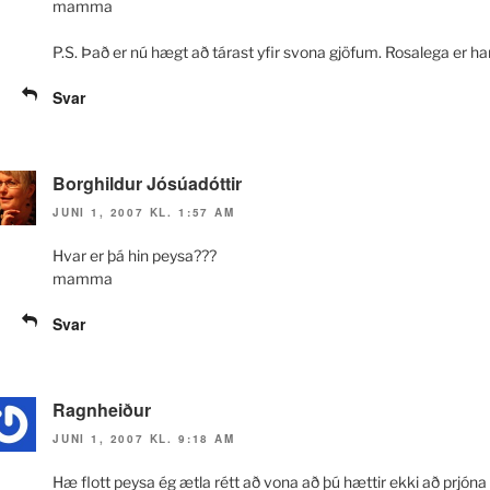
mamma
P.S. Það er nú hægt að tárast yfir svona gjöfum. Rosalega er hann
Svar
Borghildur Jósúadóttir
JUNI 1, 2007 KL. 1:57 AM
Hvar er þá hin peysa???
mamma
Svar
Ragnheiður
JUNI 1, 2007 KL. 9:18 AM
Hæ flott peysa ég ætla rétt að vona að þú hættir ekki að prjóna