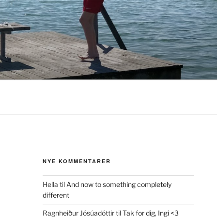
NYE KOMMENTARER
Hella
til
And now to something completely
different
Ragnheiður Jósúadóttir
til
Tak for dig, Ingi <3