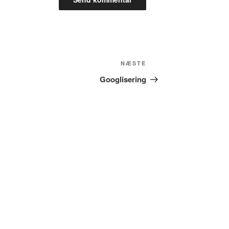
Næste
NÆSTE
indlæg
Googlisering