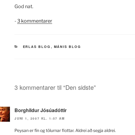
God nat.
til
-
3 kommentarer
Den
sidste
KATEGORIER
ERLAS BLOG
,
MÁNIS BLOG
3 kommentarer til “Den sidste”
Borghildur Jósúadóttir
JUNI 1, 2007 KL. 1:57 AM
Peysan er fín og tölurnar flottar. Aldrei að segja aldrei.