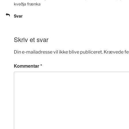
kveðja frænka
Svar
Skriv et svar
Din e-mailadresse vil ikke blive publiceret.
Krævede fe
Kommentar
*