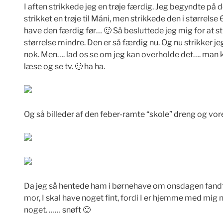
I aften strikkede jeg en trøje færdig. Jeg begyndte på
strikket en trøje til Máni, men strikkede den i størrelse 6 
have den færdig før… 🙂 Så besluttede jeg mig for at s
størrelse mindre. Den er så færdig nu. Og nu strikker j
nok. Men…. lad os se om jeg kan overholde det…. man kan
læse og se tv. 🙂 ha ha.
Og så billeder af den feber-ramte “skole” dreng og vor
Da jeg så hentede ham i børnehave om onsdagen fandt h
mor, I skal have noget fint, fordi I er hjemme med mig når
noget. …… snøft 🙂