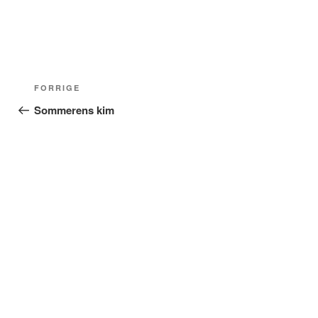
Indlægsnavigation
Forrige
FORRIGE
indlæg
Sommerens kim