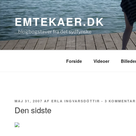
Videre
til
EMTEKAER.DK
indhold
…blogbogstaver fra det sydfynske
Forside
Videoer
Billede
UDGIVET
MAJ 31, 2007
AF
ERLA INGVARSDÓTTIR
-
3 KOMMENTAR
DEN
Den sidste