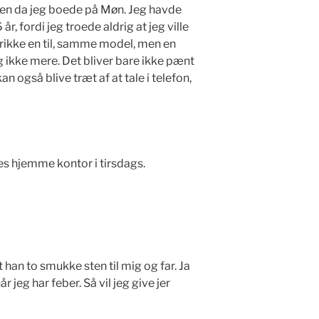
 den da jeg boede på Møn. Jeg havde
år, fordi jeg troede aldrig at jeg ville
trikke en til, samme model, men en
eg ikke mere. Det bliver bare ikke pænt
 også blive træt af at tale i telefon,
es hjemme kontor i tirsdags.
an to smukke sten til mig og far. Ja
 jeg har feber. Så vil jeg give jer