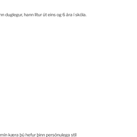
 duglegur, hann lítur út eins og 6 ára í skóla.
 mín kæra þú hefur þinn persónulega stíl