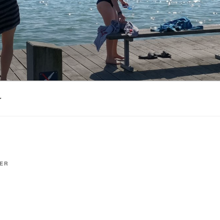
r
TIL
ER
DEN
SIDSTE