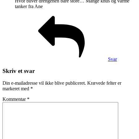
Hvor bliver drengenen bare store… Mange knus og varme
tanker fra Ane
Svar
Skriv et svar
Din e-mailadresse vil ikke blive publiceret.
Krævede felter er
markeret med
*
Kommentar
*