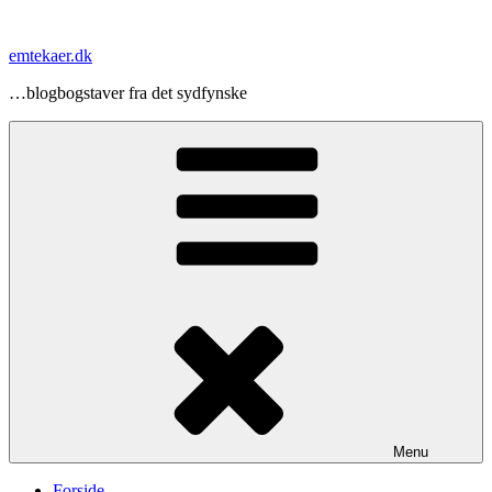
Videre
til
emtekaer.dk
indhold
…blogbogstaver fra det sydfynske
Menu
Forside