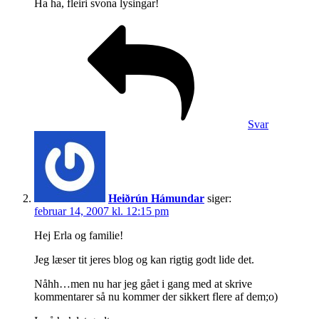
Ha ha, fleiri svona lysingar!
Svar
Heiðrún Hámundar
siger:
februar 14, 2007 kl. 12:15 pm
Hej Erla og familie!
Jeg læser tit jeres blog og kan rigtig godt lide det.
Nåhh…men nu har jeg gået i gang med at skrive
kommentarer så nu kommer der sikkert flere af dem;o)