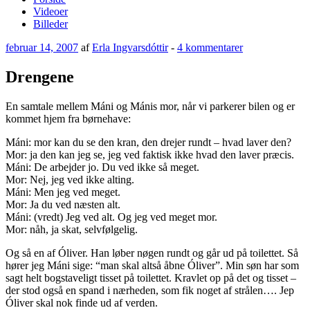
Videoer
Billeder
Udgivet
til
februar 14, 2007
af
Erla Ingvarsdóttir
-
4 kommentarer
den
Drengene
Drengene
En samtale mellem Máni og Mánis mor, når vi parkerer bilen og er
kommet hjem fra børnehave:
Máni: mor kan du se den kran, den drejer rundt – hvad laver den?
Mor: ja den kan jeg se, jeg ved faktisk ikke hvad den laver præcis.
Máni: De arbejder jo. Du ved ikke så meget.
Mor: Nej, jeg ved ikke alting.
Máni: Men jeg ved meget.
Mor: Ja du ved næsten alt.
Máni: (vredt) Jeg ved alt. Og jeg ved meget mor.
Mor: nåh, ja skat, selvfølgelig.
Og så en af Óliver. Han løber nøgen rundt og går ud på toilettet. Så
hører jeg Máni sige: “man skal altså åbne Óliver”. Min søn har som
sagt helt bogstaveligt tisset på toilettet. Kravlet op på det og tisset –
der stod også en spand i nærheden, som fik noget af strålen…. Jep
Óliver skal nok finde ud af verden.