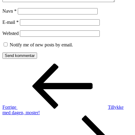
Navn
*
E-mail
*
Websted
Notify me of new posts by email.
Indlægsnavigation
Forrige
indlæg
Forrige
Tillykke
med dagen, moster!
Næste
indlæg