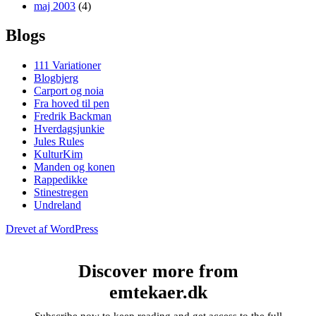
maj 2003
(4)
Blogs
111 Variationer
Blogbjerg
Carport og noia
Fra hoved til pen
Fredrik Backman
Hverdagsjunkie
Jules Rules
KulturKim
Manden og konen
Rappedikke
Stinestregen
Undreland
Drevet af WordPress
Discover more from
emtekaer.dk