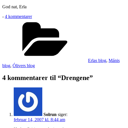
God nat, Erla
til
-
4 kommentarer
Drengene
Kategorier
Erlas blog
,
Mánis
blog
,
Ólivers blog
4 kommentarer til “Drengene”
Solrun
siger:
februar 14, 2007 kl. 8:44 am