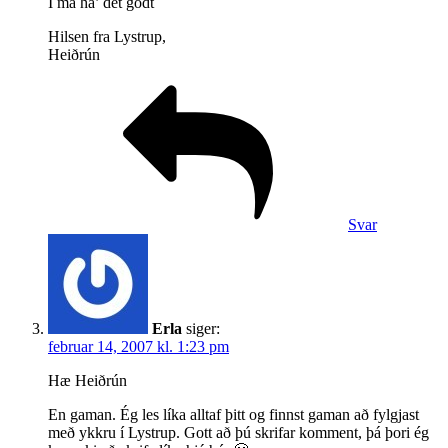
I må ha’ det godt
Hilsen fra Lystrup,
Heiðrún
Svar
Erla
siger:
februar 14, 2007 kl. 1:23 pm
Hæ Heiðrún
En gaman. Ég les líka alltaf þitt og finnst gaman að fylgjast
með ykkru í Lystrup. Gott að þú skrifar komment, þá þori ég