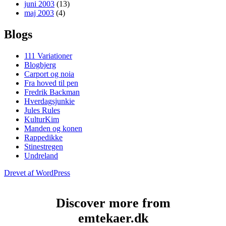
juni 2003
(13)
maj 2003
(4)
Blogs
111 Variationer
Blogbjerg
Carport og noia
Fra hoved til pen
Fredrik Backman
Hverdagsjunkie
Jules Rules
KulturKim
Manden og konen
Rappedikke
Stinestregen
Undreland
Drevet af WordPress
Discover more from
emtekaer.dk