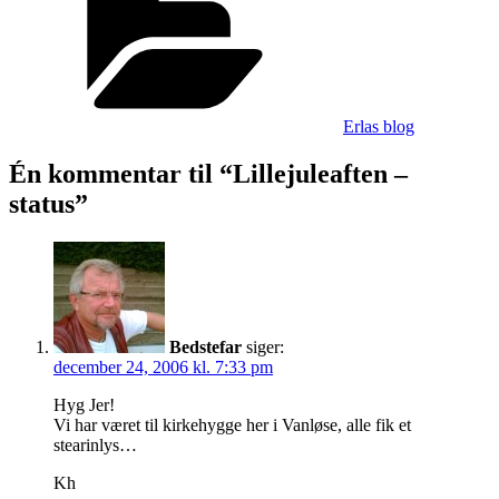
status
Erlas blog
Én kommentar til “Lillejuleaften –
status”
Bedstefar
siger:
december 24, 2006 kl. 7:33 pm
Hyg Jer!
Vi har været til kirkehygge her i Vanløse, alle fik et
stearinlys…
Kh