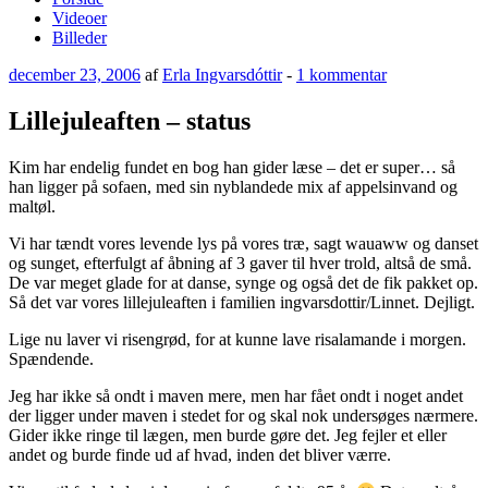
Videoer
Billeder
Udgivet
til
december 23, 2006
af
Erla Ingvarsdóttir
-
1 kommentar
den
Lillejuleaften
–
Lillejuleaften – status
status
Kim har endelig fundet en bog han gider læse – det er super… så
han ligger på sofaen, med sin nyblandede mix af appelsinvand og
maltøl.
Vi har tændt vores levende lys på vores træ, sagt wauaww og danset
og sunget, efterfulgt af åbning af 3 gaver til hver trold, altså de små.
De var meget glade for at danse, synge og også det de fik pakket op.
Så det var vores lillejuleaften i familien ingvarsdottir/Linnet. Dejligt.
Lige nu laver vi risengrød, for at kunne lave risalamande i morgen.
Spændende.
Jeg har ikke så ondt i maven mere, men har fået ondt i noget andet
der ligger under maven i stedet for og skal nok undersøges nærmere.
Gider ikke ringe til lægen, men burde gøre det. Jeg fejler et eller
andet og burde finde ud af hvad, inden det bliver værre.