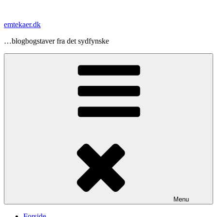
Videre
til
emtekaer.dk
indhold
…blogbogstaver fra det sydfynske
Menu
Forside