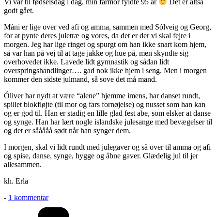
Vi var til fødselsdag i dag, min farmor fyldte 95 år
Det er altså
godt gået.
Máni er lige over ved afi og amma, sammen med Sólveig og Georg,
for at pynte deres juletræ og vores, da det er der vi skal fejre i
morgen. Jeg har lige ringet og spurgt om han ikke snart kom hjem,
så var han på vej til at tage jakke og hue på, men skyndte sig
overhovedet ikke. Lavede lidt gymnastik og sådan lidt
overspringshandlinger…. gad nok ikke hjem i seng. Men i morgen
kommer den sidste julmand, så sove det må mand.
Óliver har nydt at være “alene” hjemme imens, har danset rundt,
spillet blokfløjte (til mor og fars fornøjelse) og nusset som han kan
og er god til. Han er stadig en lille glad fest abe, som elsker at danse
og synge. Han har lært nogle islandske julesange med bevægelser til
og det er sååååå sødt når han synger dem.
I morgen, skal vi lidt rundt med julegaver og så over til amma og afi
og spise, danse, synge, hygge og åbne gaver. Glædelig jul til jer
allesammen.
kh. Erla
til
-
1 kommentar
Lillejuleaften
Kategorier
–