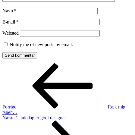
Navn
*
E-mail
*
Websted
Notify me of new posts by email.
Indlægsnavigation
Forrige
indlæg
Forrige
Ræk mig
tapen…
Næste
Næste
1. juledag er godt designet
indlæg