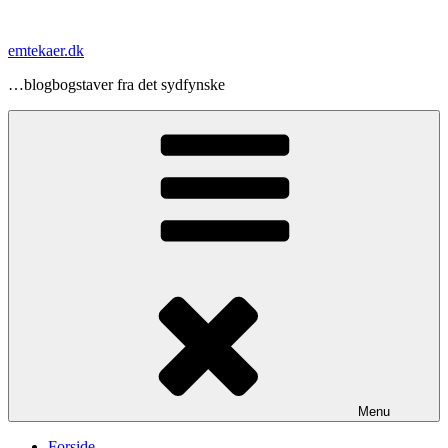
Videre
til
emtekaer.dk
indhold
…blogbogstaver fra det sydfynske
Menu
Forside