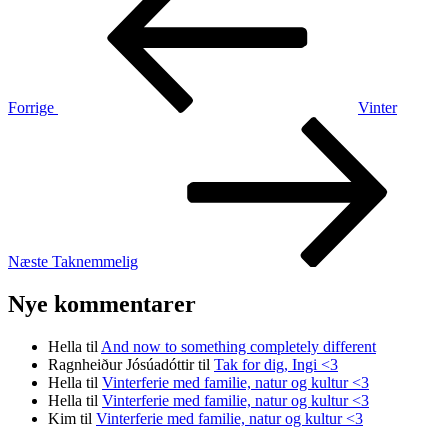
Forrige
Vinter
Næste
indlæg
Næste
Taknemmelig
Nye kommentarer
Hella
til
And now to something completely different
Ragnheiður Jósúadóttir
til
Tak for dig, Ingi <3
Hella
til
Vinterferie med familie, natur og kultur <3
Hella
til
Vinterferie med familie, natur og kultur <3
Kim
til
Vinterferie med familie, natur og kultur <3