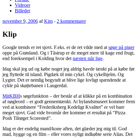
Videoer
Billeder
Udgivet
til
november 9, 2006
af
Kim
-
2 kommentarer
den
Klip
Klip
Google trends er ret sjovt. F.eks. er de ret vilde med at
søge på piger
oppe på Grønland. Og i Tåstrup er de meget mere til kage end frugt,
end foreksempel i Kolding hvor det
næsten står lige
.
Idag skal jeg ud og købe noget jeg aldrig havde tænkt på at købe før
jeg flyttede til island. Pigdæk til min cykel. Og cykelhjelm. Og
Lygter. Det er nemlig begyndt at blive lige lovligt spændende at
cykle på skøjtebanen i Laugerdal.
MitKBH
s søgefunktion – der består af at klikke på en kombination
af nøgleord – er godt gennemtænkt. At bylandsmuseet kommer frem
ved at kombinere “Frederiksberg Kedeligt Kvalitet” er vel bare
meget sjovt. Gad vide hvornår der kommer et resultat på “Pizza
Posh Tilrøget Scorested”.
Idag er der endelig mand/kone aften, det glæder jeg mig til. God
mad, hygge og en film – eller vores nyligt indkøbte serie Alias. Det