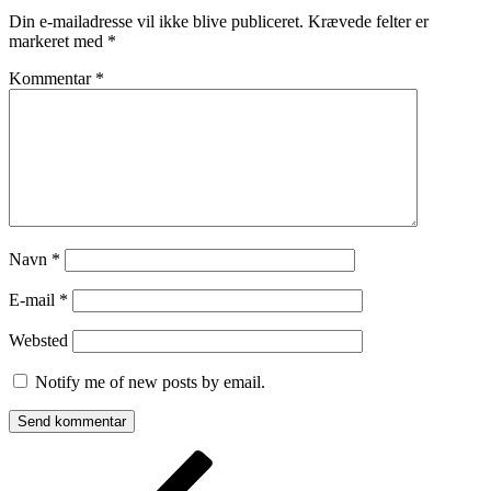
Din e-mailadresse vil ikke blive publiceret.
Krævede felter er
markeret med
*
Kommentar
*
Navn
*
E-mail
*
Websted
Notify me of new posts by email.
Indlægsnavigation
Forrige
indlæg