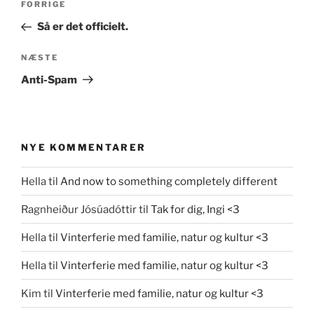
Forrige
FORRIGE
indlæg
Så er det officielt.
Næste
NÆSTE
indlæg
Anti-Spam
NYE KOMMENTARER
Hella
til
And now to something completely different
Ragnheiður Jósúadóttir
til
Tak for dig, Ingi <3
Hella
til
Vinterferie med familie, natur og kultur <3
Hella
til
Vinterferie med familie, natur og kultur <3
Kim
til
Vinterferie med familie, natur og kultur <3