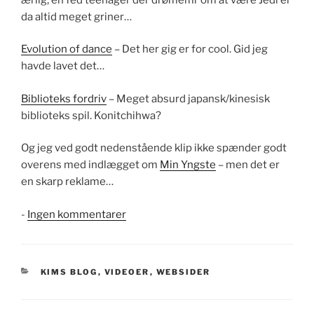
da altid meget griner…
Evolution of dance
– Det her gig er for cool. Gid jeg
havde lavet det…
Biblioteks fordriv
– Meget absurd japansk/kinesisk
biblioteks spil. Konitchihwa?
Og jeg ved godt nedenstående klip ikke spænder godt
overens med indlægget om
Min Yngste
– men det er
en skarp reklame…
til
-
Ingen kommentarer
Videoverse
KATEGORIER
KIMS BLOG
,
VIDEOER
,
WEBSIDER