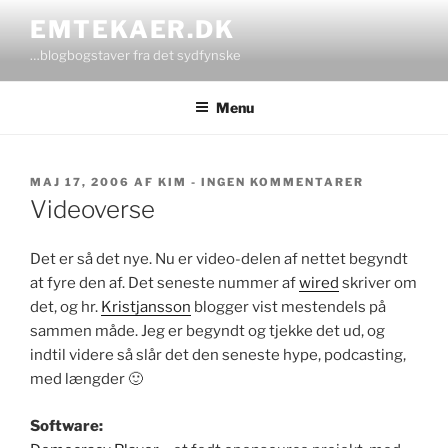
Videre
EMTEKAER.DK
til
…blogbogstaver fra det sydfynske
indhold
Menu
UDGIVET
TIL
MAJ 17, 2006
AF
KIM
-
INGEN KOMMENTARER
DEN
VIDEOVERS
Videoverse
Det er så det nye. Nu er video-delen af nettet begyndt
at fyre den af. Det seneste nummer af
wired
skriver om
det, og hr.
Kristjansson
blogger vist mestendels på
sammen måde. Jeg er begyndt og tjekke det ud, og
indtil videre så slår det den seneste hype, podcasting,
med længder 🙂
Software: