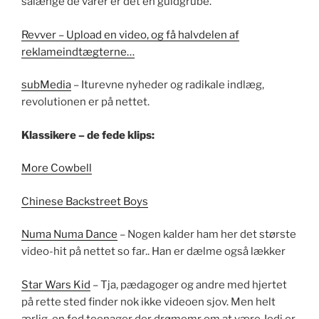
sålænge de varer er det en guldgrube.
Revver – Upload en video, og få halvdelen af
reklameindtægterne…
subMedia
– Iturevne nyheder og radikale indlæg,
revolutionen er på nettet.
Klassikere – de fede klips:
More Cowbell
Chinese Backstreet Boys
Numa Numa Dance
– Nogen kalder ham her det største
video-hit på nettet so far.. Han er dælme også lækker
Star Wars Kid
– Tja, pædagoger og andre med hjertet
på rette sted finder nok ikke videoen sjov. Men helt
ærlig, en fed teenager der drømemr om at være Jedi er