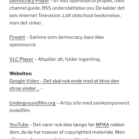
Democracy Player
– et fedt opensource projekt, med
channel guide, RSS understøttelse osv. De kalder det
selv Internet Television. Lidt oldschool beskrivelse,
men det virker.
Fireant
– Samme som democracy, bare ikke
opensource.
VLC Player
– Afspiller alt, fylder ingenting.
Websites:
Google Video – Det skal nok ende med at blive den
stroe vinder…
–
Undergroundfilm.org
– Artsy site med selvkomponeret
mobilfilm
YouTube
– Det varer nok ikke længe før
MPAA
nakker
dem, da de har masser af copyrighted materiale. Men