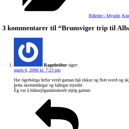
Billeder / Myndir
,
Kim
3 kommentarer til “Brunsviger trip til Al
Ragnheiður
siger:
marts 6, 2006 kl. 7:23 pm
Hæ ógeðslega hefur verið gaman hjá ykkur og flott sverð og sk
þetta skemmtilegar og fallegar myndir
Ég var á hláturjóganámskeiði mjög gaman