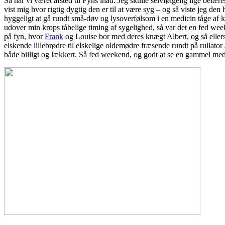
Så har vi været afsted til Fyns lnad. Jeg skulle selvfølgelig lige belær
øen
vist mig hvor rigtig dygtig den er til at være syg – og så viste jeg den h
hyggeligt at gå rundt små-døv og lysoverfølsom i en medicin tåge af
udover min krops tåbelige timing af sygelighed, så var det en fed we
på fyn, hvor
Frank
og Louise bor med deres knægt Albert, og så ellers 
elskende lillebrødre til elskelige oldemødre fræsende rundt på rullator
både billigt og lækkert. Så fed weekend, og godt at se en gammel me