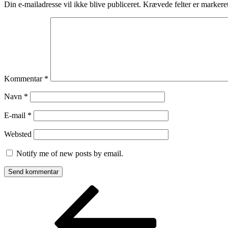
Din e-mailadresse vil ikke blive publiceret.
Krævede felter er marker
Kommentar
*
Navn
*
E-mail
*
Websted
Notify me of new posts by email.
Indlægsnavigation
Forrige
indlæg