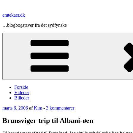
Videre
til
emtekaer.dk
indhold
…blogbogstaver fra det sydfynske
Forside
Videoer
Billeder
Udgivet
til
marts 6, 2006
af
Kim
-
3 kommentarer
den
Brunsviger
trip
Brunsviger trip til Albani-øen
til
Albani-