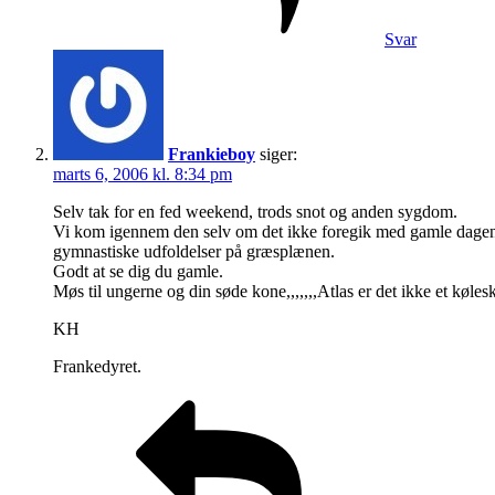
Svar
Frankieboy
siger:
marts 6, 2006 kl. 8:34 pm
Selv tak for en fed weekend, trods snot og anden sygdom.
Vi kom igennem den selv om det ikke foregik med gamle dagens
gymnastiske udfoldelser på græsplænen.
Godt at se dig du gamle.
Møs til ungerne og din søde kone,,,,,,,Atlas er det ikke et køl
KH
Frankedyret.