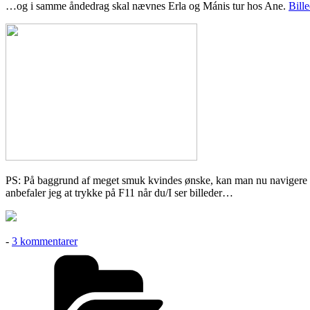
…og i samme åndedrag skal nævnes Erla og Mánis tur hos Ane.
Bill
PS: På baggrund af meget smuk kvindes ønske, kan man nu navigere
anbefaler jeg at trykke på F11 når du/I ser billeder…
til
-
3 kommentarer
Brunsviger
Kategorier
trip
til
Albani-
øen