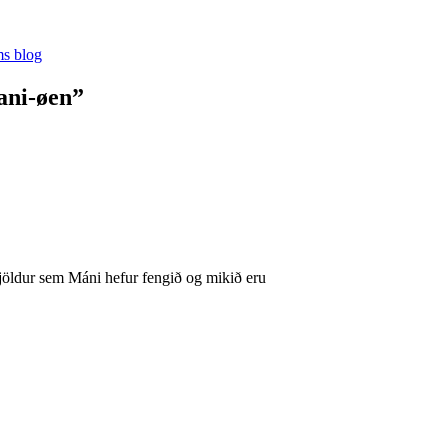
s blog
bani-øen”
jöldur sem Máni hefur fengið og mikið eru