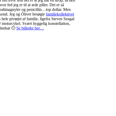
es om hvor fedt det er at jeg har en krop, så den
vor fed jeg er til at æde piller. Det er så
 kodimagnyler og penicillin…top dollar. Men
ekend. Jeg og Óliver besøgte
familiekollektivet
hele pivtøjet af familie, ligefra Steven Seagal
 / motorcykel. Svært hyggelig konstellation,
dindsat 🙂
Se billeder her…