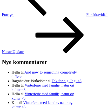
Forrige
Foreldravidtal
Næste
indlæg
Næste
Update
Nye kommentarer
Hella
til
And now to something completely
different
Ragnheiður Jósúadóttir
til
Tak for dig, Ingi <3
Hella
til
Vinterferie med familie, natur og
kultur <3
Hella
til
Vinterferie med familie, natur og
kultur <3
Kim
til
Vinterferie med familie, natur og
kultur <3