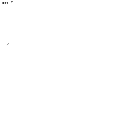
et med
*