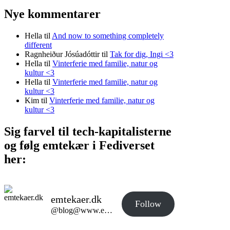
Nye kommentarer
Hella
til
And now to something completely
different
Ragnheiður Jósúadóttir
til
Tak for dig, Ingi <3
Hella
til
Vinterferie med familie, natur og
kultur <3
Hella
til
Vinterferie med familie, natur og
kultur <3
Kim
til
Vinterferie med familie, natur og
kultur <3
Sig farvel til tech-kapitalisterne
og følg emtekær i Fediverset
her:
emtekaer.dk
Follow
@blog@www.emtekaer.dk