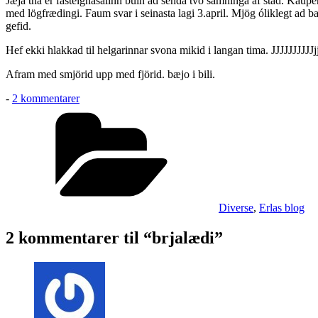
Jæja tha er fasteignasalinn buin ad senda tvo samninga af stad. Kaupend
med lögfrædingi. Faum svar i seinasta lagi 3.april. Mjög óliklegt ad b
gefid.
Hef ekki hlakkad til helgarinnar svona mikid i langan tima. JJJJJJJJJJ
Afram med smjörid upp med fjörid. bæjo i bili.
til
-
2 kommentarer
brjalædi
Kategorier
Diverse
,
Erlas blog
2 kommentarer til “brjalædi”