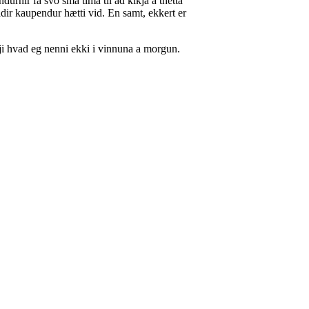
urnir fa svo sma tima til ad kikja a thetta
adir kaupendur hætti vid. En samt, ekkert er
jji hvad eg nenni ekki i vinnuna a morgun.