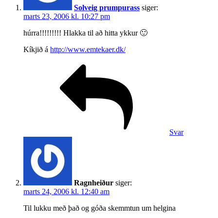
Solveig prumpurass
siger:
marts 23, 2006 kl. 10:27 pm
húrra!!!!!!!!! Hlakka til að hitta ykkur 🙂
Kíkjið á
http://www.emtekaer.dk/
Svar
Ragnheiður
siger:
marts 24, 2006 kl. 12:40 am
Til lukku með það og góða skemmtun um helgina