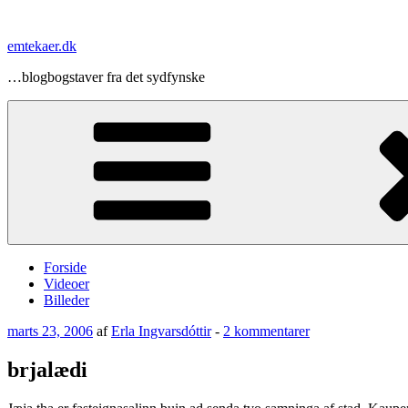
Videre
til
emtekaer.dk
indhold
…blogbogstaver fra det sydfynske
Forside
Videoer
Billeder
Udgivet
til
marts 23, 2006
af
Erla Ingvarsdóttir
-
2 kommentarer
den
brjalædi
brjalædi