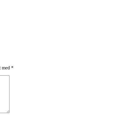
et med
*