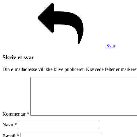
Svar
Skriv et svar
Din e-mailadresse vil ikke blive publiceret.
Krævede felter er marker
Kommentar
*
Navn
*
E-mail
*