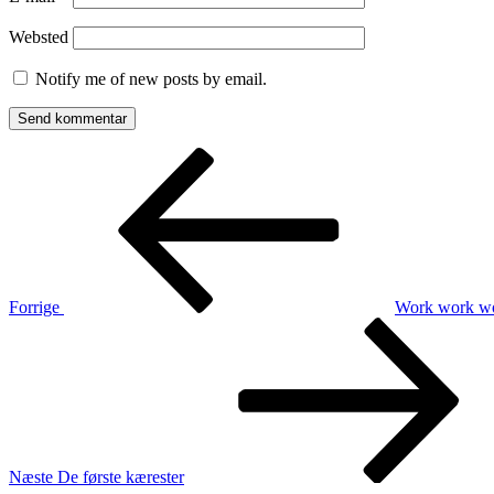
Websted
Notify me of new posts by email.
Indlægsnavigation
Forrige
indlæg
Forrige
Work work w
Næste
indlæg
Næste
De første kærester