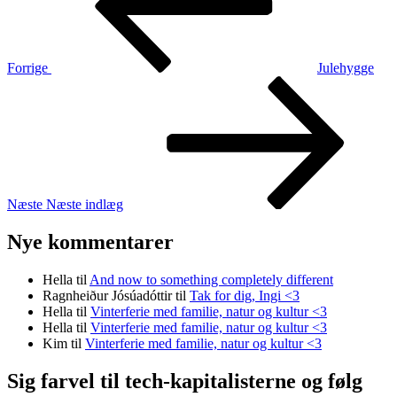
Forrige
Julehygge
Næste
indlæg
Næste
Næste indlæg
Nye kommentarer
Hella
til
And now to something completely different
Ragnheiður Jósúadóttir
til
Tak for dig, Ingi <3
Hella
til
Vinterferie med familie, natur og kultur <3
Hella
til
Vinterferie med familie, natur og kultur <3
Kim
til
Vinterferie med familie, natur og kultur <3
Sig farvel til tech-kapitalisterne og følg