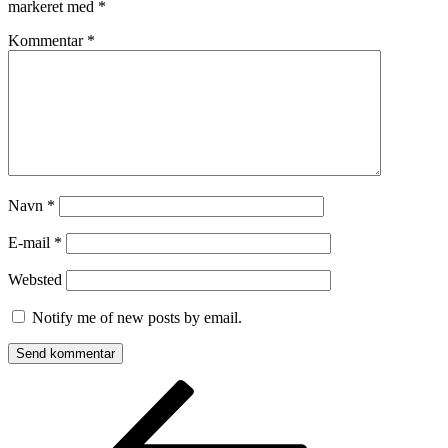
markeret med
*
Kommentar
*
Navn
*
E-mail
*
Websted
Notify me of new posts by email.
Indlægsnavigation
Forrige
indlæg