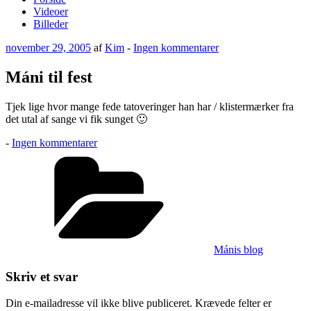
Videoer
Billeder
Udgivet
til
november 29, 2005
af
Kim
-
Ingen kommentarer
den
Máni
til
Máni til fest
fest
Tjek lige hvor mange fede tatoveringer han har / klistermærker fra
det utal af sange vi fik sunget 🙂
til
-
Ingen kommentarer
Máni
Kategorier
til
fest
Mánis blog
Skriv et svar
Din e-mailadresse vil ikke blive publiceret.
Krævede felter er