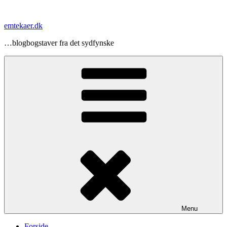
Videre
til
emtekaer.dk
indhold
…blogbogstaver fra det sydfynske
Menu
Forside