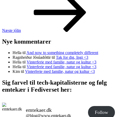
Næste
jólin
Nye kommentarer
Hella
til
And now to something completely different
Ragnheiður Jósúadóttir
til
Tak for dig, Ingi <3
Hella
til
Vinterferie med familie, natur og kultur <3
Hella
til
Vinterferie med familie, natur og kultur <3
Kim
til
Vinterferie med familie, natur og kultur <3
Sig farvel til tech-kapitalisterne og følg
emtekær i Fediverset her:
emtekaer.dk
Follow
@blog@www.emtekaer.dk