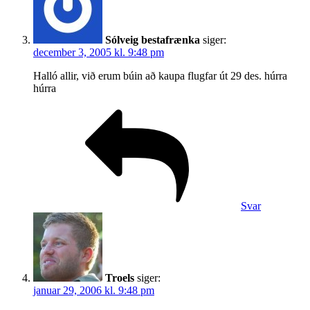
Sólveig bestafrænka
siger:
december 3, 2005 kl. 9:48 pm
Halló allir, við erum búin að kaupa flugfar út 29 des. húrra
húrra
Svar
Troels
siger:
januar 29, 2006 kl. 9:48 pm