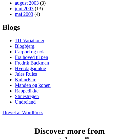
august 2003
(3)
juni 2003
(13)
maj 2003
(4)
Blogs
111 Variationer
Blogbjerg
Carport og noia
Fra hoved til pen
Fredrik Backman
Hverdagsjunkie
Jules Rules
KulturKim
Manden og konen
Rappedikke
Stinestregen
Undreland
Drevet af WordPress
Discover more from