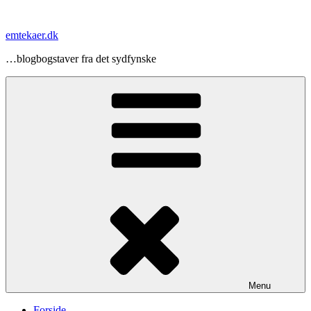
Videre
til
emtekaer.dk
indhold
…blogbogstaver fra det sydfynske
Menu
Forside