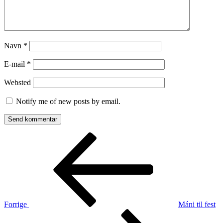
Navn
*
E-mail
*
Websted
Notify me of new posts by email.
Indlægsnavigation
Forrige
indlæg
Forrige
Máni til fest
Næste
indlæg