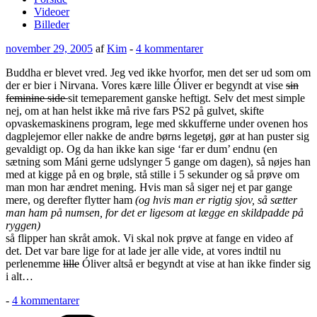
Videoer
Billeder
Udgivet
til
november 29, 2005
af
Kim
-
4 kommentarer
den
Buddha er blevet vred. Jeg ved ikke hvorfor, men det ser ud som om
der er bier i Nirvana. Vores kære lille Óliver er begyndt at vise
sin
feminine side
sit temeparement ganske heftigt. Selv det mest simple
nej, om at han helst ikke må rive fars PS2 på gulvet, skifte
opvaskemaskinens program, lege med skkufferne under ovenen hos
dagplejemor eller nakke de andre børns legetøj, gør at han puster sig
gevaldigt op. Og da han ikke kan sige ‘far er dum’ endnu (en
sætning som Máni gerne udslynger 5 gange om dagen), så nøjes han
med at kigge på en og brøle, stå stille i 5 sekunder og så prøve om
man mon har ændret mening. Hvis man så siger nej et par gange
mere, og derefter flytter ham
(og hvis man er rigtig sjov, så sætter
man ham på numsen, for det er ligesom at lægge en skildpadde på
ryggen)
så flipper han skråt amok. Vi skal nok prøve at fange en video af
det. Det var bare lige for at lade jer alle vide, at vores indtil nu
perlenemme
lille
Óliver altså er begyndt at vise at han ikke finder sig
i alt…
til
-
4 kommentarer
Kategorier