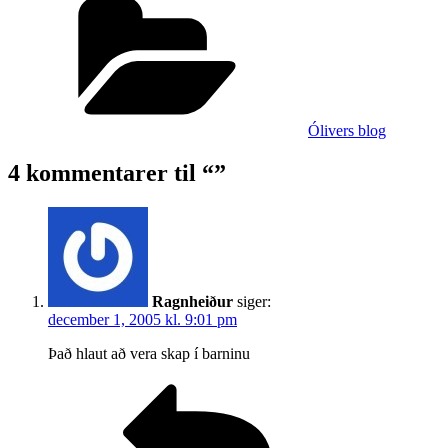
Ólivers blog
4 kommentarer til “”
Ragnheiður
siger:
december 1, 2005 kl. 9:01 pm
Það hlaut að vera skap í­ barninu