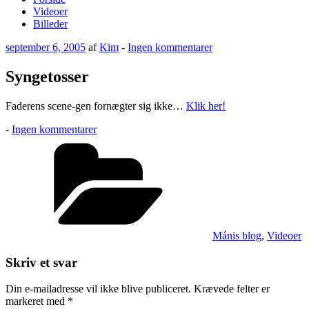
Videoer
Billeder
Udgivet
til
september 6, 2005
af
Kim
-
Ingen kommentarer
den
Syngetosser
Syngetosser
Faderens scene-gen fornægter sig ikke…
Klik her!
til
-
Ingen kommentarer
Syngetosser
Kategorier
Mánis blog
,
Videoer
Skriv et svar
Din e-mailadresse vil ikke blive publiceret.
Krævede felter er
markeret med
*