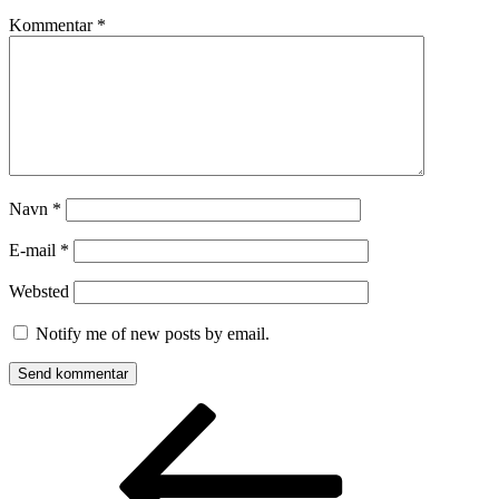
Kommentar
*
Navn
*
E-mail
*
Websted
Notify me of new posts by email.
Indlægsnavigation
Forrige
indlæg