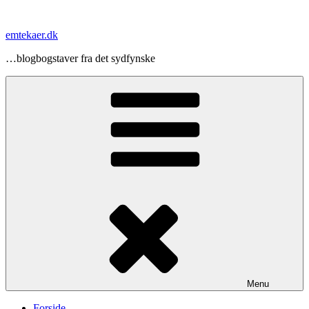
Videre
til
emtekaer.dk
indhold
…blogbogstaver fra det sydfynske
Menu
Forside