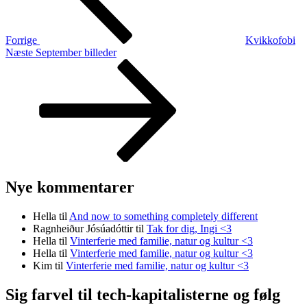
Forrige
Kvikkofobi
Næste
Næste
September billeder
indlæg
Nye kommentarer
Hella
til
And now to something completely different
Ragnheiður Jósúadóttir
til
Tak for dig, Ingi <3
Hella
til
Vinterferie med familie, natur og kultur <3
Hella
til
Vinterferie med familie, natur og kultur <3
Kim
til
Vinterferie med familie, natur og kultur <3
Sig farvel til tech-kapitalisterne og følg