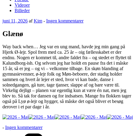
Videoer
Billeder
Udgivet
til
juni 11, 2026
af
Kim
-
Ingen kommentarer
den
Glænø
Glænø
Way back when… Jeg var en ung mand, havde jeg min gang på
Hjerk Ø-lejr. Spol frem med ca. 25 år – oig fællesskabet er der
endnu. Nogen er kommet til, andre faldet fra – og stedet er flyttet til
Kalundborg-ish. Og selvom jeg har holdt en pause fra det i måske
15 år, så er jeg – og vi – velkomne tilbage. En skøn blanding af
gymnasievenner, ø-lejr folk og Møn-beboere, der stadig holder
sammen og hvert år lejer et sted, hvor vi kan bade, danse i
solnedgangen, gå ture, tage tjanser, slappe af og bare være til.
Virkelig dejligt – planen var egentlig kun at være én nat, men jeg
blev to. Så tak for dansen og for indsatsen. Mange fra flokken tager
også på Lyø ø-lejr og hygger, så måske det også bliver et besøg
derover i et par dage i år.
til
-
Ingen kommentarer
Glænø
Kategorier