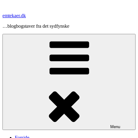
Videre
til
emtekaer.dk
indhold
…blogbogstaver fra det sydfynske
Menu
Forside