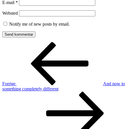
E-mail
*
Websted
Notify me of new posts by email.
Indlægsnavigation
Forrige
indlæg
Forrige
And now to
something completely different
Næste
indlæg