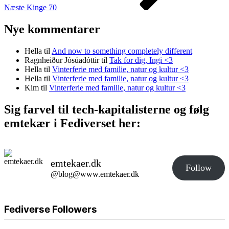
Næste
Kinge 70
Nye kommentarer
Hella
til
And now to something completely different
Ragnheiður Jósúadóttir
til
Tak for dig, Ingi <3
Hella
til
Vinterferie med familie, natur og kultur <3
Hella
til
Vinterferie med familie, natur og kultur <3
Kim
til
Vinterferie med familie, natur og kultur <3
Sig farvel til tech-kapitalisterne og følg
emtekær i Fediverset her:
emtekaer.dk
Follow
@blog@www.emtekaer.dk
Fediverse Followers