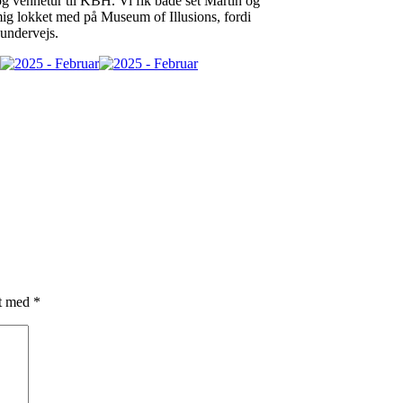
g vennetur til KBH. Vi fik både set Martin og
k mig lokket med på Museum of Illusions, fordi
 undervejs.
et med
*