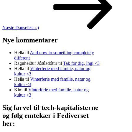
Næste
Dansefest :-)
Nye kommentarer
Hella
til
And now to something completely
different
Ragnheiður Jósúadóttir
til
Tak for dig, Ingi <3
Hella
til
Vinterferie med familie, natur og
kultur <3
Hella
til
Vinterferie med familie, natur og
kultur <3
Kim
til
Vinterferie med familie, natur og
kultur <3
Sig farvel til tech-kapitalisterne
og følg emtekær i Fediverset
her: