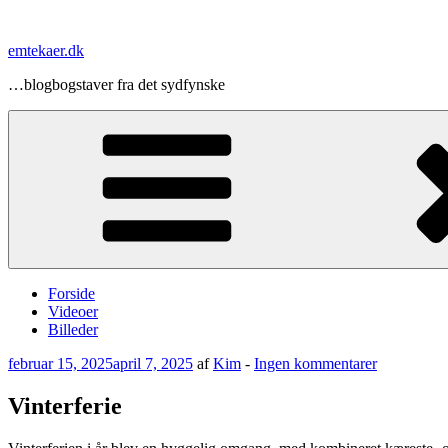
Videre
til
emtekaer.dk
indhold
…blogbogstaver fra det sydfynske
Forside
Videoer
Billeder
Udgivet
til
februar 15, 2025
april 7, 2025
af
Kim
-
Ingen kommentarer
den
Vinterferie
Vinterferie