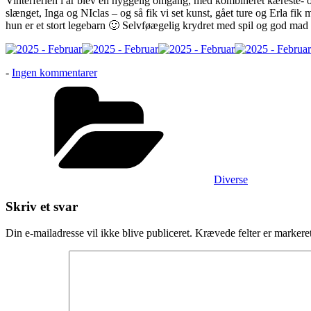
Vinterferien i år blev en hyggelig omgang, med kombineret kæreste- o
slænget, Inga og NIclas – og så fik vi set kunst, gået ture og Erla fi
hun er et stort legebarn 🙂 Selvføægelig krydret med spil og god mad
til
-
Ingen kommentarer
Vinterferie
Kategorier
Diverse
Skriv et svar
Din e-mailadresse vil ikke blive publiceret.
Krævede felter er marker