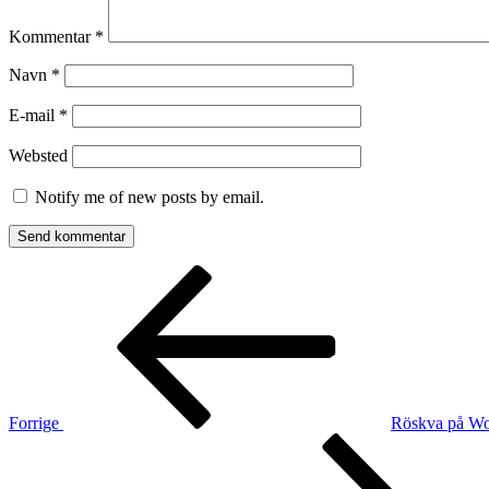
Kommentar
*
Navn
*
E-mail
*
Websted
Notify me of new posts by email.
Indlægsnavigation
Forrige
indlæg
Forrige
Röskva på W
Næste
indlæg