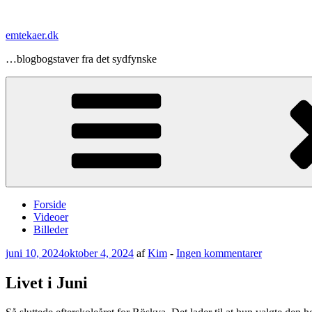
Videre
til
emtekaer.dk
indhold
…blogbogstaver fra det sydfynske
Forside
Videoer
Billeder
Udgivet
til
juni 10, 2024
oktober 4, 2024
af
Kim
-
Ingen kommentarer
den
Livet
i
Livet i Juni
Juni