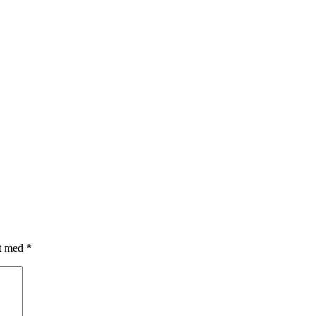
et med
*