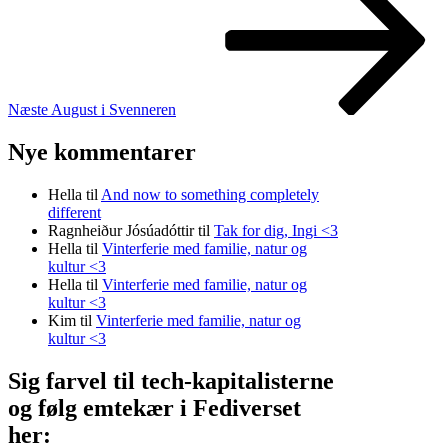
Næste
August i Svenneren
Nye kommentarer
Hella
til
And now to something completely
different
Ragnheiður Jósúadóttir
til
Tak for dig, Ingi <3
Hella
til
Vinterferie med familie, natur og
kultur <3
Hella
til
Vinterferie med familie, natur og
kultur <3
Kim
til
Vinterferie med familie, natur og
kultur <3
Sig farvel til tech-kapitalisterne
og følg emtekær i Fediverset
her: