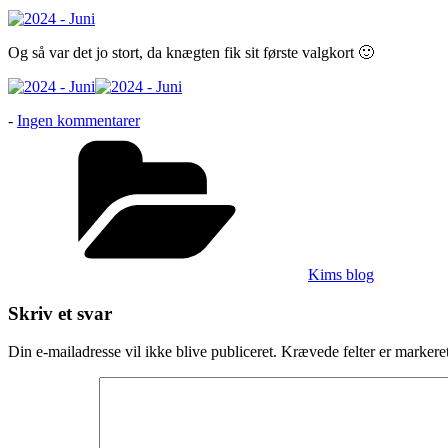
Og så var det jo stort, da knægten fik sit første valgkort 🙂
til
-
Ingen kommentarer
Livet
Kategorier
i
Juni
Kims blog
Skriv et svar
Din e-mailadresse vil ikke blive publiceret.
Krævede felter er marker