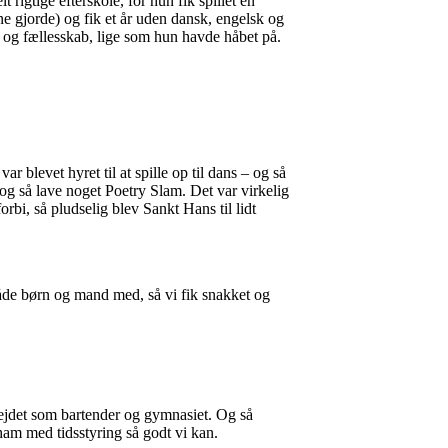
t rigtige efterskole, for hun fik spillet en
 gjorde) og fik et år uden dansk, engelsk og
t og fællesskab, lige som hun havde håbet på.
 blevet hyret til at spille op til dans – og så
 og så lave noget Poetry Slam. Det var virkelig
rbi, så pludselig blev Sankt Hans til lidt
både børn og mand med, så vi fik snakket og
ejdet som bartender og gymnasiet. Og så
 ham med tidsstyring så godt vi kan.