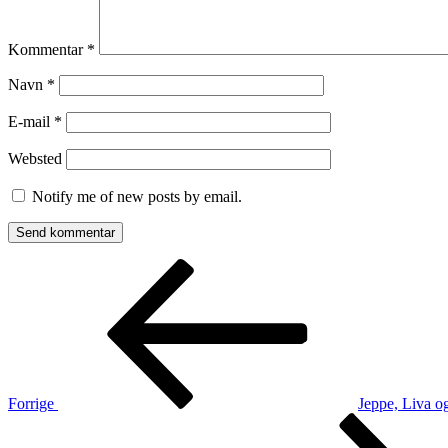
Kommentar
*
Navn
*
E-mail
*
Websted
Notify me of new posts by email.
Indlægsnavigation
Forrige
indlæg
Forrige
Jeppe, Liva og
Næste
indlæg