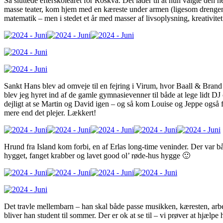
Så sluttede efterskoleåret for Röskva. Det lader til at hun valgte den hel
masse teater, kom hjem med en kæreste under armen (ligesom drengene
matematik – men i stedet et år med masser af livsoplysning, kreativite
Sankt Hans blev ad omveje til en fejring i Virum, hvor Baall & Brand var
blev jeg hyret ind af de gamle gymnasievenner til både at lege lidt DJ
dejligt at se Martin og David igen – og så kom Louise og Jeppe også fo
mere end det plejer. Lækkert!
Hrund fra Island kom forbi, en af Erlas long-time veninder. Der var 
hygget, fanget krabber og lavet good ol’ røde-hus hygge 🙂
Det travle mellembarn – han skal både passe musikken, kæresten, arb
bliver han student til sommer. Der er ok at se til – vi prøver at hjælpe