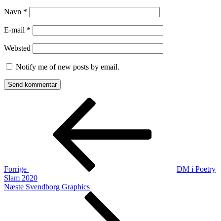
Navn
*
E-mail
*
Websted
Notify me of new posts by email.
Indlægsnavigation
Forrige
indlæg
Forrige
DM i Poetry
Slam 2020
Næste
Næste
Svendborg Graphics
indlæg