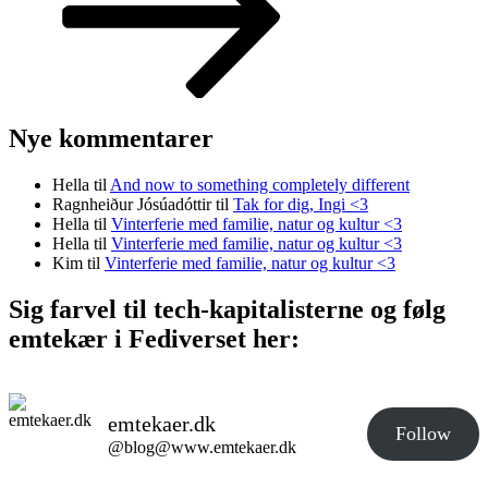
Nye kommentarer
Hella
til
And now to something completely different
Ragnheiður Jósúadóttir
til
Tak for dig, Ingi <3
Hella
til
Vinterferie med familie, natur og kultur <3
Hella
til
Vinterferie med familie, natur og kultur <3
Kim
til
Vinterferie med familie, natur og kultur <3
Sig farvel til tech-kapitalisterne og følg
emtekær i Fediverset her:
emtekaer.dk
Follow
@blog@www.emtekaer.dk