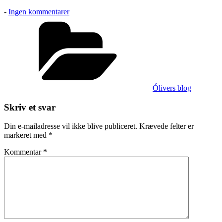
til
-
Ingen kommentarer
Óliver
Kategorier
15
år
Ólivers blog
Skriv et svar
Din e-mailadresse vil ikke blive publiceret.
Krævede felter er
markeret med
*
Kommentar
*