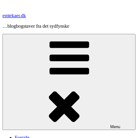
Videre
til
emtekaer.dk
indhold
…blogbogstaver fra det sydfynske
Menu
Forside