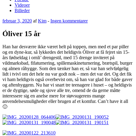
Videoer
Billeder
Udgivet
til
februar 3, 2020
af
Kim
-
Ingen kommentarer
den
Óliver
15
Óliver 15 år
år
Han har desværre ikke været helt på toppen, men med et par piller
og en dyne-kur, så lykkedes det heldigvis Óliver at få fejret sin 15-
års fødseldag i ornli’ drengestil, med 15 drenge inviteret på
vildmarksbad, fifaturnering, spillemaskineturnering, brætspil, burger
og almen råhygge. Som den tænker han er, så var han selvfølgelig
lidt i tvivl om det hele nu var godt nok – men det var det. Og det fik
vi ham heldigvis også overbevist om, så han var glad for både gaver
og aftenhyggem. Nu har vi snart tre teenagere i huset – og heldigvis
er de dygtige, søde og sjove alle tre, omend de da gerne måtte
interessere sig en anelse mere for støvsugerens mange
anvendelsesmuligheder eller brugen af et komfur. Can’t have it all
🙂