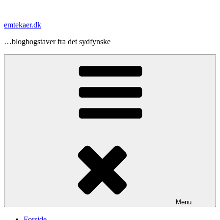
Videre
til
emtekaer.dk
indhold
…blogbogstaver fra det sydfynske
Menu
Forside