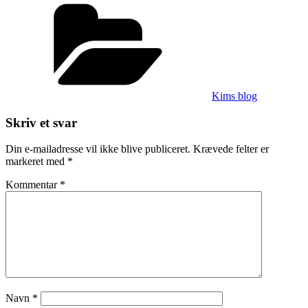
Besøg
Kategorier
fra
Island
Kims blog
Skriv et svar
Din e-mailadresse vil ikke blive publiceret.
Krævede felter er
markeret med
*
Kommentar
*
Navn
*