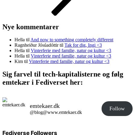
Nye kommentarer
Hella
til
And now to something completely different
Ragnheiður Jósúadóttir
til
Tak for dig, Ingi <3
Hella
til
Vinterferie med familie, natur og kultur <3
Hella
til
Vinterferie med familie, natur og kultur <3
Kim
til
Vinterferie med familie, natur og kultur <3
Sig farvel til tech-kapitalisterne og følg
emtekær i Fediverset her:
emtekaer.dk
Follow
@blog@www.emtekaer.dk
Fediverse Followers