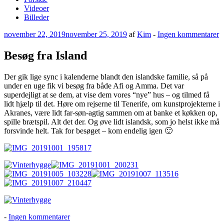
Videoer
Billeder
Udgivet
ti
november 22, 2019
november 25, 2019
af
Kim
-
Ingen kommentarer
den
B
f
Besøg fra Island
I
Der gik lige sync i kalenderne blandt den islandske familie, så på
under en uge fik vi besøg fra både Afi og Amma. Det var
superdejligt at se dem, at vise dem vores “nye” hus – og tilmed få
lidt hjælp til det. Høre om rejserne til Tenerife, om kunstprojekterne i
Akranes, være lidt far-søn-agtig sammen om at banke et køkken op,
spille brætspil. Alt det der. Og øve lidt islandsk, som jo helst ikke må
forsvinde helt. Tak for besøget – kom endelig igen 🙂
til
-
Ingen kommentarer