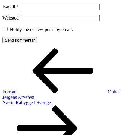
E-mail
*
Websted
Notify me of new posts by email.
Indlægsnavigation
Forrige
indlæg
Forrige
Onkel
Jørgens Arvefest
Næste
Næste
Råhygge i Sverige
indlæg