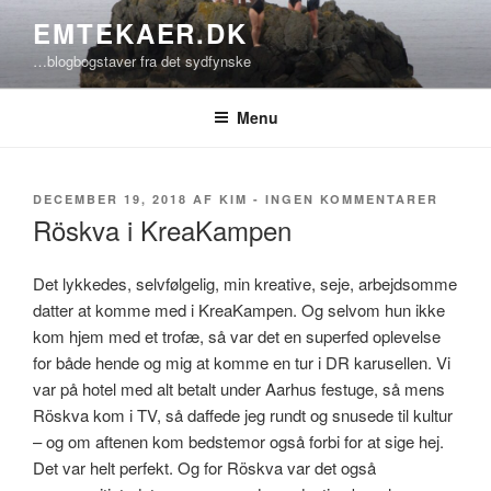
Videre
EMTEKAER.DK
til
…blogbogstaver fra det sydfynske
indhold
Menu
UDGIVET
TIL
DECEMBER 19, 2018
AF
KIM
-
INGEN KOMMENTARER
DEN
RÖSKV
Röskva i KreaKampen
I
KREAK
Det lykkedes, selvfølgelig, min kreative, seje, arbejdsomme
datter at komme med i KreaKampen. Og selvom hun ikke
kom hjem med et trofæ, så var det en superfed oplevelse
for både hende og mig at komme en tur i DR karusellen. Vi
var på hotel med alt betalt under Aarhus festuge, så mens
Röskva kom i TV, så daffede jeg rundt og snusede til kultur
– og om aftenen kom bedstemor også forbi for at sige hej.
Det var helt perfekt. Og for Röskva var det også