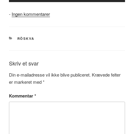
til
-
Ingen kommentarer
Röskva
i
KreaKampen
KATEGORIER
RÖSKVA
Skriv et svar
Din e-mailadresse vil ikke blive publiceret.
Krævede felter
er markeret med
*
Kommentar
*