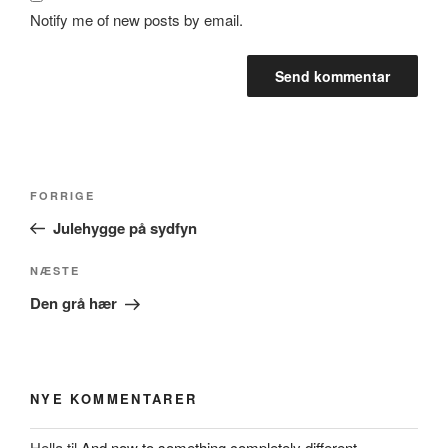
Notify me of new posts by email.
Indlægsnavigation
Forrige
FORRIGE
indlæg
Julehygge på sydfyn
Næste
NÆSTE
indlæg
Den grå hær
NYE KOMMENTARER
Hella
til
And now to something completely different