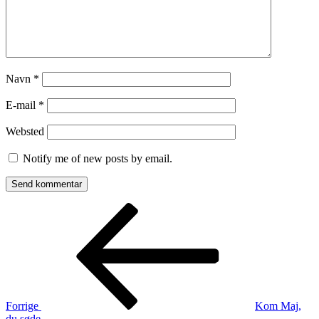
Navn
*
E-mail
*
Websted
Notify me of new posts by email.
Indlægsnavigation
Forrige
indlæg
Forrige
Kom Maj,
du søde…