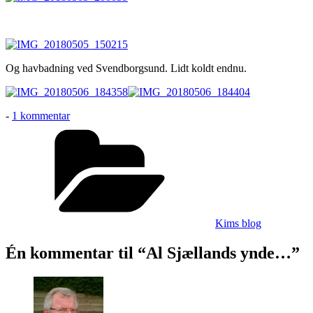
Og havbadning ved Svendborgsund. Lidt koldt endnu.
til
-
1 kommentar
Al
Kategorier
Sjællands
ynde…
Kims blog
Én kommentar til “Al Sjællands ynde…”