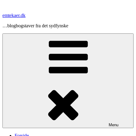
Videre
til
emtekaer.dk
indhold
…blogbogstaver fra det sydfynske
Menu
Forside