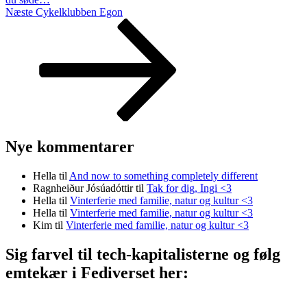
Næste
Næste
Cykelklubben Egon
indlæg
Nye kommentarer
Hella
til
And now to something completely different
Ragnheiður Jósúadóttir
til
Tak for dig, Ingi <3
Hella
til
Vinterferie med familie, natur og kultur <3
Hella
til
Vinterferie med familie, natur og kultur <3
Kim
til
Vinterferie med familie, natur og kultur <3
Sig farvel til tech-kapitalisterne og følg
emtekær i Fediverset her: