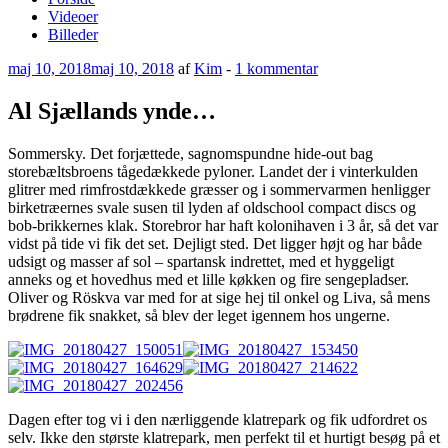
Videoer
Billeder
Udgivet
til
maj 10, 2018
maj 10, 2018
af
Kim
-
1 kommentar
den
Al
Sjællands
Al Sjællands ynde…
ynde…
Sommersky. Det forjættede, sagnomspundne hide-out bag
storebæltsbroens tågedækkede pyloner. Landet der i vinterkulden
glitrer med rimfrostdækkede græsser og i sommervarmen henligger
birketræernes svale susen til lyden af oldschool compact discs og
bob-brikkernes klak. Storebror har haft kolonihaven i 3 år, så det var
vidst på tide vi fik det set. Dejligt sted. Det ligger højt og har både
udsigt og masser af sol – spartansk indrettet, med et hyggeligt
anneks og et hovedhus med et lille køkken og fire sengepladser.
Oliver og Röskva var med for at sige hej til onkel og Liva, så mens
brødrene fik snakket, så blev der leget igennem hos ungerne.
Dagen efter tog vi i den nærliggende klatrepark og fik udfordret os
selv. Ikke den største klatrepark, men perfekt til et hurtigt besøg på et