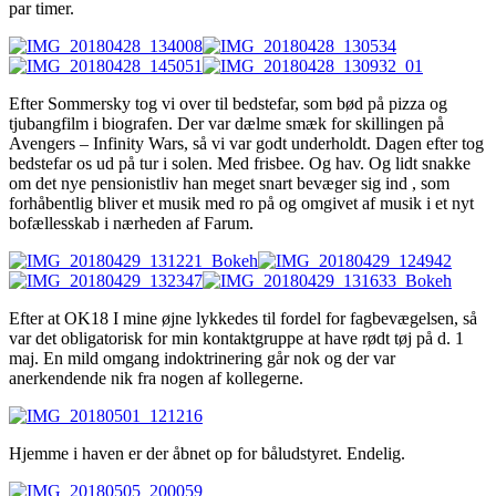
par timer.
Efter Sommersky tog vi over til bedstefar, som bød på pizza og
tjubangfilm i biografen. Der var dælme smæk for skillingen på
Avengers – Infinity Wars, så vi var godt underholdt. Dagen efter tog
bedstefar os ud på tur i solen. Med frisbee. Og hav. Og lidt snakke
om det nye pensionistliv han meget snart bevæger sig ind , som
forhåbentlig bliver et musik med ro på og omgivet af musik i et nyt
bofællesskab i nærheden af Farum.
Efter at OK18 I mine øjne lykkedes til fordel for fagbevægelsen, så
var det obligatorisk for min kontaktgruppe at have rødt tøj på d. 1
maj. En mild omgang indoktrinering går nok og der var
anerkendende nik fra nogen af kollegerne.
Hjemme i haven er der åbnet op for båludstyret. Endelig.