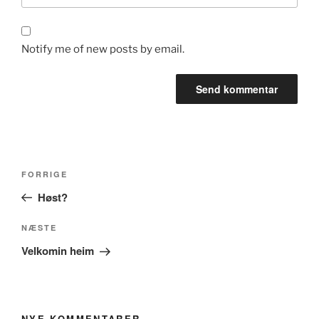
Notify me of new posts by email.
Indlægsnavigation
Forrige
FORRIGE
indlæg
Høst?
Næste
NÆSTE
indlæg
Velkomin heim
NYE KOMMENTARER