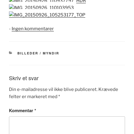
til
-
Ingen kommentarer
På
stikkerne
KATEGORIER
BILLEDER / MYNDIR
Skriv et svar
Din e-mailadresse vil ikke blive publiceret.
Krævede
felter er markeret med
*
Kommentar
*