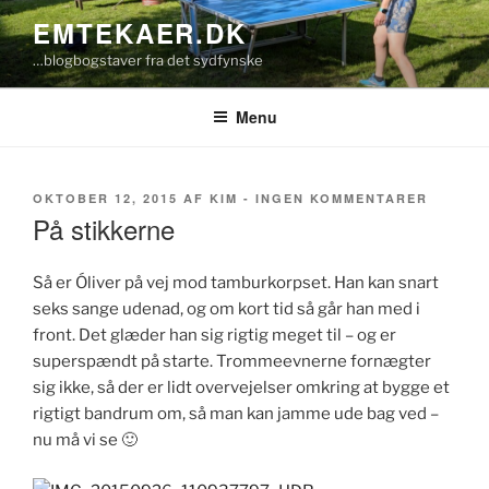
Videre
EMTEKAER.DK
til
…blogbogstaver fra det sydfynske
indhold
Menu
UDGIVET
TIL
OKTOBER 12, 2015
AF
KIM
-
INGEN KOMMENTARER
DEN
PÅ
På stikkerne
STIKKE
Så er Óliver på vej mod tamburkorpset. Han kan snart
seks sange udenad, og om kort tid så går han med i
front. Det glæder han sig rigtig meget til – og er
superspændt på starte. Trommeevnerne fornægter
sig ikke, så der er lidt overvejelser omkring at bygge et
rigtigt bandrum om, så man kan jamme ude bag ved –
nu må vi se 🙂