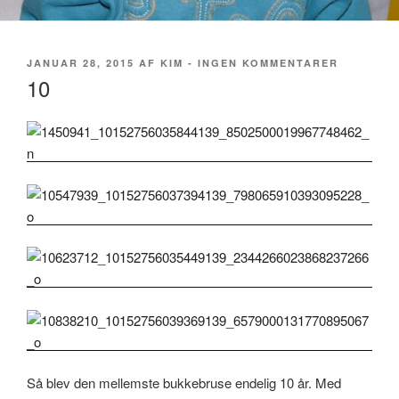
UDGIVET
TIL
JANUAR 28, 2015
AF
KIM
-
INGEN KOMMENTARER
DEN
10
10
Så blev den mellemste bukkebruse endelig 10 år. Med