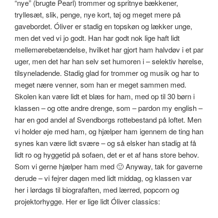
“nye” (brugte Pearl) trommer og spritnye bækkener,
tryllesæt, slik, penge, nye kort, tøj og meget mere på
gavebordet. Óliver er stadig en topskøn og lækker unge,
men det ved vi jo godt. Han har godt nok lige haft lidt
mellemørebetændelse, hvilket har gjort ham halvdøv i et par
uger, men det har han selv set humoren i – selektiv hørelse,
tilsyneladende. Stadig glad for trommer og musik og har to
meget nære venner, som han er meget sammen med.
Skolen kan være lidt et blæs for ham, med op til 30 børn i
klassen – og otte andre drenge, som – pardon my english –
har en god andel af Svendborgs rottebestand på loftet. Men
vi holder øje med ham, og hjælper ham igennem de ting han
synes kan være lidt svære – og så elsker han stadig at få
lidt ro og hyggetid på sofaen, det er et af hans store behov.
Som vi gerne hjælper ham med 🙂 Anyway, tak for gaverne
derude – vi fejrer dagen med lidt middag, og klassen var
her i lørdags til biografaften, med lærred, popcorn og
projektorhygge. Her er lige lidt Óliver classics: