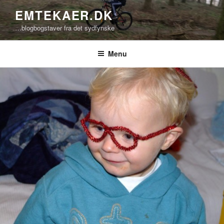
Videre
EMTEKAER.DK
til
…blogbogstaver fra det sydfynske
indhold
Menu