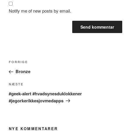
Notify me of new posts by email.
Indlægsnavigation
Forrige
FORRIGE
indlæg
Bronze
Næste
NÆSTE
indlæg
#geek-alert #hvadsynesduklokkener
#jegorkerikkesjovmedapps
NYE KOMMENTARER