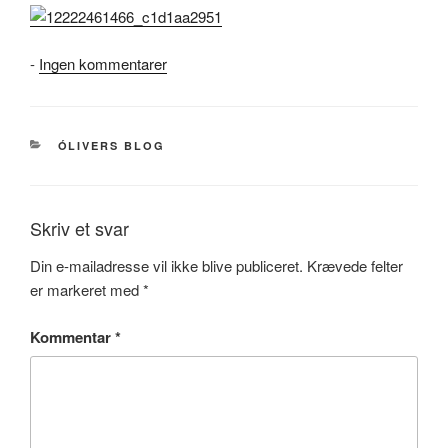
til
-
Ingen kommentarer
10
KATEGORIER
ÓLIVERS BLOG
Skriv et svar
Din e-mailadresse vil ikke blive publiceret.
Krævede felter
er markeret med
*
Kommentar
*