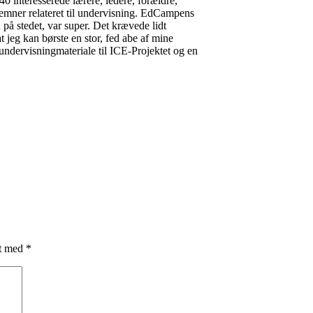
0 interesserede lærere, ledere, forældre,
 emner relateret til undervisning. EdCampens
på stedet, var super. Det krævede lidt
 jeg kan børste en stor, fed abe af mine
undervisningmateriale til ICE-Projektet og en
et med
*