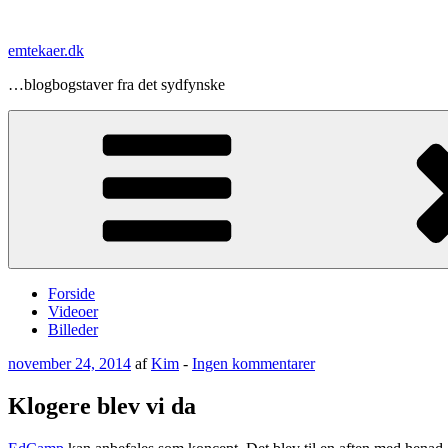
Videre
til
emtekaer.dk
indhold
…blogbogstaver fra det sydfynske
Forside
Videoer
Billeder
Udgivet
til
november 24, 2014
af
Kim
-
Ingen kommentarer
den
Klogere
blev
Klogere blev vi da
vi
da