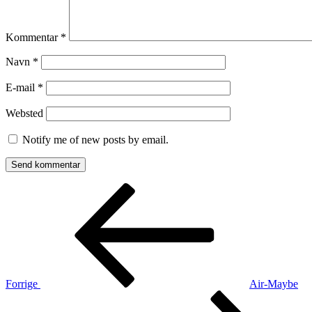
Kommentar
*
Navn
*
E-mail
*
Websted
Notify me of new posts by email.
Indlægsnavigation
Forrige
indlæg
Forrige
Air-Maybe
Næste
indlæg