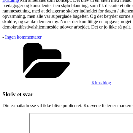
EdCamp
kan anbefales som koncept. Det blev til en aften med henad 4
pædagoger og konsulenter i en skøn blanding, som fik diskuteret otte
rammesætning, med at deltagerne skaber indholdet for dagen / aftenen 
opvarmning, men alle var superglade bagefter. Og det betyder sørme at
skuldre, og sænke dem en my. Nu er der kun liiiige en opgave, noget 
demokratifestivalshjemmeside udover arbejdet. Det er jo ikke så galt.
til
-
Ingen kommentarer
Klogere
Kategorier
blev
vi
da
Kims blog
Skriv et svar
Din e-mailadresse vil ikke blive publiceret.
Krævede felter er marker