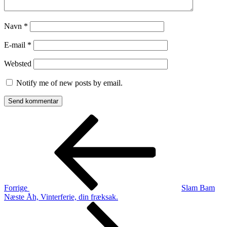
Navn
*
E-mail
*
Websted
Notify me of new posts by email.
Indlægsnavigation
Forrige
indlæg
Forrige
Slam Bam
Næste
Næste
Åh, Vinterferie, din fræksak.
indlæg