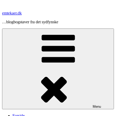
Videre
til
emtekaer.dk
indhold
…blogbogstaver fra det sydfynske
Menu
Forside