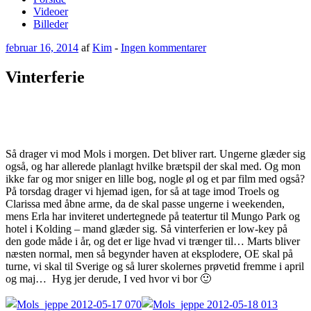
Videoer
Billeder
Udgivet
til
februar 16, 2014
af
Kim
-
Ingen kommentarer
den
Vinterferie
Vinterferie
Så drager vi mod Mols i morgen. Det bliver rart. Ungerne glæder sig
også, og har allerede planlagt hvilke brætspil der skal med. Og mon
ikke far og mor sniger en lille bog, nogle øl og et par film med også?
På torsdag drager vi hjemad igen, for så at tage imod Troels og
Clarissa med åbne arme, da de skal passe ungerne i weekenden,
mens Erla har inviteret undertegnede på teatertur til Mungo Park og
hotel i Kolding – mand glæder sig. Så vinterferien er low-key på
den gode måde i år, og det er lige hvad vi trænger til… Marts bliver
næsten normal, men så begynder haven at eksplodere, OE skal på
turne, vi skal til Sverige og så lurer skolernes prøvetid fremme i april
og maj… Hyg jer derude, I ved hvor vi bor 🙂