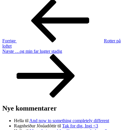
Indlægsnavigation
Forrige
indlæg
Forrige
Rotter på
loftet
Næste
Næste
…og min far lugter stadig
indlæg
Nye kommentarer
Hella
til
And now to something completely different
Ragnheiður Jósúadóttir
til
Tak for dig, Ingi <3