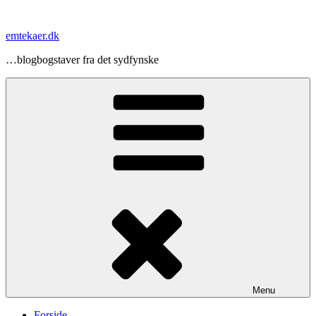
Videre
til
emtekaer.dk
indhold
…blogbogstaver fra det sydfynske
Menu
Forside