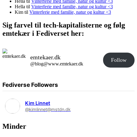
Hella
til
Vinterferie med familie, natur og kultur <3
Hella
til
Vinterferie med familie, natur og kultur <3
Kim
til
Vinterferie med familie, natur og kultur <3
Sig farvel til tech-kapitalisterne og følg
emtekær i Fediverset her:
emtekaer.dk
Follow
@blog@www.emtekaer.dk
Fediverse Followers
Kim Linnet
@kimlinnet@mstdn.dk
Minder