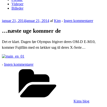
Videoer
Billeder
Udgivet
til
januar 21, 2014
januar 21, 2014
af
Kim
-
Ingen kommentarer
den
…
næste
…næste uge kommer de
uge
kommer
Det er klart. Dagen før Olympus frigiver deres OM-D E-M10,
de
kommer Fujifilm med en lækker sag til deres X-Serie…
til
-
Ingen kommentarer
…
Kategorier
næste
uge
kommer
de
Kims blog