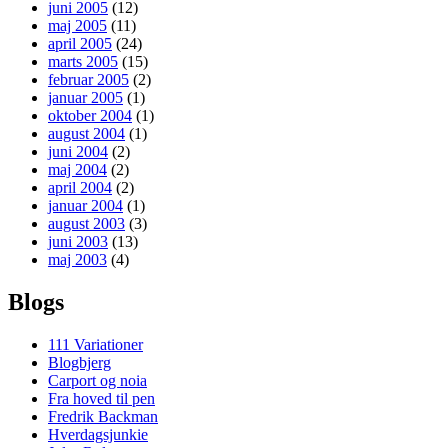
juni 2005
(12)
maj 2005
(11)
april 2005
(24)
marts 2005
(15)
februar 2005
(2)
januar 2005
(1)
oktober 2004
(1)
august 2004
(1)
juni 2004
(2)
maj 2004
(2)
april 2004
(2)
januar 2004
(1)
august 2003
(3)
juni 2003
(13)
maj 2003
(4)
Blogs
111 Variationer
Blogbjerg
Carport og noia
Fra hoved til pen
Fredrik Backman
Hverdagsjunkie