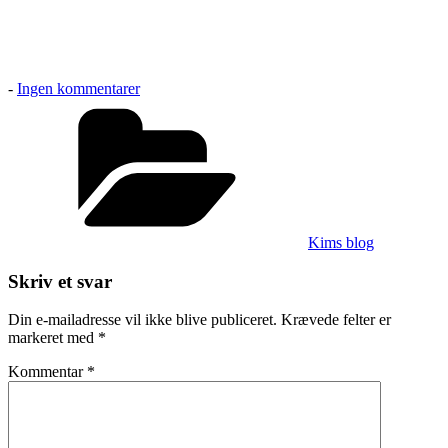
til
-
Ingen kommentarer
…
Kategorier
til
næste
år
starter
han
på
rytmeværksted
Kims blog
Skriv et svar
Din e-mailadresse vil ikke blive publiceret.
Krævede felter er
markeret med
*
Kommentar
*