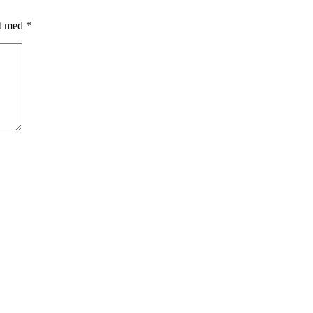
et med
*