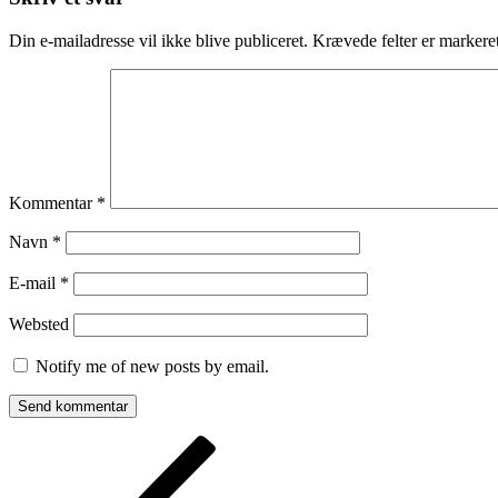
Din e-mailadresse vil ikke blive publiceret.
Krævede felter er marker
Kommentar
*
Navn
*
E-mail
*
Websted
Notify me of new posts by email.
Indlægsnavigation
Forrige
indlæg