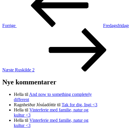
Forrige
Fredagsfridag
Næste
indlæg
Næste
Ruskilde 2
Nye kommentarer
Hella
til
And now to something completely
different
Ragnheiður Jósúadóttir
til
Tak for dig, Ingi <3
Hella
til
Vinterferie med familie, natur og
kultur <3
Hella
til
Vinterferie med familie, natur og
kultur <3