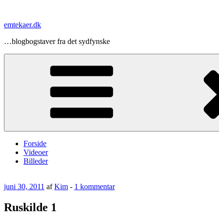
Videre
til
emtekaer.dk
indhold
…blogbogstaver fra det sydfynske
Forside
Videoer
Billeder
Udgivet
til
juni 30, 2011
af
Kim
-
1 kommentar
den
Ruskilde
1
Ruskilde 1