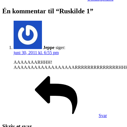
Én kommentar til “Ruskilde 1”
Jeppe
siger:
juni 30, 2011 kl. 6:55 pm
AAAAAAARHHH!
AAAAAAAAAAAAAAAAAARRRRRRRRRRRRRRHHHHHHHHHH
Svar
Skriv et svar