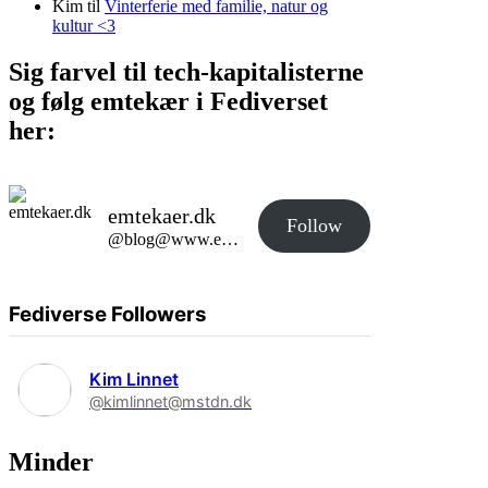
Kim
til
Vinterferie med familie, natur og
kultur <3
Sig farvel til tech-kapitalisterne
og følg emtekær i Fediverset
her:
emtekaer.dk
Follow
@blog@www.emtekaer.dk
Fediverse Followers
Kim Linnet
@kimlinnet@mstdn.dk
Minder