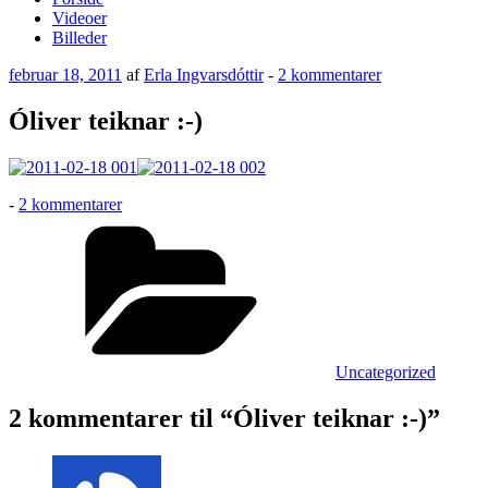
Videoer
Billeder
Udgivet
til
februar 18, 2011
af
Erla Ingvarsdóttir
-
2 kommentarer
den
Óliver
teiknar
Óliver teiknar :-)
:-)
til
-
2 kommentarer
Óliver
Kategorier
teiknar
:-)
Uncategorized
2 kommentarer til “Óliver teiknar :-)”