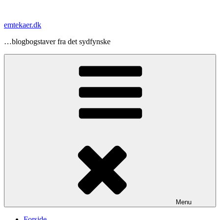
Videre
til
emtekaer.dk
indhold
…blogbogstaver fra det sydfynske
Menu
Forside