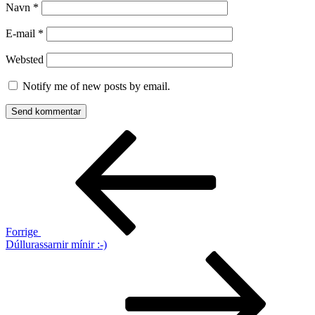
Navn
*
E-mail
*
Websted
Notify me of new posts by email.
Indlægsnavigation
Forrige
indlæg
Forrige
Dúllurassarnir mínir :-)
Næste
indlæg