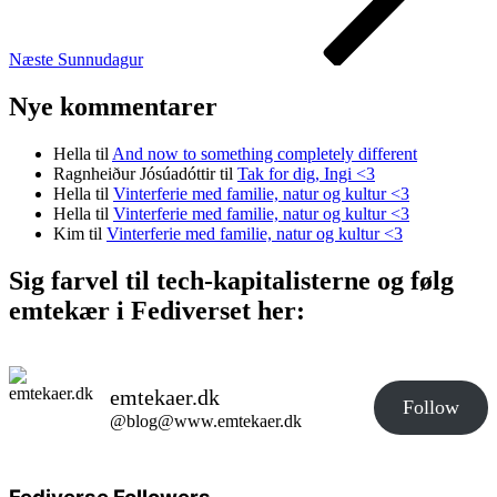
Næste
Sunnudagur
Nye kommentarer
Hella
til
And now to something completely different
Ragnheiður Jósúadóttir
til
Tak for dig, Ingi <3
Hella
til
Vinterferie med familie, natur og kultur <3
Hella
til
Vinterferie med familie, natur og kultur <3
Kim
til
Vinterferie med familie, natur og kultur <3
Sig farvel til tech-kapitalisterne og følg
emtekær i Fediverset her:
emtekaer.dk
Follow
@blog@www.emtekaer.dk