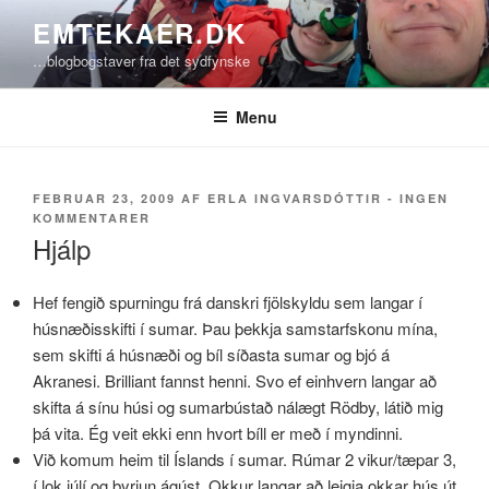
Videre
EMTEKAER.DK
til
…blogbogstaver fra det sydfynske
indhold
Menu
UDGIVET
FEBRUAR 23, 2009
AF
ERLA INGVARSDÓTTIR
-
INGEN
DEN
TIL
KOMMENTARER
HJÁLP
Hjálp
Hef fengið spurningu frá danskri fjölskyldu sem langar í
húsnæðisskifti í sumar. Þau þekkja samstarfskonu mína,
sem skifti á húsnæði og bíl síðasta sumar og bjó á
Akranesi. Brilliant fannst henni. Svo ef einhvern langar að
skifta á sínu húsi og sumarbústað nálægt Rödby, látið mig
þá vita. Ég veit ekki enn hvort bíll er með í myndinni.
Við komum heim til Íslands í sumar. Rúmar 2 vikur/tæpar 3,
í lok júlí og byrjun ágúst. Okkur langar að leigja okkar hús út