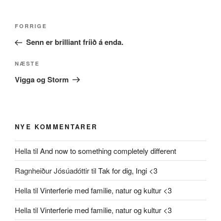
Indlægsnavigation
Forrige
FORRIGE
indlæg
Senn er brilliant fríið á enda.
Næste
NÆSTE
indlæg
Vigga og Storm
NYE KOMMENTARER
Hella
til
And now to something completely different
Ragnheiður Jósúadóttir
til
Tak for dig, Ingi <3
Hella
til
Vinterferie med familie, natur og kultur <3
Hella
til
Vinterferie med familie, natur og kultur <3