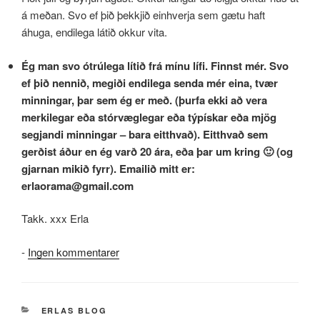
á meðan. Svo ef þið þekkjið einhverja sem gætu haft
áhuga, endilega látið okkur vita.
Ég man svo ótrúlega lítið frá mínu lífi. Finnst mér. Svo
ef þið nennið, megiði endilega senda mér eina, tvær
minningar, þar sem ég er með. (þurfa ekki að vera
merkilegar eða stórvæglegar eða týpískar eða mjög
segjandi minningar – bara eitthvað). Eitthvað sem
gerðist áður en ég varð 20 ára, eða þar um kring 🙂 (og
gjarnan mikið fyrr). Emailið mitt er:
erlaorama@gmail.com
Takk. xxx Erla
til
-
Ingen kommentarer
Hjálp
KATEGORIER
ERLAS BLOG